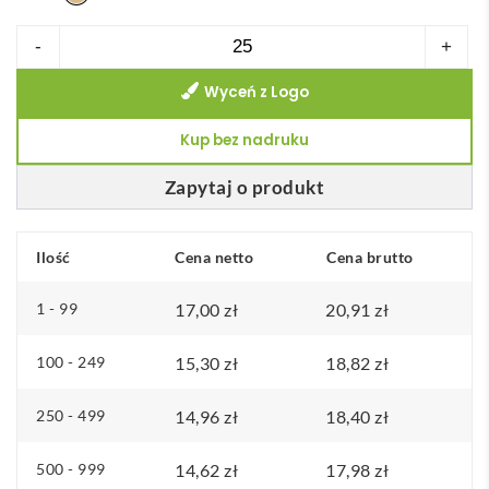
ilość
-
+
Zestaw
Wyceń z Logo
do
uprawy
Kup bez nadruku
w
kartonie
Zapytaj o produkt
CRESS
Ilość
Cena netto
Cena brutto
1 - 99
17,00
zł
20,91
zł
100 - 249
15,30
zł
18,82
zł
250 - 499
14,96
zł
18,40
zł
500 - 999
14,62
zł
17,98
zł