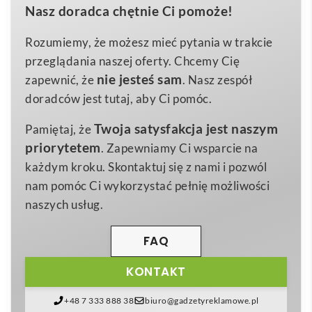
Nasz doradca chętnie Ci pomoże!
CRESS
. Ten pomysłowy komplecik łączy w sobie
11x11x7 cm
Wymiary
ekologiczne materiały
, funkcjonalność i niezwykły
Rozumiemy, że możesz mieć pytania w trakcie
0,189 kg
Waga
potencjał marketingowy, bo na pudełku lub
przeglądania naszej oferty. Chcemy Cię
paper
doniczkach możesz łatwo umieścić
logo swojej firmy
.
Materiał
nie jesteś sam
zapewnić, że
. Nasz zespół
W opakowaniu inspirowanym kartonem na jajka
doradców jest tutaj, aby Ci pomóc.
znajdują się cztery
beżowe doniczki z terakoty
,
Twoja satysfakcja jest naszym
Pamiętaj, że
krążek torfowy oraz nasiona aromatycznej rzeżuchy.
priorytetem
. Zapewniamy Ci wsparcie na
Wszystkie elementy powstały w UE, co gwarantuje
każdym kroku. Skontaktuj się z nami i pozwól
wysoką jakość
i
dbałość o środowisko
. 😊
nam pomóc Ci wykorzystać pełnię możliwości
Zestaw do uprawy w kartonie – CRESS
to doskonały
naszych usług.
gadżet reklamowy dla branży
spożywczej,
ekologicznej, ogrodniczej
, a także firm promujących
FAQ
zdrowy tryb życia. Możesz wręczyć go klientom
KONTAKT
podczas targów, dołączyć do paczek PR lub
wykorzystać jako
upominek świąteczny
dla
+48 7 333 888 38
biuro@gadzetyreklamowe.pl
pracowników. Zielona kompozycja na biurku czy