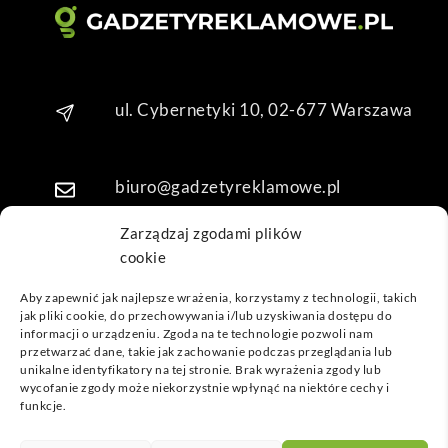
o. 
Dzię
kuję 
za 
ul. Cybernetyki 10, 02-677 Warszawa
obsł
ugę 
pani 
Mari
biuro@gadzetyreklamowe.pl
i T. 
Będę 
Zarządzaj zgodami plików
wrac
cookie
Telefon: +48 7 333 888 38
ać po 
Aby zapewnić jak najlepsze wrażenia, korzystamy z technologii, takich
kolej
jak pliki cookie, do przechowywania i/lub uzyskiwania dostępu do
Telefon: +48 7 333 888 48
ne 
informacji o urządzeniu. Zgoda na te technologie pozwoli nam
prod
przetwarzać dane, takie jak zachowanie podczas przeglądania lub
unikalne identyfikatory na tej stronie. Brak wyrażenia zgody lub
ukty
POPULARNE GADŻETY
wycofanie zgody może niekorzystnie wpłynąć na niektóre cechy i
funkcje.
NASZE LOKALIZACJE