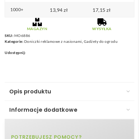
1000+
13,94
zł
17,15
zł
MAGAZYN
WYSYŁKA
SKU:
MO6886
Kategorie:
Doniczki reklamowe z nasionami
,
Gadżety do ogrodu
Udostępnij:
Opis produktu
Informacje dodatkowe
Zestaw do uprawy w kartonie CRESS
Odkryj, jak wiele radości może dać domowa uprawa
beżowy
POTRZEBUJESZ POMOCY?
Kolor
dzięki produktowi
Zestaw do uprawy w kartonie –