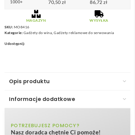
1000+
70,50
zł
86,72
zł
MAGAZYN
WYSYŁKA
SKU:
MO8416
Kategorie:
Gadżety do wina
,
Gadżety reklamowe do serwowania
Udostępnij:
Opis produktu
Informacje dodatkowe
Zestaw do serów i wina WINE&CHEESE
🍷🧀
Zestaw do serów i wina – WINE&CHEESE
to
brazowy
POTRZEBUJESZ POMOCY?
Kolor
eleganckie, brązowe pudełko z naturalnego
bambusa
,
Nasz doradca chętnie Ci pomoże!
w którym kryją się cztery niezbędne akcesoria:
nóż