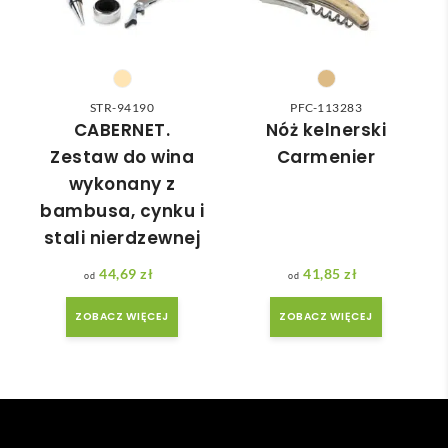
do 
nia 
nasz
moż
ych 
e nie 
potr
dotr
zeb. 
zeć ( 
STR-94190
PFC-113283
Czas 
bo 
CABERNET.
Nóż kelnerski
reali
bard
Zestaw do wina
Carmenier
zacji 
zo 
wykonany z
był 
późn
bambusa, cynku i
krót
o 
stali nierdzewnej
szy 
zam
niż 
ówił
44,69
zł
41,85
zł
zakł
am ) 
adan
ale 
ZOBACZ WIĘCEJ
ZOBACZ WIĘCEJ
y.
wszy
stko 
się 
udal
o. 