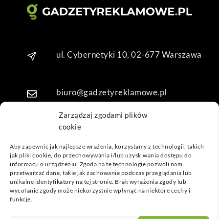
Dzię
kuję 
za 
obsł
ugę 
ul. Cybernetyki 10, 02-677 Warszawa
pani 
Mari
i T. 
biuro@gadzetyreklamowe.pl
Będę 
wrac
Zarządzaj zgodami plików
ać po 
cookie
Telefon: +48 7 333 888 38
kolej
ne 
Aby zapewnić jak najlepsze wrażenia, korzystamy z technologii, takich
jak pliki cookie, do przechowywania i/lub uzyskiwania dostępu do
prod
Telefon: +48 7 333 888 48
informacji o urządzeniu. Zgoda na te technologie pozwoli nam
ukty
przetwarzać dane, takie jak zachowanie podczas przeglądania lub
unikalne identyfikatory na tej stronie. Brak wyrażenia zgody lub
POPULARNE GADŻETY
wycofanie zgody może niekorzystnie wpłynąć na niektóre cechy i
funkcje.
NASZE LOKALIZACJE