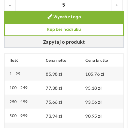
ilość
-
+
Zestaw
Wyceń z Logo
do
serów
Kup bez nadruku
i
wina
Zapytaj o produkt
WINE&CHEESE
Ilość
Cena netto
Cena brutto
1 - 99
85,98
zł
105,76
zł
100 - 249
77,38
zł
95,18
zł
250 - 499
75,66
zł
93,06
zł
500 - 999
73,94
zł
90,95
zł