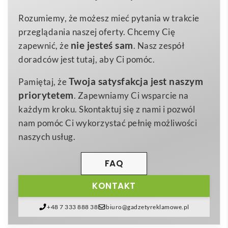
29x20x3,6 cm
Wymiary
do sera ze stali nierdzewnej
, precyzyjny
toporek do
Rozumiemy, że możesz mieć pytania w trakcie
1,376 kg
Waga
krojenia
, funkcjonalny
korkociąg z otwieraczem
oraz
przeglądania naszej oferty. Chcemy Cię
bamboo
szczelna
zatyczka do wina
. Wysokiej jakości
Materiał
nie jesteś sam
zapewnić, że
. Nasz zespół
materiały gwarantują długą żywotność, a gładka
doradców jest tutaj, aby Ci pomóc.
powierzchnia bambusa idealnie nadaje się do
Twoja satysfakcja jest naszym
Pamiętaj, że
naniesienia logo Twojej marki metodą graweru lub
priorytetem
. Zapewniamy Ci wsparcie na
tampodruku, co czyni produkt skutecznym nośnikiem
każdym kroku. Skontaktuj się z nami i pozwól
reklamy.
nam pomóc Ci wykorzystać pełnię możliwości
Ten
bambusowy zestaw do serów i wina
polecamy
naszych usług.
szczególnie hotelom, restauracjom, winnicom, firmom
cateringowym oraz agencjom eventowym, które chcą
FAQ
podkreślić swoją troskę o ekologię i styl. Doskonale
KONTAKT
sprawdzi się także jako
prezent firmowy
dla
kluczowych klientów lub pracowników – elegancki,
+48 7 333 888 38
biuro@gadzetyreklamowe.pl
praktyczny i zapadający w pamięć.