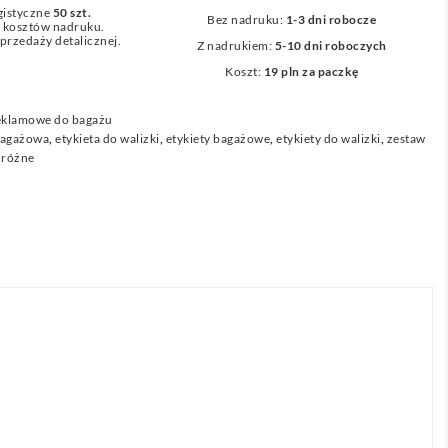
gistyczne
50 szt.
Bez nadruku:
1-3 dni robocze
z kosztów nadruku.
przedaży detalicznej.
Z nadrukiem:
5-10 dni roboczych
Koszt:
19 pln za paczkę
reklamowe do bagażu
 bagażowa
,
etykieta do walizki
,
etykiety bagażowe
,
etykiety do walizki
,
zestaw
dróżne