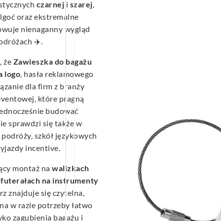
ystycznych
czarnej
i
szarej
,
lgoć oraz ekstremalne
howuje nienaganny wygląd
odróżach ✈️.
, że
Zawieszka do bagażu
 logo
, hasła reklamowego
zanie dla firm z branży
 eventowej, które pragną
 jednocześnie budować
e sprawdzi się także w
r podróży, szkół językowych
yjazdy incentive.
jący montaż na
walizkach
futerałach na instrumenty
 znajduje się czytelna,
a w razie potrzeby łatwo
yko zagubienia bagażu i