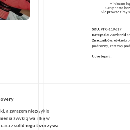
Minimum lo
we
Ceny netto be
Nie prowadzimy s
SKU:
PFC-119617
Kategoria:
Zawieszki 
Znaczników:
etykieta
podróżny
,
zestawy po
Udostępnij:
covery
ki, a zarazem niezwykle
mienia zwykłą walizkę w
onana z
solidnego tworzywa