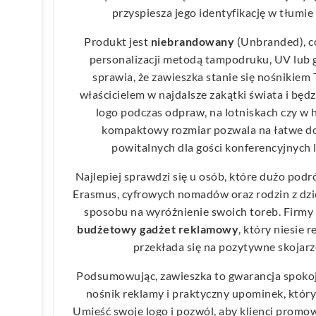
przyspiesza jego identyfikację w tłumi
Produkt jest
niebrandowany
(Unbranded), c
personalizacji metodą tampodruku, UV lub
sprawia, że zawieszka stanie się nośnikiem 
właścicielem w najdalsze zakątki świata i bę
logo podczas odpraw, na lotniskach czy w 
kompaktowy rozmiar pozwala na łatwe do
powitalnych dla gości konferencyjnych 
Najlepiej sprawdzi się u osób, które dużo pod
Erasmus, cyfrowych nomadów oraz rodzin z dzi
sposobu na wyróżnienie swoich toreb. Firmy 
budżetowy gadżet reklamowy
, który niesie 
przekłada się na pozytywne skojarz
Podsumowując, zawieszka to gwarancja spokoj
nośnik reklamy i praktyczny upominek, który
Umieść swoje logo i pozwól, aby klienci promo