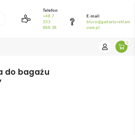
Telefon
+48 7
E-mail
333
biuro@gadzetyreklam
888 38
owe.pl
0
a do bagażu
y