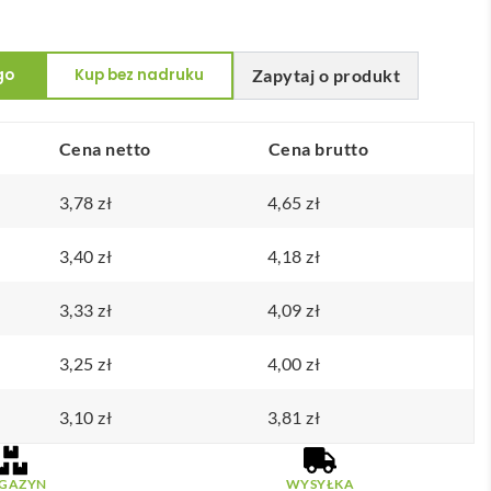
go
Kup bez nadruku
Zapytaj o produkt
Cena netto
Cena brutto
3,78
zł
4,65
zł
3,40
zł
4,18
zł
3,33
zł
4,09
zł
3,25
zł
4,00
zł
3,10
zł
3,81
zł
GAZYN
WYSYŁKA