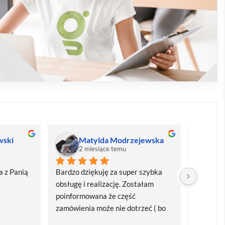
wski
Matylda Modrzejewska
M
2 miesiące temu
2
 z Panią 
Bardzo dziękuję za super szybka 
Bardzo d
obsługę i realizację. Zostałam 
realizacj
poinformowana że część 
dostawa
zamówienia może nie dotrzeć ( bo 
Polecam
bardzo późno zamówiłam ) ale 