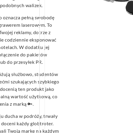
e podobnych walizek.
o oznacza pełną swobodę
 grawerem laserowym. To
Twojej reklamy, dotrze z
dzie codziennie eksponować
hotelach. W dodatku jej
łączenie do pakietów
lub do przesyłek PR.
różują służbowo, studentów
ećmi szukających szybkiego
docenią ten produkt jako
realną wartość użytkową, co
enia z marką 🔑.
u ducha w podróży, trwały
 doceni każdy globtroter.
wali Twoją markę na każdym