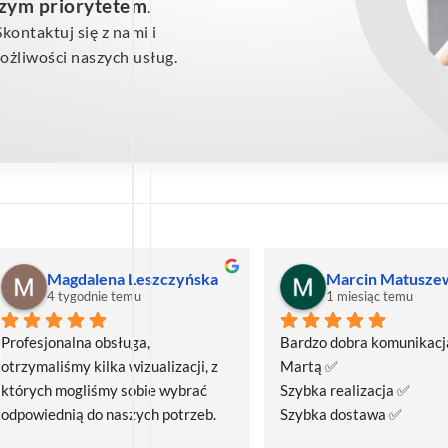
szym priorytetem
.
ontaktuj się z nami i
żliwości naszych usług.
Magdalena Leszczyńska
Marcin Matusze
4 tygodnie temu
1 miesiąc temu
Profesjonalna obsługa, 
Bardzo dobra komunikacja
otrzymaliśmy kilka wizualizacji, z 
Martą ✅
których mogliśmy sobie wybrać 
Szybka realizacja ✅
odpowiednią do naszych potrzeb. 
Szybka dostawa ✅
Czas realizacji był krótszy niż 