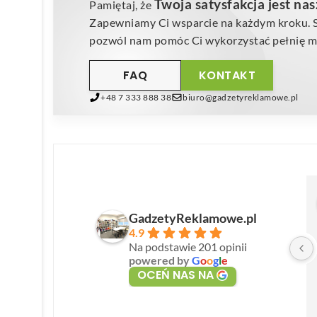
Twoja satysfakcja jest na
Pamiętaj, że
Zapewniamy Ci wsparcie na każdym kroku. Sk
pozwól nam pomóc Ci wykorzystać pełnię mo
FAQ
KONTAKT
+48 7 333 888 38
biuro@gadzetyreklamowe.pl
GadzetyReklamowe.pl
4.9
Na podstawie 201 opinii
powered by
G
o
o
g
l
e
OCEŃ NAS NA