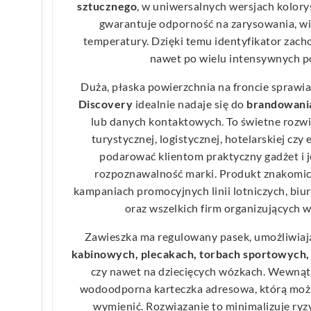
sztucznego
, w uniwersalnych wersjach kolor
gwarantuje odporność na zarysowania, wi
temperatury. Dzięki temu identyfikator zac
nawet po wielu intensywnych p
Duża, płaska powierzchnia na froncie sprawia
Discovery
idealnie nadaje się do
brandowania
lub danych kontaktowych. To świetne rozwią
turystycznej, logistycznej, hotelarskiej czy
podarować klientom praktyczny gadżet i
rozpoznawalność marki. Produkt znakomici
kampaniach promocyjnych linii lotniczych, biu
oraz wszelkich firm organizujących w
Zawieszka ma regulowany pasek, umożliwia
kabinowych, plecakach, torbach sportowych, 
czy nawet na dziecięcych wózkach. Wewnątrz
wodoodporna karteczka adresowa, którą możn
wymienić. Rozwiązanie to minimalizuje ryz