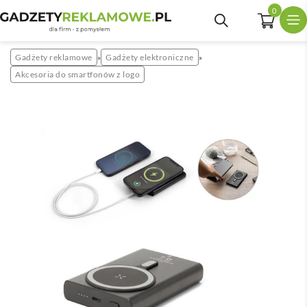
0
Gadżety reklamowe
Gadżety elektroniczne
»
»
Akcesoria do smartfonów z logo