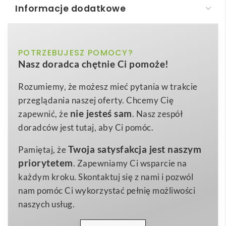
Informacje dodatkowe
WRIGHT 10. Magnetyczny powerbank z
superszybkim ładowaniem z recyklingowanego
aluminium i recyklingowanego ABS o pojemności
czarny
POTRZEBUJESZ POMOCY?
Kolor
10 000 mAh
Nasz doradca chętnie Ci pomoże!
106 x 67 x 19 mm
Wymiary
WRIGHT 10. Magnetyczny powerbank z
Rozumiemy, że możesz mieć pytania w trakcie
192 g
Waga
superszybkim ładowaniem z recyklingowanego
przeglądania naszej oferty. Chcemy Cię
Poliester z recyklingu
aluminium i recyklingowanego ABS o pojemności
Materiał
nie jesteś sam
zapewnić, że
. Nasz zespół
10 000 mAh
to nowoczesny, ekologiczny
gadżet
,
doradców jest tutaj, aby Ci pomóc.
który wyróżni się w każdej kampanii promocyjnej ⚡.
Twoja satysfakcja jest naszym
Pamiętaj, że
Dzięki połączeniu aż 21 % aluminium z recyklingu i 7
priorytetem
. Zapewniamy Ci wsparcie na
% ABS z recyklingu stanowi on świadome
każdym kroku. Skontaktuj się z nami i pozwól
środowiskowo rozwiązanie, pokazujące, że troska o
nam pomóc Ci wykorzystać pełnię możliwości
planetę i najwyższa technologia mogą iść w parze.
naszych usług.
Pojemność
10 000 mAh
, ładowanie bezprzewodowe
15 W oraz port USB-C PD 20 W pozwalają szybko