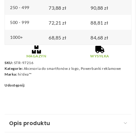
recyklingowanego
250 - 499
73,88
zł
90,88
zł
ABS
o
500 - 999
72,21
zł
88,81
zł
pojemności
10
1000+
68,85
zł
84,68
zł
000
mAh
MAGAZYN
WYSYŁKA
SKU:
STR-97216
Kategorie:
Akcesoria do smartfonów z logo
,
Powerbanki reklamowe
Marka:
hi!dea™
Udostępnij:
Opis produktu