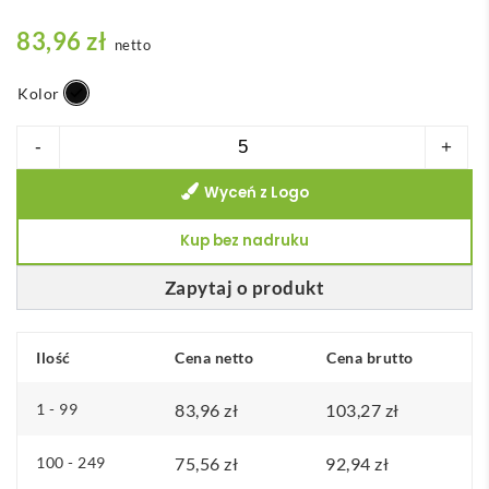
83,96
zł
netto
Kolor
ilość
-
+
WRIGHT
Wyceń z Logo
10.
Magnetyczny
Kup bez nadruku
powerbank
z
Zapytaj o produkt
superszybkim
ładowaniem
Ilość
Cena netto
Cena brutto
z
recyklingowanego
1 - 99
83,96
zł
103,27
zł
aluminium
i
100 - 249
75,56
zł
92,94
zł