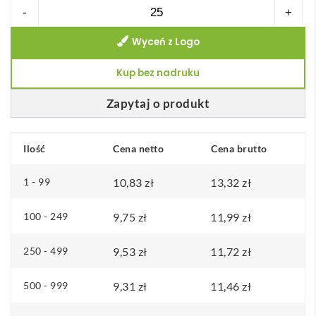
ilość
-
+
WILEY.
Wyceń z Logo
3-
częściowy
Kup bez nadruku
zestaw
sztućców
Zapytaj o produkt
ze
stali
Ilość
Cena netto
Cena brutto
nierdzewnej
1 - 99
10,83
zł
13,32
zł
100 - 249
9,75
zł
11,99
zł
250 - 499
9,53
zł
11,72
zł
500 - 999
9,31
zł
11,46
zł