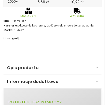
1000+
8,88
zł
10,92
zł
MAGAZYN
WYSYŁKA
SKU:
STR-94387
Kategorie:
Akcesoria kuchenne
,
Gadżety reklamowe do serwowania
Marka:
hi!dea™
Udostępnij:
Opis produktu
Informacje dodatkowe
WILEY. 3-częściowy zestaw sztućców ze stali
nierdzewnej
srebrny
POTRZEBUJESZ POMOCY?
Kolor
WILEY. 3-częściowy zestaw sztućców ze stali