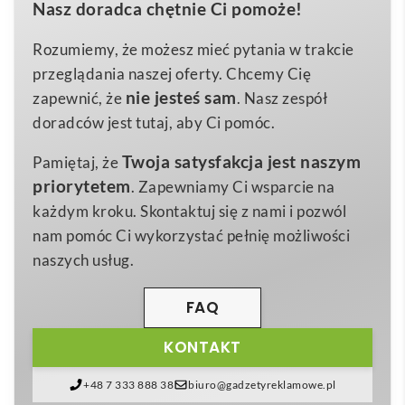
Nasz doradca chętnie Ci pomoże!
nierdzewnej
to kompaktowy, stylowy i niezwykle
torby: 235 x 40 mm
Wymiary
praktyczny
gadżet
, który świetnie sprawdzi się w
Rozumiemy, że możesz mieć pytania w trakcie
100 g
Waga
każdej branży związanej z podróżami, cateringiem,
przeglądania naszej oferty. Chcemy Cię
–
gastronomią czy fit-dietą. Solidna, błyszcząca stal
Materiał
nie jesteś sam
zapewnić, że
. Nasz zespół
nierdzewna podkreśla prestiż marki, a możliwość
doradców jest tutaj, aby Ci pomóc.
naniesienia
logo
lub trwałego
nadruk
czyni go
Twoja satysfakcja jest naszym
Pamiętaj, że
znakomitym nośnikiem przekazu
reklamowego
😊.
priorytetem
. Zapewniamy Ci wsparcie na
Komplet składa się z widelca, noża i łyżki, które
każdym kroku. Skontaktuj się z nami i pozwól
można bez obaw myć w zmywarce – to wygoda
nam pomóc Ci wykorzystać pełnię możliwości
doceniana zarówno przez pracowników biurowych,
naszych usług.
jak i entuzjastów outdooru. Całość mieści się w
lekkim, wytrzymałym woreczku z neoprenu o
FAQ
wymiarach
235 × 40 mm
, wyposażonym w
KONTAKT
ergonomiczny uchwyt do przenoszenia. Dzięki temu
WILEY. 3-częściowy zestaw sztućców ze stali
+48 7 333 888 38
biuro@gadzetyreklamowe.pl
nierdzewnej
bez trudu zabierzesz na lunch w parku,