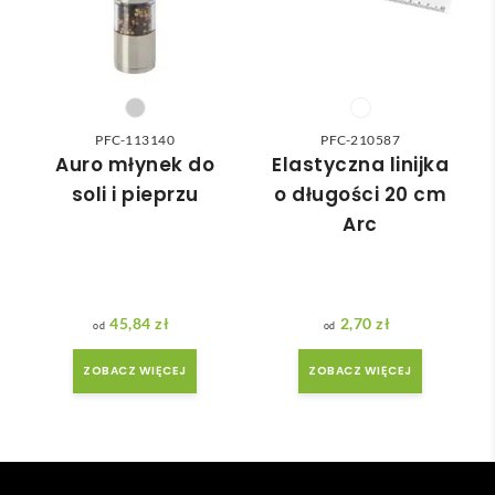
do 
nia 
nasz
moż
ych 
e nie 
potr
dotr
zeb. 
zeć ( 
PFC-113140
PFC-210587
Czas 
bo 
Auro młynek do
Elastyczna linijka
reali
bard
soli i pieprzu
o długości 20 cm
zacji 
zo 
Arc
był 
późn
krót
o 
szy 
zam
niż 
ówił
45,84
zł
2,70
zł
zakł
am ) 
adan
ale 
ZOBACZ WIĘCEJ
ZOBACZ WIĘCEJ
y.
wszy
stko 
się 
udal