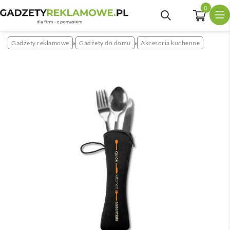
0
Gadżety reklamowe
Gadżety do domu
Akcesoria kuchenne
»
»