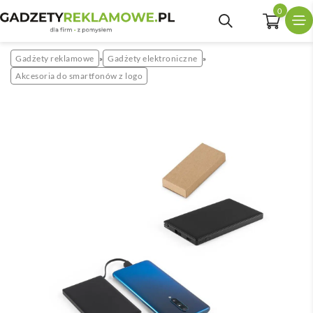
0
Gadżety reklamowe
Gadżety elektroniczne
»
»
Akcesoria do smartfonów z logo