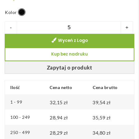
Kolor
ilość
-
+
WIGNER.
Wyceń z Logo
Power
bank
Kup bez nadruku
4.000
mAh
Zapytaj o produkt
wykonany
w
Ilość
Cena netto
Cena brutto
ABS
pochodzącego
1 - 99
32,15
zł
39,54
zł
z
recyklingu
100 - 249
28,94
zł
35,59
zł
(100%
250 - 499
28,29
zł
34,80
zł
rABS)