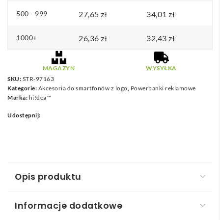
500 - 999
27,65
zł
34,01
zł
1000+
26,36
zł
32,43
zł
MAGAZYN
WYSYŁKA
SKU:
STR-97163
Kategorie:
Akcesoria do smartfonów z logo
,
Powerbanki reklamowe
Marka:
hi!dea™
Udostępnij:
Opis produktu
Informacje dodatkowe
WIGNER. Power bank 4.000 mAh wykonany w ABS