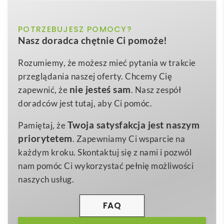
pochodzącego z recyklingu (100% rABS)
czarny
POTRZEBUJESZ POMOCY?
Kolor
WIGNER. Power bank 4.000 mAh wykonany w ABS
Nasz doradca chętnie Ci pomoże!
pochodzącego z recyklingu (100% rABS)
to
115 x 69 x 9 mm, etui: 121 x 95 x 17
Wymiary
znakomity wybór, gdy potrzebujesz solidnego
mm
Rozumiemy, że możesz mieć pytania w trakcie
wsparcia energetycznego w podróży, w pracy czy
przeglądania naszej oferty. Chcemy Cię
112 g
Waga
podczas konferencji 🛫. Smukła forma o wymiarach
nie jesteś sam
zapewnić, że
. Nasz zespół
rABS
115 × 69 × 9 mm
, niska waga
112 g
i elegancki,
Materiał
doradców jest tutaj, aby Ci pomóc.
głęboko
czarny
kolor sprawiają, że urządzenie mieści
Twoja satysfakcja jest naszym
Pamiętaj, że
się nawet w kieszeni marynarki. W zestawie
priorytetem
. Zapewniamy Ci wsparcie na
znajdziesz praktyczne etui
121 × 95 × 17 mm
, dzięki
każdym kroku. Skontaktuj się z nami i pozwól
czemu cały komplet wygląda niezwykle
nam pomóc Ci wykorzystać pełnię możliwości
profesjonalnie.
naszych usług.
Ten
gadżet
stworzono z myślą o ekologii: korpus
wykonano w całości z
rABS
, co nadaje mu charakter
FAQ
produktu przyjaznego środowisku. Zintegrowany