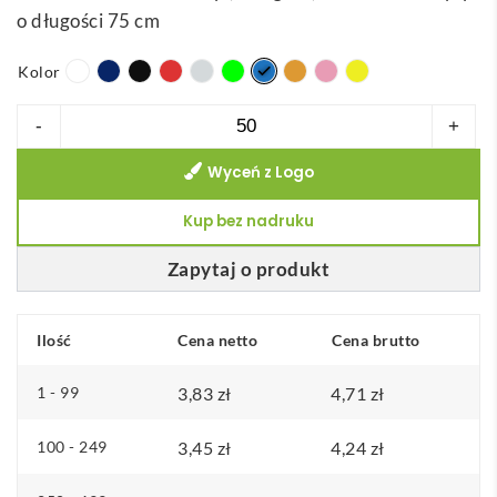
o długości 75 cm
Kolor
ilość
-
+
WHARF.
Wyceń z Logo
Torba,
100%
Kup bez nadruku
bawełna
(100
Zapytaj o produkt
g/m²)
Ilość
Cena netto
Cena brutto
1 - 99
3,83
zł
4,71
zł
100 - 249
3,45
zł
4,24
zł