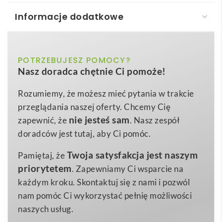
Informacje dodatkowe
WHARF. Torba, 100% bawełna (100 g/m²)
WHARF. Torba, 100% bawełna
to ekologiczne i
biały, ciemnoniebieski, czarny, czerwony,
POTRZEBUJESZ POMOCY?
Kolor
niezwykle uniwersalne rozwiązanie dla każdej firmy,
Nasz doradca chętnie Ci pomoże!
jasnoszary, jasnozielony, niebieski,
która pragnie skutecznie promować swoją markę
pomarańczowy, różowy, żółty
poprzez praktyczny gadżet reklamowy. Dzięki
Rozumiemy, że możesz mieć pytania w trakcie
naturalnemu składowi z
370 x 410 mm
100% bawełny o
Wymiary
przeglądania naszej oferty. Chcemy Cię
gramaturze 100 g/m²
torba jest lekka, ale
nie jesteś sam
zapewnić, że
. Nasz zespół
45 g
Waga
jednocześnie wytrzymała, co sprawia, że posłuży
doradców jest tutaj, aby Ci pomóc.
100% bawełna
Materiał
użytkownikom przez długi czas. Wymiary
370 × 410
Twoja satysfakcja jest naszym
Pamiętaj, że
mm
zapewniają dużo miejsca na zakupy, dokumenty
priorytetem
. Zapewniamy Ci wsparcie na
czy materiały konferencyjne, a
długie uchwyty 75
każdym kroku. Skontaktuj się z nami i pozwól
cm
pozwalają wygodnie nosić torbę zarówno w dłoni,
nam pomóc Ci wykorzystać pełnię możliwości
jak i na ramieniu 🙂.
naszych usług.
Produkt dostępny jest aż w
11 atrakcyjnych kolorach