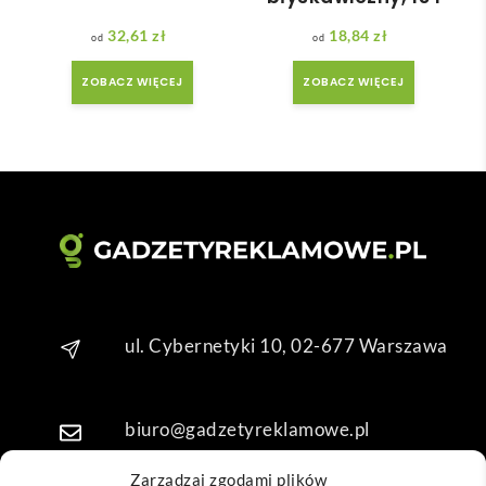
adan
ale 
32,61
zł
18,84
zł
y.
wszy
stko 
ZOBACZ WIĘCEJ
ZOBACZ WIĘCEJ
się 
udal
o. 
Dzię
kuję 
za 
obsł
ugę 
pani 
Mari
ul. Cybernetyki 10, 02-677 Warszawa
i T. 
Będę 
wrac
biuro@gadzetyreklamowe.pl
ać po 
kolej
Zarządzaj zgodami plików