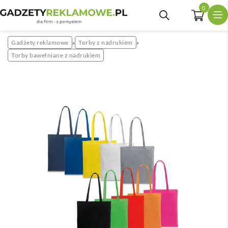
0
Gadżety reklamowe
Torby z nadrukiem
»
»
Torby bawełniane z nadrukiem