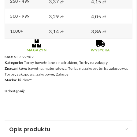
250 - 499
3,37
zł
4,15
zł
500 - 999
3,29
zł
4,05
zł
1000+
3,14
zł
3,86
zł
MAGAZYN
WYSYŁKA
SKU:
STR-92902
Kategorie:
Torby bawełniane z nadrukiem
,
Torby na zakupy
Znaczników:
bawełna
,
materiałowa
,
Torba na zakupy
,
torba zakupowa
,
Torby
,
zakupowa
,
zakupowe
,
Zakupy
Marka:
hi!dea™
Udostępnij:
Opis produktu