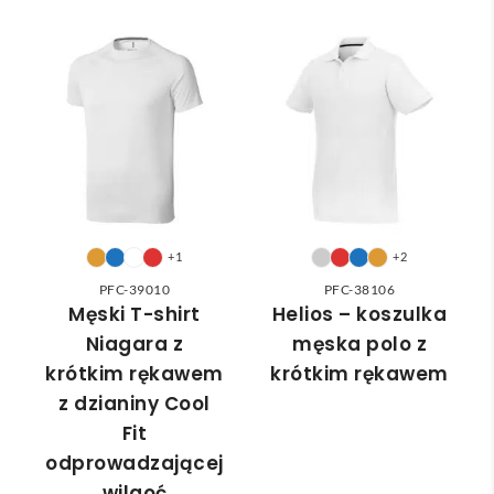
e 
ka 
wan
Pole
markę za pomocą wyrazistego
logo
!
wybr
dost
a że 
cam
ać 
awa 
częś
odpo
✅
ć 
wied
zam
nią 
ówie
do 
nia 
nasz
moż
ych 
e nie 
potr
dotr
+1
+2
zeb. 
zeć ( 
PFC-39010
PFC-38106
Czas 
bo 
Męski T-shirt
Helios – koszulka
reali
bard
Niagara z
męska polo z
zacji 
zo 
krótkim rękawem
krótkim rękawem
był 
późn
z dzianiny Cool
krót
o 
Fit
szy 
zam
odprowadzającej
niż 
ówił
wilgoć
zakł
am ) 