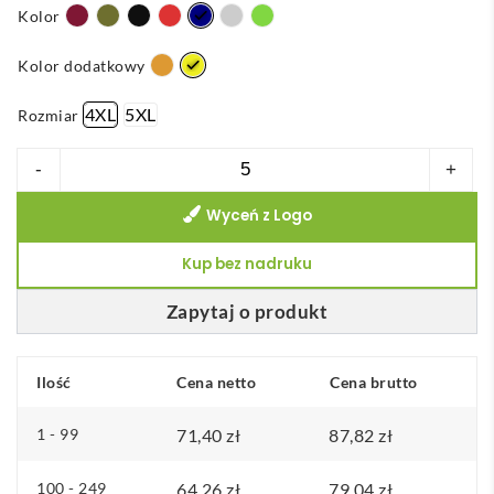
Kolor
Kolor dodatkowy
4XL
5XL
Rozmiar
ilość
-
+
VL
Wyceń z Logo
VULCAN
LARGE.
Kup bez nadruku
Dwukolorowa
koszulka
Zapytaj o produkt
polo
w
Ilość
Cena netto
Cena brutto
ptasie
oczy
1 - 99
71,40
zł
87,82
zł
(160
g/m²)
100 - 249
64,26
zł
79,04
zł