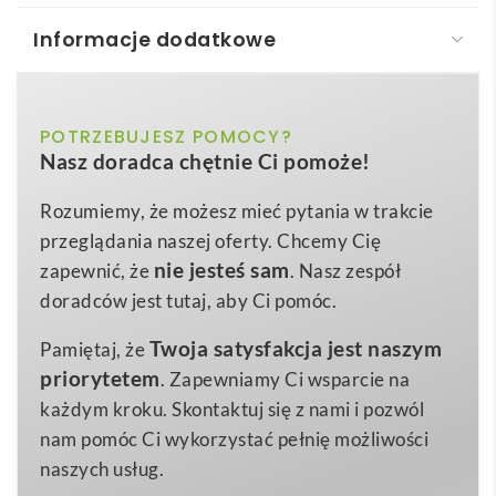
Informacje dodatkowe
VL VULCAN LARGE. Dwukolorowa koszulka polo w
ptasie oczy (160 g/m²) z długim rękawem, poliester
(100%)
bordowy, ciemnozielony, czarny,
POTRZEBUJESZ POMOCY?
Kolor
Nasz doradca chętnie Ci pomoże!
czerwony, granatowy, szary, zielony
VL VULCAN LARGE. Dwukolorowa koszulka polo w
ptasie oczy (160 g/m²) z długim rękawem, poliester
pomarańczowy, żółty
Kolor dodatkowy
Rozumiemy, że możesz mieć pytania w trakcie
(100%)
to znakomity wybór, gdy szukasz odzieży
przeglądania naszej oferty. Chcemy Cię
4XL
,
5XL
Rozmiar
wyróżniającej pracowników i budującej spójny
nie jesteś sam
zapewnić, że
. Nasz zespół
rozmiar: 4xl, 5xl
wizerunek marki. Starannie tkana techniką Bird-eye
Wymiary
doradców jest tutaj, aby Ci pomóc.
dzianina z trwałego poliestru 160 g/m² zapewnia
345 g
Waga
Twoja satysfakcja jest naszym
Pamiętaj, że
lekkość oraz świetną cyrkulację powietrza, a
Poliester, Bawełna
Materiał
priorytetem
. Zapewniamy Ci wsparcie na
jednocześnie pozwala na wyraźny
nadruk
lub
każdym kroku. Skontaktuj się z nami i pozwól
wyhaftowane
logo
. Kontrastowe guziki, prążkowany
nam pomóc Ci wykorzystać pełnię możliwości
kołnierzyk i mankiety podkreślają charakterystyczny,
naszych usług.
nowoczesny look. Dodatkowe odblaskowe paski