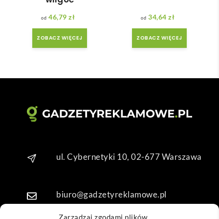
adan
ale 
46,79
zł
34,64
zł
y.
wszy
stko 
ZOBACZ WIĘCEJ
ZOBACZ WIĘCEJ
się 
udal
o. 
Dzię
kuję 
za 
obsł
ugę 
pani 
Mari
ul. Cybernetyki 10, 02-677 Warszawa
i T. 
Będę 
wrac
biuro@gadzetyreklamowe.pl
ać po 
kolej
Zarządzaj zgodami plików