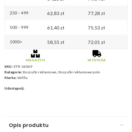
z
250 - 499
62,83
zł
77,28
zł
długim
rękawem,
500 - 999
61,40
zł
75,53
zł
poliester
(100%)
1000+
58,55
zł
72,01
zł
MAGAZYN
WYSYŁKA
SKU:
STR-36069
Kategorie:
Koszulki reklamowe
,
Koszulki reklamowe polo
Marka:
Velilla
Udostępnij:
Opis produktu