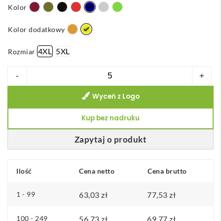
Kolor
Kolor dodatkowy
4XL
5XL
Rozmiar
ilość
-
+
VL
Wyceń z Logo
CUPID
LARGE.
Kup bez nadruku
Dwukolorowa
koszulka
Zapytaj o produkt
polo
w
Ilość
Cena netto
Cena brutto
ptasie
oczy
1 - 99
63,03
zł
77,53
zł
(160
g/m²)
100 - 249
56,73
zł
69,77
zł