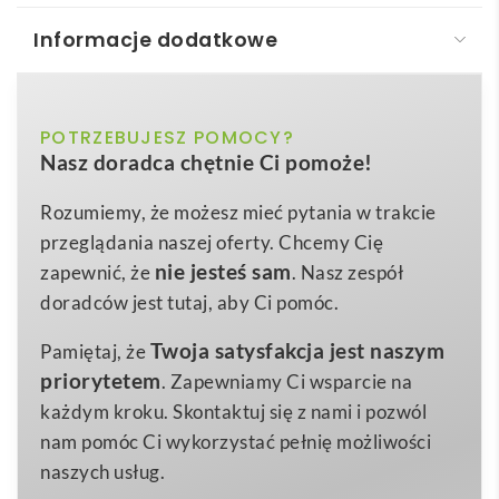
Informacje dodatkowe
VL CUPID LARGE. Dwukolorowa koszulka polo w
ptasie oczy (160 g/m²) z krótkim rękawem, poliester
(100%)
bordowy, ciemnozielony, czarny,
POTRZEBUJESZ POMOCY?
Kolor
Nasz doradca chętnie Ci pomoże!
czerwony, granatowy, szary, zielony
VL CUPID LARGE
to dwukolorowa koszulka polo w
oryginalny wzór „ptasie oczy”, uszyta w 100 % z
pomarańczowy, żółty
Kolor dodatkowy
Rozumiemy, że możesz mieć pytania w trakcie
odpornego poliestru o gramaturze 160 g/m², co
przeglądania naszej oferty. Chcemy Cię
4XL
,
5XL
Rozmiar
gwarantuje lekkość i jednocześnie wytrzymałość
nie jesteś sam
zapewnić, że
. Nasz zespół
rozmiar: 4xl, 5xl
materiału. Kontrastowe guziki, kołnierzyk oraz
Wymiary
doradców jest tutaj, aby Ci pomóc.
mankiety wykończone ściągaczem przyciągają wzrok,
270 g
Waga
Twoja satysfakcja jest naszym
Pamiętaj, że
a odblaskowe paski na tułowiu i rękawach zwiększają
Bawełna, Poliester
Materiał
priorytetem
. Zapewniamy Ci wsparcie na
bezpieczeństwo użytkownika po zmroku 😊. Model
każdym kroku. Skontaktuj się z nami i pozwól
dostępny w dużych rozmiarach 4XL i 5XL to świetne
nam pomóc Ci wykorzystać pełnię możliwości
rozwiązanie dla osób ceniących wygodę i styl, a
naszych usług.
rzeczywista waga produktu wynosi zaledwie 270 g.