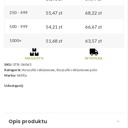
z
250 - 499
55,47
zł
68,22
zł
krótkim
rękawem,
500 - 999
54,21
zł
66,67
zł
poliester
(100%)
1000+
51,68
zł
63,57
zł
MAGAZYN
WYSYŁKA
SKU:
STR-36065
Kategorie:
Koszulki reklamowe
,
Koszulki reklamowe polo
Marka:
Velilla
Udostępnij:
Opis produktu