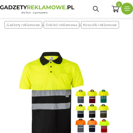
0
Gadżety reklamowe
Odzież reklamowa
Koszulki reklamowe
»
»