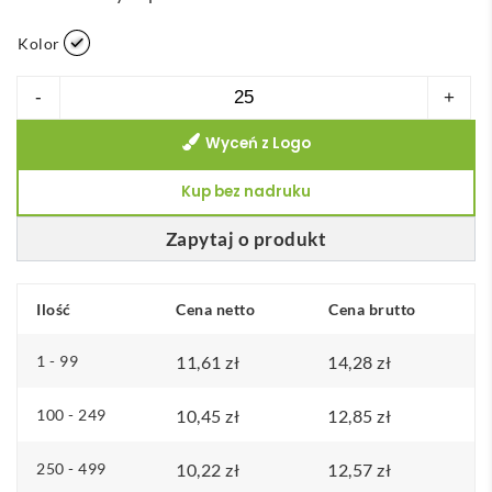
Kolor
ilość
-
+
VERNON
Wyceń z Logo
WHITE.
Kubek
Kup bez nadruku
ceramiczny
340
Zapytaj o produkt
mL
Ilość
Cena netto
Cena brutto
1 - 99
11,61
zł
14,28
zł
100 - 249
10,45
zł
12,85
zł
250 - 499
10,22
zł
12,57
zł