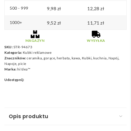
500 - 999
9,98
zł
12,28
zł
1000+
9,52
zł
11,71
zł
MAGAZYN
WYSYŁKA
SKU:
STR-94673
Kategoria:
Kubki reklamowe
Znaczników:
ceramika
,
gorące
,
herbata
,
kawa
,
Kubki
,
kuchnia
,
Napój
,
Napoje
,
picie
Marka:
hi!dea™
Udostępnij:
Opis produktu