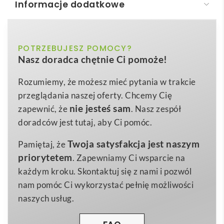
Informacje dodatkowe
VERNON WHITE. Kubek ceramiczny 340 mL
VERNON WHITE. Kubek ceramiczny 360 mL
to nie
biały
POTRZEBUJESZ POMOCY?
Kolor
tylko eleganckie naczynie na kawę czy herbatę, ale
Nasz doradca chętnie Ci pomoże!
przede wszystkim wielofunkcyjny nośnik reklamy,
ø88 x 84 mm, pudełko: 112 x 94 x 91
Wymiary
który pozwoli Twojej marce wyróżnić się na tle
mm
Rozumiemy, że możesz mieć pytania w trakcie
konkurencji. Gładka, śnieżnobiała powierzchnia z
przeglądania naszej oferty. Chcemy Cię
335 g
Waga
wysokogatunkowej
ceramiki
doskonale przyjmuje
nie jesteś sam
zapewnić, że
. Nasz zespół
Ceramika
nadruki sitodrukowe oraz tampodrukowe, dlatego
Materiał
doradców jest tutaj, aby Ci pomóc.
możesz umieścić na nim swoje logo, hasło kampanii
Twoja satysfakcja jest naszym
Pamiętaj, że
lub kod QR kierujący do strony www. Dzięki temu
priorytetem
. Zapewniamy Ci wsparcie na
kubek z logo
staje się codziennym przypomnieniem o
każdym kroku. Skontaktuj się z nami i pozwól
Twojej firmie w biurze, domu czy kawiarni 🙂
nam pomóc Ci wykorzystać pełnię możliwości
Produkt sprawdzi się w branżach takich jak
IT,
naszych usług.
finanse, gastronomia, kosmetyka, motoryzacja
czy
szeroko pojęty e-commerce. To także idealny gadżet