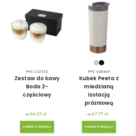
przez lata, budując świadomość marki przy każdym
wybr
dost
a że 
cam
ać 
awa 
częś
łyku ulubionego napoju.
odpo
✅
ć 
wied
zam
nią 
ówie
do 
nia 
nasz
moż
ych 
e nie 
potr
dotr
zeb. 
zeć ( 
PFC-112512
PFC-100469
Czas 
bo 
Zestaw do kawy
Kubek Peeta z
reali
bard
Boda 2-
miedzianą
zacji 
zo 
częściowy
izolacją
był 
późn
próżniową
krót
o 
szy 
zam
66,23
zł
67,77
zł
niż 
ówił
ZOBACZ WIĘCEJ
ZOBACZ WIĘCEJ
zakł
am ) 
adan
ale 