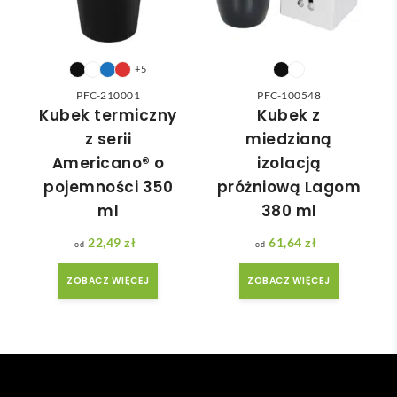
do 
nia 
nasz
moż
ych 
e nie 
potr
dotr
+5
zeb. 
zeć ( 
PFC-210001
PFC-100548
Czas 
bo 
Kubek termiczny
Kubek z
reali
bard
z serii
miedzianą
zacji 
zo 
Americano® o
izolacją
był 
późn
pojemności 350
próżniową Lagom
krót
o 
ml
380 ml
szy 
zam
niż 
ówił
22,49
zł
61,64
zł
zakł
am ) 
adan
ale 
ZOBACZ WIĘCEJ
ZOBACZ WIĘCEJ
y.
wszy
stko 
się 
udal
o. 