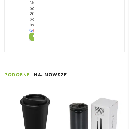
Na
wyruszających pod namiot, a także dla kierowców
otrz
acja 
r 
a 
podstawie
ymal
z 
szyb
podc
zawodowych, którzy cenią mocną herbatę na długich
201 opinii
powered
iśmy 
Pani
ka 
zas 
trasach. Możliwości zastosowań są niemal
by
kilka 
ą 
obsł
reali
nieograniczone – od porannego joggingu z ulubionym
G
o
o
g
l
e
wizu
Mart
ugę i 
zacji 
OCEŃ NAS NA
izotonikiem, przez piknik za miastem, po zimowe
aliza
ą ✅
reali
zam
wycieczki na stoki.
cji, z 
Szyb
zację
ówie
któr
ka 
. 
nie i 
🌍 Postaw na
trwałość, funkcjonalność i styl
–
ych 
reali
Zost
szyb
zainwestuj w kubek, który zachwyci użytkowników i
mogl
zacja 
ałam 
ka 
jednocześnie skutecznie wypromuje Twoją markę.
PODOBNE
NAJNOWSZE
iśmy 
✅
poinf
dost
sobi
Szyb
ormo
awa.
e 
ka 
wan
Pole
wybr
dost
a że 
cam
ać 
awa 
częś
odpo
✅
ć 
wied
zam
nią 
ówie