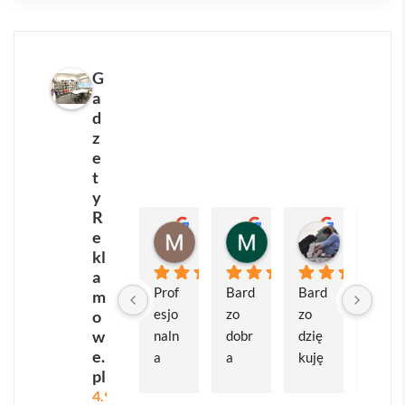
szeroka powierzchnia idealnie nadaje się do
personalizacji logotypem
, dzięki czemu staje się
praktycznym i prestiżowym nośnikiem reklamy
Twojej marki.
G
a
Produkt doskonale sprawdzi się w
branży
d
z
turystycznej, outdoorowej, motoryzacyjnej, IT
oraz
e
jako upominek podczas eventów sportowych,
t
konferencji czy targów. Klienci, pracownicy i
y
partnerzy biznesowi chętnie korzystają z użytecznych
R
gadżetów, dlatego
Turystyczny kubek 400ml –
Magdalena Leszczyńska
Marcin Matuszewski
Matylda 
e
4 tygodnie temu
1 miesiąc temu
2 miesiące 
kl
RODEODRIVE
świetnie podniesie rozpoznawalność
a
firmy w terenie i w biurze.
Prof
Bard
Bard
Bard
m
esjo
zo 
zo 
zo 
o
Dla kogo będzie najlepszy? Dla zabieganych
w
naln
dobr
dzię
dobr
profesjonalistów potrzebujących gorącej kawy w
e.
a 
a 
kuję 
a 
drodze do pracy, dla studentów spędzających długie
pl
obsł
kom
za 
wspó
4.9
godziny na uczelni, dla pasjonatów outdooru
uga, 
unik
supe
łprac