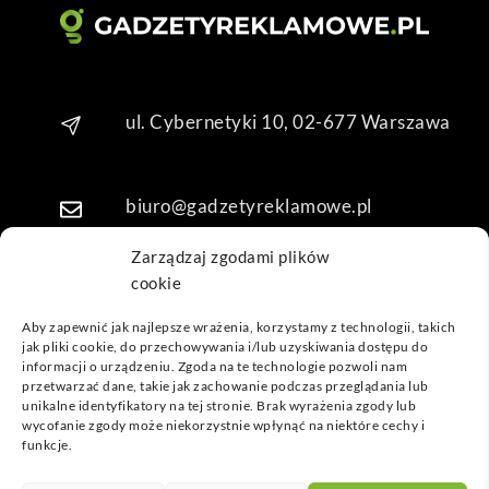
Dzię
kuję 
za 
obsł
ugę 
ul. Cybernetyki 10, 02-677 Warszawa
pani 
Mari
i T. 
biuro@gadzetyreklamowe.pl
Będę 
wrac
Zarządzaj zgodami plików
ać po 
cookie
Telefon: +48 7 333 888 38
kolej
ne 
Aby zapewnić jak najlepsze wrażenia, korzystamy z technologii, takich
jak pliki cookie, do przechowywania i/lub uzyskiwania dostępu do
prod
Telefon: +48 7 333 888 48
informacji o urządzeniu. Zgoda na te technologie pozwoli nam
ukty
przetwarzać dane, takie jak zachowanie podczas przeglądania lub
unikalne identyfikatory na tej stronie. Brak wyrażenia zgody lub
POPULARNE GADŻETY
wycofanie zgody może niekorzystnie wpłynąć na niektóre cechy i
funkcje.
NASZE LOKALIZACJE