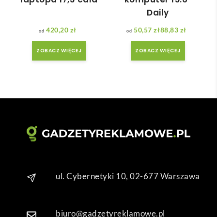
zacji 
zo 
Daily
był 
późn
krót
o 
420,20
zł
50,57
zł
88,83
zł
Zakres cen: od 50,57 zł do 88,83 zł
szy 
zam
ZOBACZ WIĘCEJ
ZOBACZ WIĘCEJ
niż 
ówił
zakł
am ) 
adan
ale 
y.
wszy
stko 
się 
udal
o. 
Dzię
kuję 
za 
ul. Cybernetyki 10, 02-677 Warszawa
obsł
ugę 
pani 
biuro@gadzetyreklamowe.pl
Mari