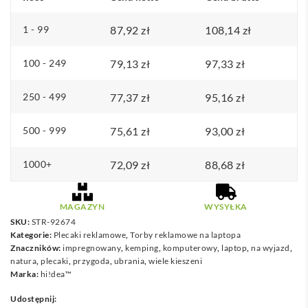
1 - 99
87,92
zł
108,14
zł
100 - 249
79,13
zł
97,33
zł
250 - 499
77,37
zł
95,16
zł
500 - 999
75,61
zł
93,00
zł
1000+
72,09
zł
88,68
zł
MAGAZYN
WYSYŁKA
SKU:
STR-92674
Kategorie:
Plecaki reklamowe
,
Torby reklamowe na laptopa
Znaczników:
impregnowany
,
kemping
,
komputerowy
,
laptop
,
na wyjazd
,
natura
,
plecaki
,
przygoda
,
ubrania
,
wiele kieszeni
Marka:
hi!dea™
Udostępnij: