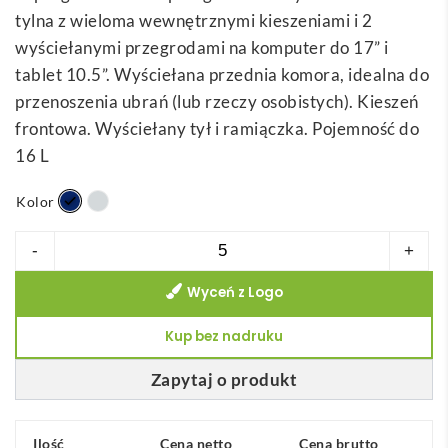
tylna z wieloma wewnętrznymi kieszeniami i 2
wyściełanymi przegrodami na komputer do 17” i
tablet 10.5”. Wyściełana przednia komora, idealna do
przenoszenia ubrań (lub rzeczy osobistych). Kieszeń
frontowa. Wyściełany tył i ramiączka. Pojemność do
16 L
Kolor
ilość
-
+
TRAVELLER.
Wyceń z Logo
Plecak
na
Kup bez nadruku
laptopa
600D
Zapytaj o produkt
17"
Ilość
Cena netto
Cena brutto