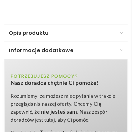
Opis produktu
Informacje dodatkowe
TRAVELLER. Plecak na laptopa 600D 17"
TRAVELLER. Plecak na laptopa 17″
to nowoczesny
ciemnoniebieski, jasnoszary
POTRZEBUJESZ POMOCY?
Kolor
gadżet, który łączy funkcjonalność, elegancję i
Nasz doradca chętnie Ci pomoże!
maksymalną powierzchnię brandingową, dlatego
300 x 430 x 150 mm
Wymiary
świetnie sprawdzi się jako upominek reklamowy z
Rozumiemy, że możesz mieć pytania w trakcie
631 g
Waga
Twoim logo. Wykonany z wytrzymałej tkaniny
600D o
przeglądania naszej oferty. Chcemy Cię
600D wysoka gęstość, materiał typu
wysokiej gęstości
oraz materiału
tarpaulin
,
Materiał
nie jesteś sam
zapewnić, że
. Nasz zespół
tarpaulin
gwarantuje odporność na zachlapania, przetarcia i
doradców jest tutaj, aby Ci pomóc.
codzienne zużycie, co czyni go idealnym towarzyszem