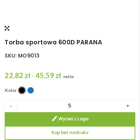
Torba sportowa 600D PARANA
SKU:
MO9013
Z
22,82
zł
45,59
zł
–
netto
a
k
Kolor
r
ilość
-
+
e
Torba
s
Wyceń z Logo
sportowa
c
600D
Kup bez nadruku
e
PARANA