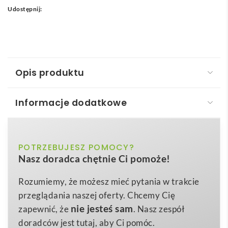
5
Udostępnij:
9
z
ł
Opis produktu
Informacje dodatkowe
Torba sportowa 600D PARANA
Torba sportowa 600D – PARANA
to wszechstronny
czarny, niebieski
POTRZEBUJESZ POMOCY?
Kolor
gadżet promocyjny, który z łatwością stanie się
Nasz doradca chętnie Ci pomoże!
mobilną wizytówką Twojej marki. Dzięki dużej,
57x24x35cm
Wymiary
gładkiej powierzchni idealnej na nadruk lub haft logo,
Rozumiemy, że możesz mieć pytania w trakcie
0,688 kg
Waga
produkt świetnie sprawdzi się w promocji branży
przeglądania naszej oferty. Chcemy Cię
600d polyester
fitness, wellness, turystycznej, eventowej oraz
Materiał
nie jesteś sam
zapewnić, że
. Nasz zespół
korporacyjnej
. Niezależnie, czy prowadzisz klub
doradców jest tutaj, aby Ci pomóc.