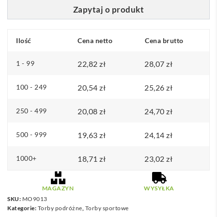
n
Zapytaj o produkt
:
o
Ilość
Cena netto
d
Cena brutto
2
1 - 99
22,82
zł
28,07
zł
2
,
100 - 249
20,54
zł
25,26
zł
8
2
250 - 499
20,08
zł
24,70
zł
z
500 - 999
19,63
zł
24,14
zł
ł
1000+
18,71
d
zł
23,02
zł
o
4
MAGAZYN
WYSYŁKA
5
SKU:
MO9013
Kategorie:
Torby podróżne
,
Torby sportowe
,