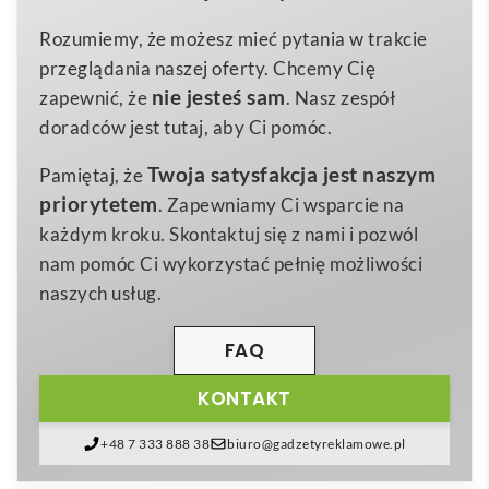
30x40cm
Wymiary
efektywną promocją swojej marki. Wykonana w 100
Rozumiemy, że możesz mieć pytania w trakcie
0,015 kg
Waga
% z przetworzonych butelek PET, stanowi idealną
przeglądania naszej oferty. Chcemy Cię
pet
alternatywę dla jednorazowych opakowań, wpisując
Materiał
nie jesteś sam
zapewnić, że
. Nasz zespół
się w trend
zero waste
🌱.
doradców jest tutaj, aby Ci pomóc.
Dzięki lekkiej, a jednocześnie
wytrzymałej siatce
Twoja satysfakcja jest naszym
Pamiętaj, że
RPET
torba przechodzi próbę codziennego
priorytetem
. Zapewniamy Ci wsparcie na
użytkowania – nie przeciera się, nie nasiąka wilgocią i
każdym kroku. Skontaktuj się z nami i pozwól
zachowuje estetyczny wygląd nawet po wielu
nam pomóc Ci wykorzystać pełnię możliwości
praniach.
Przednia kieszeń
ułatwia segregację
naszych usług.
produktów spożywczych lub bezpieczne
przechowanie drobiazgów, a
solidny biały sznurek z
FAQ
PP
gwarantuje szybkie zamykanie i komfort noszenia.
KONTAKT
Duża, gładka powierzchnia frontu pozwala na
naniesienie logo techniką sitodruku, transferu lub
+48 7 333 888 38
biuro@gadzetyreklamowe.pl
termonadruku, tworząc atrakcyjną
torbę reklamową
.