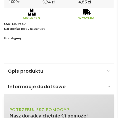
1000+
3,94
zł
4,85
zł
MAGAZYN
WYSYŁKA
SKU:
MO9880
Kategoria:
Torby na zakupy
Udostępnij:
Opis produktu
Informacje dodatkowe
Torba na żywność RPET VEGGIE RPET
Torba na żywność RPET – VEGGIE RPET
to
biały
POTRZEBUJESZ POMOCY?
Kolor
nowoczesny, ekologiczny gadżet stworzony z myślą o
Nasz doradca chętnie Ci pomoże!
firmach, które chcą połączyć troskę o środowisko z