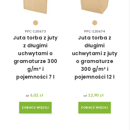
do 
nia 
nasz
moż
ych 
e nie 
potr
dotr
zeb. 
zeć ( 
PFC-120673
PFC-120674
Czas 
bo 
Juta torba z juty
Juta torba z
reali
bard
z długimi
długimi
zacji 
zo 
uchwytami o
uchwytami z juty
był 
późn
gramaturze 300
o gramaturze
krót
o 
g/m² i
300 g/m² i
szy 
zam
pojemności 7 l
pojemności 12 l
niż 
ówił
zakł
am ) 
adan
ale 
6,02
zł
12,90
zł
y.
wszy
stko 
ZOBACZ WIĘCEJ
ZOBACZ WIĘCEJ
się 
udal
o. 