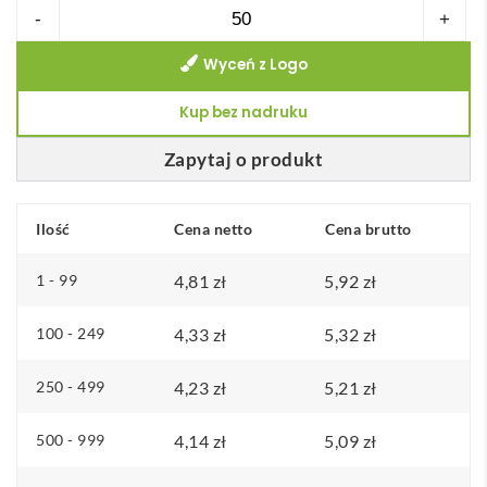
ilość
-
+
Torba
Wyceń z Logo
na
żywność
Kup bez nadruku
RPET
VEGGIE
Zapytaj o produkt
RPET
Ilość
Cena netto
Cena brutto
1 - 99
4,81
zł
5,92
zł
100 - 249
4,33
zł
5,32
zł
250 - 499
4,23
zł
5,21
zł
500 - 999
4,14
zł
5,09
zł