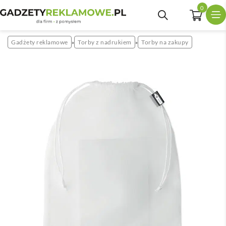
0
Gadżety reklamowe
Torby z nadrukiem
Torby na zakupy
»
»