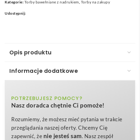
Kategorie:
Torby bawełniane z nadrukiem
,
Torby na zakupy
Udostępnij:
Opis produktu
Informacje dodatkowe
Torba bawełniana. YA
Torba bawełniana. – YA.
to uniwersalne, ekologiczne
beżowy
POTRZEBUJESZ POMOCY?
Kolor
i stylowe rozwiązanie, które sprawdzi się zarówno w
Nasz doradca chętnie Ci pomoże!
codziennym użytkowaniu, jak i w ambitnych
ø24×45 cm
Wymiary
kampaniach marketingowych Twojej marki.
Rozumiemy, że możesz mieć pytania w trakcie
0,148 kg
Waga
Wykonana ze 100 % naturalnej
bawełny typu twill o
przeglądania naszej oferty. Chcemy Cię
cotton
gramaturze 200 g/m²
, gwarantuje wyjątkową
Materiał
nie jesteś sam
zapewnić, że
. Nasz zespół