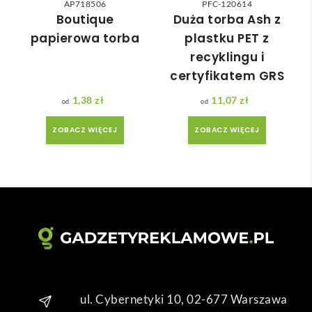
konstrukcję i przyjazność dla środowiska – Twoi
AP718506
PFC-120614
Czas 
bo 
Boutique
Duża torba Ash z
klienci to docenią!
reali
bard
papierowa torba
plastku PET z
zacji 
zo 
recyklingu i
był 
późn
certyfikatem GRS
krót
o 
szy 
zam
1,38
zł
11,07
zł
niż 
ówił
ZOBACZ WIĘCEJ
ZOBACZ WIĘCEJ
zakł
am ) 
adan
ale 
y.
wszy
stko 
się 
udal
o. 
Dzię
kuję 
za 
ul. Cybernetyki 10, 02-677 Warszawa
obsł