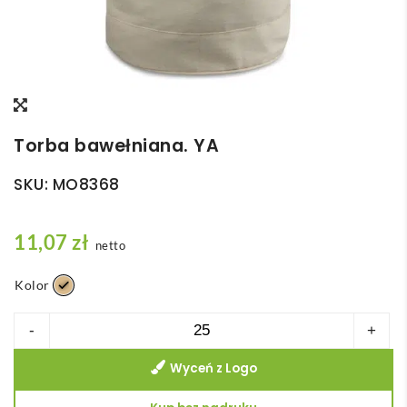
Torba bawełniana. YA
SKU:
MO8368
11,07
zł
netto
Kolor
ilość
-
+
Torba
Wyceń z Logo
bawełniana.
YA