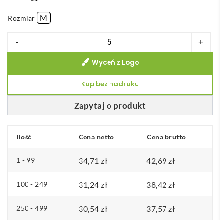
M
Rozmiar
ilość
-
+
THC
Wyceń z Logo
HELSINKI
WOMEN
Kup bez nadruku
II.
Damska
Zapytaj o produkt
bluza
polarowa
Ilość
Cena netto
Cena brutto
z
poliestrowym
1 - 99
34,71
zł
42,69
zł
taliowana
100 - 249
31,24
zł
38,42
zł
250 - 499
30,54
zł
37,57
zł