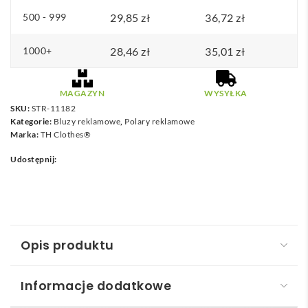
500 - 999
29,85
zł
36,72
zł
1000+
28,46
zł
35,01
zł
MAGAZYN
WYSYŁKA
SKU:
STR-11182
Kategorie:
Bluzy reklamowe
,
Polary reklamowe
Marka:
TH Clothes®
Udostępnij:
Opis produktu
Informacje dodatkowe
THC HELSINKI WOMEN II. Damska bluza polarowa