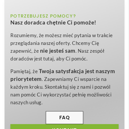
z poliestrowym taliowana
szary
POTRZEBUJESZ POMOCY?
Kolor
THC HELSINKI WOMEN II. Damska bluza polarowa
Nasz doradca chętnie Ci pomoże!
z poliestrowym taliowana
to wyjątkowo kobiecy,
M
Rozmiar
dopasowany polar, który łączy styl i funkcjonalność w
Rozumiemy, że możesz mieć pytania w trakcie
rozmiary: s, m, l, xl, xxl
Wymiary
lekkiej formie 450 g. Wykonany w 100% z poliestru o
przeglądania naszej oferty. Chcemy Cię
450 g
gramaturze 260 g/m², znakomicie chroni przed
Waga
nie jesteś sam
zapewnić, że
. Nasz zespół
chłodem, a jednocześnie szybko odprowadza wilgoć,
doradców jest tutaj, aby Ci pomóc.
Poliester
Materiał
zapewniając wygodę w biurze, podczas podróży
Twoja satysfakcja jest naszym
Pamiętaj, że
służbowej czy aktywnego weekendu. Kolorowy
priorytetem
. Zapewniamy Ci wsparcie na
zamek z praktyczną osłoną zabezpiecza podbródek, a
każdym kroku. Skontaktuj się z nami i pozwól
elastyczne mankiety i boczne kieszenie podkreślają
nam pomóc Ci wykorzystać pełnię możliwości
dopracowany krój. Szary odcień to neutralna baza, na
naszych usług.
której
logo
Twojej marki będzie prezentować się
elegancko i czytelnie 😊.
FAQ
Model
THC HELSINKI WOMEN II. Damska bluza