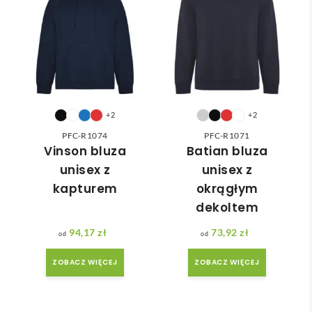
odpo
✅
ć 
wied
zam
nią 
ówie
do 
nia 
nasz
moż
ych 
e nie 
potr
dotr
+2
+2
zeb. 
zeć ( 
PFC-R1074
PFC-R1071
Czas 
bo 
Vinson bluza
Batian bluza
reali
bard
unisex z
unisex z
zacji 
zo 
kapturem
okrągłym
był 
późn
dekoltem
krót
o 
szy 
zam
94,17
zł
73,92
zł
niż 
ówił
ZOBACZ WIĘCEJ
ZOBACZ WIĘCEJ
zakł
am ) 
adan
ale 
y.
wszy