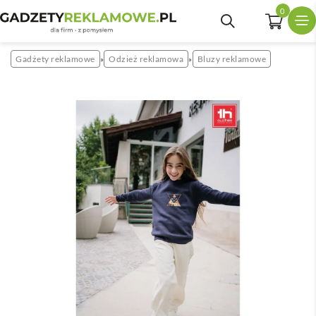
0
Gadżety reklamowe
Odzież reklamowa
Bluzy reklamowe
»
»