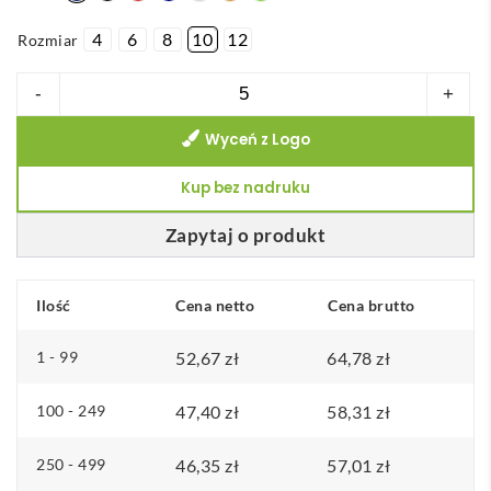
4
6
8
10
12
Rozmiar
ilość
-
+
THC
Wyceń z Logo
DELTA
KIDS.
Kup bez nadruku
Bluza
dziecięca
Zapytaj o produkt
z
bawełny
Ilość
Cena netto
Cena brutto
i
poliestru
1 - 99
52,67
zł
64,78
zł
z
recyklingu
100 - 249
47,40
zł
58,31
zł
250 - 499
46,35
zł
57,01
zł