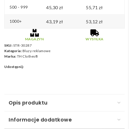
500 - 999
45,30
zł
55,71
zł
1000+
43,19
zł
53,12
zł
MAGAZYN
WYSYŁKA
SKU:
STR-30287
Kategoria:
Bluzy reklamowe
Marka:
TH Clothes®
Udostępnij:
Opis produktu
Informacje dodatkowe
THC DELTA KIDS. Bluza dziecięca z bawełny i