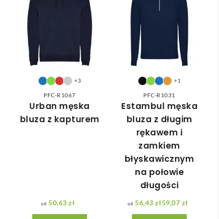
odpo
✅
ć 
wied
zam
nią 
ówie
do 
nia 
nasz
moż
ych 
e nie 
potr
dotr
+3
+1
zeb. 
zeć ( 
PFC-R1067
PFC-R1031
Czas 
bo 
Urban męska
Estambul męska
reali
bard
bluza z kapturem
bluza z długim
zacji 
zo 
rękawem i
był 
późn
zamkiem
krót
o 
błyskawicznym
szy 
zam
na połowie
niż 
ówił
długości
zakł
am ) 
adan
ale 
50,63
zł
56,43
zł
59,07
zł
y.
wszy
Zakres cen: od 56,43 zł do 59,07 zł