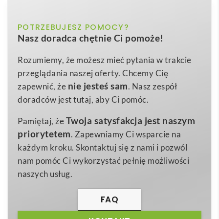
poliestru z recyklingu
ciemnoniebieski, czarny, czerwony,
POTRZEBUJESZ POMOCY?
Kolor
THC DELTA KIDS. Bluza dziecięca z bawełny i
Nasz doradca chętnie Ci pomoże!
granatowy, jasnoszary, pomarańczowy,
poliestru z recyklingu
to nowoczesny i przyjazny
zielony
środowisku wybór, który sprawdzi się jako efektowny
Rozumiemy, że możesz mieć pytania w trakcie
gadżet reklamowy
4
,
6
,
8
,
🎈. Wykonana w gramaturze
10
,
12
300
Rozmiar
przeglądania naszej oferty. Chcemy Cię
g/m²
, łączy w sobie miękkość
bawełna
50% z
nie jesteś sam
zapewnić, że
. Nasz zespół
rozmiary: 4, 6, 8, 10, 12
Wymiary
trwałością, jaką zapewnia
poliester z recyklingu
doradców jest tutaj, aby Ci pomóc.
300 g
Waga
50%. Dzięki wygodnemu
ściągaczowi 1×1
Twoja satysfakcja jest naszym
Pamiętaj, że
umieszczonemu w kołnierzu, mankietach i u dołu,
Bawełna. Poliester z recyklingu
Materiał
priorytetem
. Zapewniamy Ci wsparcie na
bluza doskonale dopasowuje się do sylwetki dziecka,
każdym kroku. Skontaktuj się z nami i pozwól
gwarantując swobodę ruchu zarówno w szkole, jak i
nam pomóc Ci wykorzystać pełnię możliwości
na placu zabaw.
naszych usług.
Produkt dostępny w szerokiej palecie barw – od
energetycznego pomarańczu, przez klasyczny granat,
FAQ
aż po uniwersalną czerń – pozwala idealnie dobrać