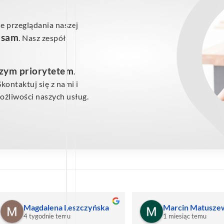
e przeglądania naszej
ś sam
. Nasz zespół
szym priorytetem
.
ontaktuj się z nami i
żliwości naszych usług.
Magdalena Leszczyńska
Marcin Matusze
4 tygodnie temu
1 miesiąc temu