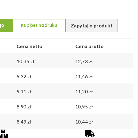
go
Kup bez nadruku
Zapytaj o produkt
Cena netto
Cena brutto
10,35
zł
12,73
zł
9,32
zł
11,46
zł
9,11
zł
11,20
zł
8,90
zł
10,95
zł
8,49
zł
10,44
zł