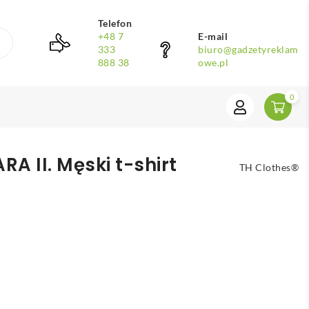
Telefon
+48 7
E-mail
333
biuro@gadzetyreklam
888 38
owe.pl
0
A II. Męski t-shirt
TH Clothes®