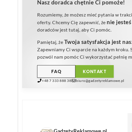
Nasz doradca chętnie Ci pomoże!
Rozumiemy, że możesz mieć pytania w trakci
nie jeste
oferty. Chcemy Cię zapewnić, że
doradców jest tutaj, aby Ci pomóc.
Twoja satysfakcja jest na
Pamiętaj, że
Zapewniamy Ci wsparcie na każdym kroku. Sk
pozwól nam pomóc Ci wykorzystać pełnię mo
FAQ
KONTAKT
+48 7 333 888 38
biuro@gadzetyreklamowe.pl
GadzetyReklamowe.pl