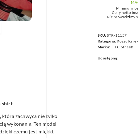
MA
we
Minimum lo
Ceny netto be
Nie prowadzimy s
SKU:
STR-11157
Kategoria:
Koszulki r
Marka:
TH Clothes®
Udostępnij:
-shirt
 która zachwyca nie tylko
cią wykonania. Ten model
 dzięki czemu jest miękki,