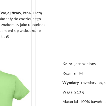
Twojej firmy
, które łączą
oskonały do codziennego
e, znakomity jako upominek
rt zmieni się w skuteczne
ki. 🚀
Kolor
jasnozielony
Rozmiar
M
Wymiary
rozmiary: xs, s, 
Waga
210 g
Materiał
100% bawełna