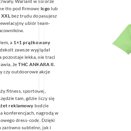
trwały. Wariant w kolorze
tne tło pod firmowe
logo
lub
o XXL
bez trudu dopasujesz
 rewelacyjny ubiór team-
racowników.
iem, a
1×1 prążkowany
 dekolt zawsze wyglądał
 pozostaje lekka, nie traci
rawia, że
THC ANKARA II.
ty czy outdoorowe akcje
ży fitness, sportowej,
zędzie tam, gdzie liczy się
żet
reklamowy
będzie
a konferencjach, nagrodą w
mowego dress-code. Dzięki
 zarówno subtelne, jak i