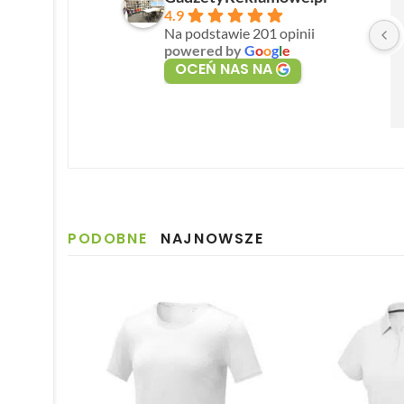
4.9
Na podstawie 201 opinii
powered by
G
o
o
g
l
e
OCEŃ NAS NA
PODOBNE
NAJNOWSZE