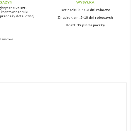
GAZYN
WYSYŁKA
gistyczne
25 szt.
Bez nadruku:
1-3 dni robocze
z kosztów nadruku.
przedaży detalicznej.
Z nadrukiem:
5-10 dni roboczych
Koszt:
19 pln za paczkę
eklamowe