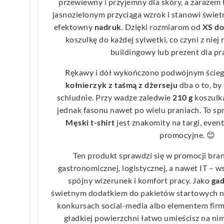
przewiewny i przyjemny dla skóry, a zarazem 
jasnozielonym przyciąga wzrok i stanowi świe
efektowny
nadruk
. Dzięki rozmiarom od
XS d
koszulkę do każdej sylwetki, co czyni z niej
buildingowy lub prezent dla p
Rękawy i dół wykończono podwójnym ścieg
kołnierzyk z taśmą z dżerseju
dba o to, by
schludnie. Przy wadze zaledwie
210 g
koszulka
jednak fasonu nawet po wielu praniach. To sp
Męski t-shirt
jest znakomity na targi, even
promocyjne. 😊
Ten produkt sprawdzi się w promocji bran
gastronomicznej, logistycznej, a nawet IT – ws
spójny wizerunek i komfort pracy. Jako
gad
świetnym dodatkiem do pakietów startowych n
konkursach social-media albo elementem fir
gładkiej powierzchni łatwo umieścisz na nim