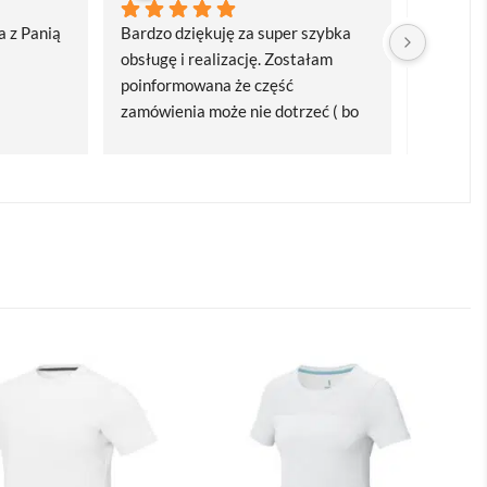
 z Panią 
Bardzo dziękuję za super szybka 
Bardzo d
obsługę i realizację. Zostałam 
realizacj
poinformowana że część 
dostawa
zamówienia może nie dotrzeć ( bo 
Polecam
bardzo późno zamówiłam ) ale 
wszystko się udalo. Dziękuję za 
obsługę pani Marii T. Będę wracać 
po kolejne produkty