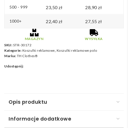
biały
500 - 999
23,50
zł
28,90
zł
1000+
22,40
zł
27,55
zł
MAGAZYN
WYSYŁKA
SKU:
STR-30172
Kategorie:
Koszulki reklamowe
,
Koszulki reklamowe polo
Marka:
TH Clothes®
Udostępnij:
Opis produktu
Informacje dodatkowe
THC ADAM KIDS WH. Koszulka polo z krótkim