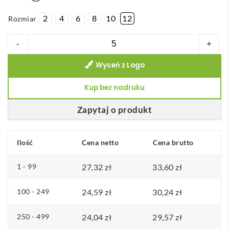
2
4
6
8
10
12
Rozmiar
ilość
-
+
THC
Wyceń z Logo
ADAM
KIDS
Kup bez nadruku
WH.
Koszulka
Zapytaj o produkt
polo
z
Ilość
Cena netto
Cena brutto
krótkim
rękawem
1 - 99
27,32
zł
33,60
zł
dla
dzieci
100 - 249
24,59
zł
30,24
zł
(unisex).
250 - 499
24,04
zł
29,57
zł
Kolor