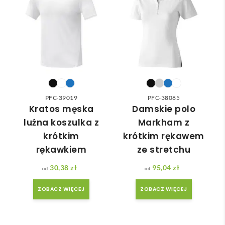
odpo
✅
ć 
wied
zam
nią 
ówie
do 
nia 
nasz
moż
ych 
e nie 
potr
dotr
zeb. 
zeć ( 
PFC-39019
PFC-38085
Czas 
bo 
Kratos męska
Damskie polo
reali
bard
luźna koszulka z
Markham z
zacji 
zo 
krótkim
krótkim rękawem
był 
późn
rękawkiem
ze stretchu
krót
o 
szy 
zam
30,38
zł
95,04
zł
niż 
ówił
ZOBACZ WIĘCEJ
ZOBACZ WIĘCEJ
zakł
am ) 
adan
ale 
y.
wszy