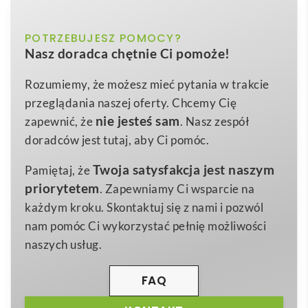
rękawem dla dzieci (unisex). Kolor biały
biały
POTRZEBUJESZ POMOCY?
Kolor
THC ADAM KIDS WH. Koszulka polo z krótkim
Nasz doradca chętnie Ci pomoże!
rękawem dla dzieci (unisex). Kolor biały
to
2
,
4
,
6
,
8
,
10
,
12
Rozmiar
wszechstronny
gadżet
promocyjny, który sprawdzi
Rozumiemy, że możesz mieć pytania w trakcie
rozmiary: 2, 4, 6, 8, 10, 12
Wymiary
się w każdej akcji
reklamowej
😊. Uszyta z
100%
przeglądania naszej oferty. Chcemy Cię
160 g
bawełny
o splocie piqué i gramaturze 195 g/m²,
Waga
nie jesteś sam
zapewnić, że
. Nasz zespół
zachwyca miękkością oraz wytrzymałością, co czyni
doradców jest tutaj, aby Ci pomóc.
100% bawełna
Materiał
ją znakomitą zarówno do codziennych aktywności, jak
Twoja satysfakcja jest naszym
Pamiętaj, że
i na szkolne czy sportowe wydarzenia. Rozmiary od 2
priorytetem
. Zapewniamy Ci wsparcie na
do 12 lat pozwalają dopasować model do wieku
każdym kroku. Skontaktuj się z nami i pozwól
każdego małego ambasadora Twojej marki.
nam pomóc Ci wykorzystać pełnię możliwości
Stylowy kołnierzyk oraz mankiety z prążkowanym
naszych usług.
wykończeniem nadają elegancji, a trzy pasujące
kolorystycznie guziki z dodatkowym zapasowym
FAQ
podkreślają dbałość o detale. Rozcięcia po bokach