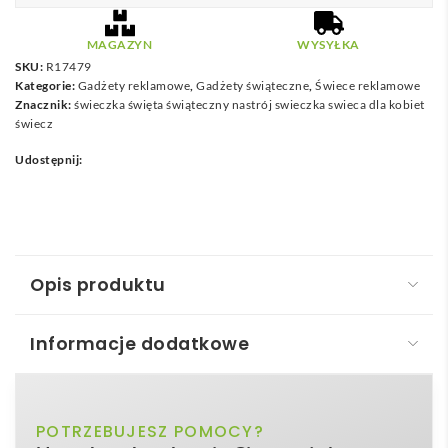
MAGAZYN
WYSYŁKA
SKU:
R17479
Kategorie:
Gadżety reklamowe
,
Gadżety świąteczne
,
Świece reklamowe
Znacznik:
świeczka święta świąteczny nastrój swieczka swieca dla kobiet
świecz
Udostępnij:
Opis produktu
Informacje dodatkowe
Świeca zapachowa
Świeca zapachowa
w eleganckim, niebieskim
niebieski
POTRZEBUJESZ POMOCY?
Kolor
szklanym słoiku 70 × 84 × 70 mm to coś więcej niż