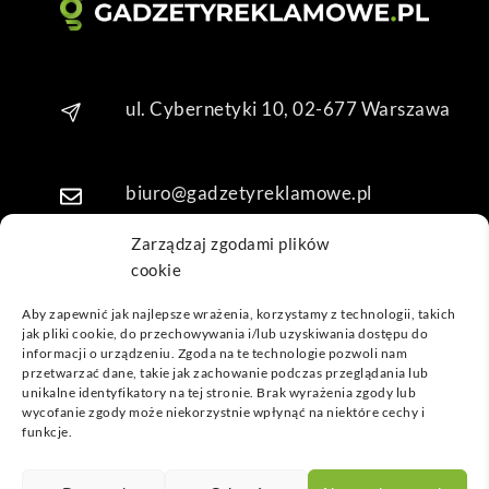
o. 
Dzię
kuję 
za 
ul. Cybernetyki 10, 02-677 Warszawa
obsł
ugę 
pani 
Mari
biuro@gadzetyreklamowe.pl
i T. 
Będę 
Zarządzaj zgodami plików
wrac
cookie
Telefon: +48 7 333 888 38
ać po 
Aby zapewnić jak najlepsze wrażenia, korzystamy z technologii, takich
kolej
jak pliki cookie, do przechowywania i/lub uzyskiwania dostępu do
Telefon: +48 7 333 888 48
ne 
informacji o urządzeniu. Zgoda na te technologie pozwoli nam
prod
przetwarzać dane, takie jak zachowanie podczas przeglądania lub
unikalne identyfikatory na tej stronie. Brak wyrażenia zgody lub
ukty
POPULARNE GADŻETY
wycofanie zgody może niekorzystnie wpłynąć na niektóre cechy i
funkcje.
NASZE LOKALIZACJE
GADŻETYREKLAMOWE.PL