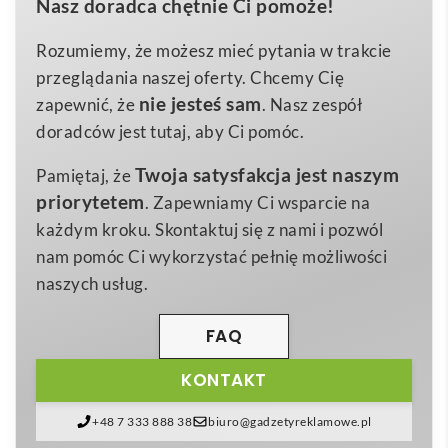
Nasz doradca chętnie Ci pomoże!
zwykły dodatek do wnętrza – to multisensoryczne
85.0×90.0x85.0
Wymiary (mm)
doświadczenie, które zachwyci Twoich klientów już
Rozumiemy, że możesz mieć pytania w trakcie
parafina
Materiał
od pierwszego spojrzenia. Możliwość umieszczenia na
przeglądania naszej oferty. Chcemy Cię
karton, szkło
ściance słoika firmowego logo zamienia ten produkt w
Materiał dodatkowy
nie jesteś sam
zapewnić, że
. Nasz zespół
niezwykle skuteczne narzędzie promocji marek z
doradców jest tutaj, aby Ci pomóc.
branży
beauty & spa, hotelarskiej, wnętrzarskiej
Twoja satysfakcja jest naszym
Pamiętaj, że
oraz wellness
. Dzięki subtelnej kolorystyce i
priorytetem
. Zapewniamy Ci wsparcie na
minimalistycznemu designowi świeca idealnie
każdym kroku. Skontaktuj się z nami i pozwól
współgra zarówno z luksusowym lobby hotelu, jak i
nam pomóc Ci wykorzystać pełnię możliwości
przytulnym salonem kosmetycznym czy domowym
naszych usług.
gabinetem. 😊
Sercem produktu jest w 100 % naturalny wosk z
FAQ
dodatkiem bawełnianego knota wolnego od ołowiu.
KONTAKT
Kompozycja aromatyczna łączy słodko-kwiatowy
jaśmin z orzeźwiającym, owocowym akcentem
+48 7 333 888 38
biuro@gadzetyreklamowe.pl
granatu, tworząc
łagodną, relaksującą aurę