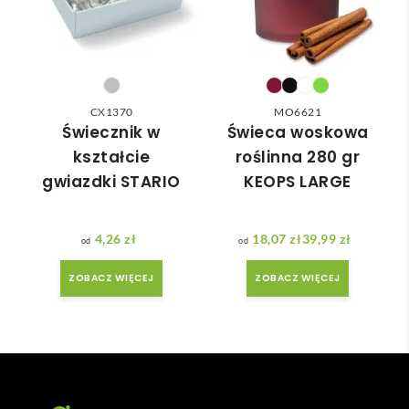
do 
nia 
nasz
moż
ych 
e nie 
potr
dotr
zeb. 
zeć ( 
CX1370
MO6621
Czas 
bo 
Świecznik w
Świeca woskowa
reali
bard
kształcie
roślinna 280 gr
zacji 
zo 
gwiazdki STARIO
KEOPS LARGE
był 
późn
krót
o 
szy 
zam
4,26
zł
18,07
zł
39,99
zł
Zakres cen: od 18,07 zł do 39,99 zł
niż 
ówił
ZOBACZ WIĘCEJ
ZOBACZ WIĘCEJ
zakł
am ) 
adan
ale 
y.
wszy
stko 
się 
udal