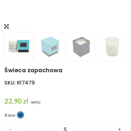
Świeca zapachowa
SKU:
R17479
22,90
zł
netto
Kolor
ilość
-
+