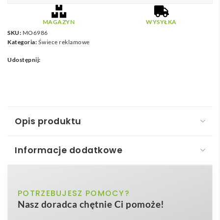
MAGAZYN
WYSYŁKA
SKU:
MO6986
Kategoria:
Świece reklamowe
Udostępnij:
Opis produktu
Informacje dodatkowe
Świeca roślinna 200 gr VEIKA
Świeca roślinna 200 gr – VEIKA
to nie tylko
biały
POTRZEBUJESZ POMOCY?
Kolor
aromatyczny dodatek do wnętrza, lecz także
Nasz doradca chętnie Ci pomoże!
unikalny nośnik reklamy, na którym Twoja firma może
ø8×9,3cm
Wymiary