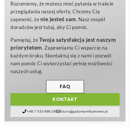
umieścić własne logo i zadbać o niezapomniane
Rozumiemy, że możesz mieć pytania w trakcie
0,607 kg
Waga
wrażenia zapachowe odbiorców. Wykonana w 100% z
przeglądania naszej oferty. Chcemy Cię
stoneware
naturalnych wosków roślinnych, wzbogacona nutami
Materiał
nie jesteś sam
zapewnić, że
. Nasz zespół
świeżego lnu
, pozwala cieszyć się relaksującą
doradców jest tutaj, aby Ci pomóc.
atmosferą aż przez 36 godzin. Elegancki
kamionkowy
Twoja satysfakcja jest naszym
Pamiętaj, że
pojemnik
w kolorze bieli oraz ekologiczna
priorytetem
. Zapewniamy Ci wsparcie na
bambusowa pokrywka
sprawiają, że produkt
każdym kroku. Skontaktuj się z nami i pozwól
wyróżnia się nowoczesnym, minimalistycznym
nam pomóc Ci wykorzystać pełnię możliwości
designem, idealnym do personalizacji.
naszych usług.
Dlaczego warto postawić na
Świecę roślinną 200 gr –
VEIKA
? To
ekologiczna
,
wegańska
oraz
bezpieczna
FAQ
dla zdrowia
alternatywa dla tradycyjnych świec
KONTAKT
parafinowych. Brak parafiny oznacza czystsze
spalanie bez wydzielania szkodliwych substancji, co z
+48 7 333 888 38
biuro@gadzetyreklamowe.pl
pewnością docenią osoby ceniące naturalny styl
życia, alergicy oraz miłośnicy aromaterapii. 🌿