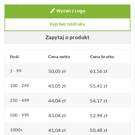
Świeca
Wyceń z Logo
roślinna
200
Kup bez nadruku
gr
VEIKA
Zapytaj o produkt
Ilość
Cena netto
Cena brutto
1 - 99
50,05
zł
61,56
zł
100 - 249
45,05
zł
55,41
zł
250 - 499
44,04
zł
54,17
zł
500 - 999
43,04
zł
52,94
zł
1000+
41,04
zł
50,48
zł