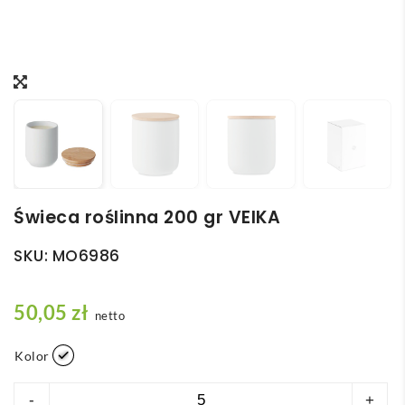
Świeca roślinna 200 gr VEIKA
SKU:
MO6986
50,05
zł
netto
Kolor
ilość
-
+