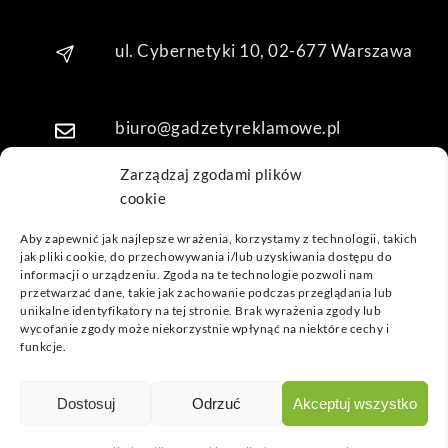
kuję 
za 
ul. Cybernetyki 10, 02-677 Warszawa
obsł
ugę 
pani 
biuro@gadzetyreklamowe.pl
Mari
i T. 
Zarządzaj zgodami plików
Będę 
cookie
Telefon: +48 7 333 888 38
wrac
ać po 
Aby zapewnić jak najlepsze wrażenia, korzystamy z technologii, takich
kolej
jak pliki cookie, do przechowywania i/lub uzyskiwania dostępu do
Telefon: +48 7 333 888 48
informacji o urządzeniu. Zgoda na te technologie pozwoli nam
ne 
przetwarzać dane, takie jak zachowanie podczas przeglądania lub
prod
unikalne identyfikatory na tej stronie. Brak wyrażenia zgody lub
ukty
POPULARNE GADŻETY
wycofanie zgody może niekorzystnie wpłynąć na niektóre cechy i
funkcje.
NASZE LOKALIZACJE
GADŻETYREKLAMOWE.PL
Dostosuj
Odrzuć
Akceptuj wszystko
INFORMACJE