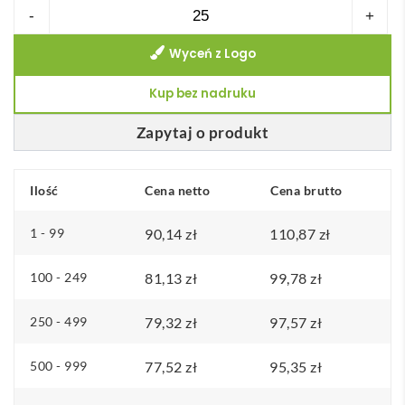
ilość
-
+
SuitSave
Wyceń z Logo
personalizowane
pokrowiec
Kup bez nadruku
na
ubrania
Zapytaj o produkt
Ilość
Cena netto
Cena brutto
1 - 99
90,14
zł
110,87
zł
100 - 249
81,13
zł
99,78
zł
250 - 499
79,32
zł
97,57
zł
500 - 999
77,52
zł
95,35
zł