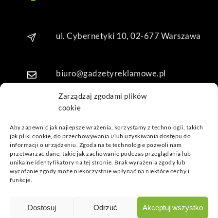
Dzię
kuję 
za 
ul. Cybernetyki 10, 02-677 Warszawa
obsł
ugę 
pani 
biuro@gadzetyreklamowe.pl
Mari
i T. 
Zarządzaj zgodami plików
Będę 
cookie
Telefon: +48 7 333 888 38
wrac
ać po 
Aby zapewnić jak najlepsze wrażenia, korzystamy z technologii, takich
kolej
jak pliki cookie, do przechowywania i/lub uzyskiwania dostępu do
Telefon: +48 7 333 888 48
informacji o urządzeniu. Zgoda na te technologie pozwoli nam
ne 
przetwarzać dane, takie jak zachowanie podczas przeglądania lub
prod
unikalne identyfikatory na tej stronie. Brak wyrażenia zgody lub
ukty
POPULARNE GADŻETY
wycofanie zgody może niekorzystnie wpłynąć na niektóre cechy i
funkcje.
NASZE LOKALIZACJE
GADŻETYREKLAMOWE.PL
Dostosuj
Odrzuć
Akceptuj wszystko