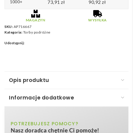
1000+
73,91
zł
90,92
zł
MAGAZYN
WYSYŁKA
SKU:
AP716667
Kategoria:
Torby podróżne
Udostępnij:
Opis produktu
Informacje dodatkowe
SuitSave personalizowane pokrowiec na ubrania
SuitSave – personalizowane pokrowiec na ubrania
biały, czarny
POTRZEBUJESZ POMOCY?
Kolor
to o wiele więcej niż zwykła osłona garnituru – to
Nasz doradca chętnie Ci pomoże!
mobilny nośnik reklamy oraz niezastąpiona ochrona