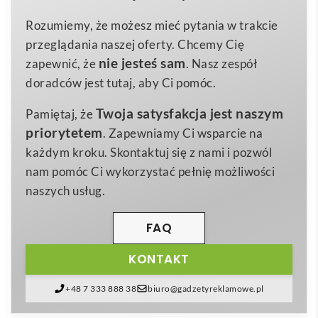
570×1100×10 mm
Wymiary
odzieży podczas podróży i przechowywania.
Rozumiemy, że możesz mieć pytania w trakcie
105 g
Waga
Wykonany z
wytrzymałego poliestru 190T RPET
,
przeglądania naszej oferty. Chcemy Cię
Pongee, PET z recyklingu
produkowanego z przetworzonych butelek PET, łączy
Materiał
nie jesteś sam
zapewnić, że
. Nasz zespół
ekologiczne podejście z najwyższą jakością
doradców jest tutaj, aby Ci pomóc.
wykonania. Całopowierzchniowy
nadruk
Twoja satysfakcja jest naszym
Pamiętaj, że
sublimacyjny
gwarantuje fotograficzną ostrość
priorytetem
. Zapewniamy Ci wsparcie na
grafiki, dzięki czemu logo firmy, hasło kampanii czy
każdym kroku. Skontaktuj się z nami i pozwól
wzór kolekcji prezentuje się perfekcyjnie nawet po
nam pomóc Ci wykorzystać pełnię możliwości
wielu praniach 😊.
naszych usług.
Pokrowiec dostępny jest w dwóch uniwersalnych
wariantach kolorystycznych –
czarny
i
biały
– co
FAQ
pozwala łatwo dopasować go do identyfikacji
KONTAKT
wizualnej marki. Długi, solidny
zamek błyskawiczny
zabezpiecza zawartość, a praktyczny otwór na
+48 7 333 888 38
biuro@gadzetyreklamowe.pl
wieszak ułatwia transport i wieszanie.