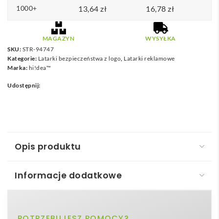
1000+
13,64
zł
16,78
zł
MAGAZYN
WYSYŁKA
SKU:
STR-94747
Kategorie:
Latarki bezpieczeństwa z logo
,
Latarki reklamowe
Marka:
hi!dea™
Udostępnij:
Opis produktu
Informacje dodatkowe
STANY. Latarka czołowa
STANY. Latarka czołowa
to znakomity
gadżet
, który
srebrny
POTRZEBUJESZ POMOCY?