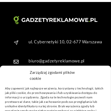
o. 
Dzię
kuję 
za 
obsł
ugę 
pani 
ul. Cybernetyki 10, 02-677 Warszawa
Mari
i T. 
Będę 
biuro@gadzetyreklamowe.pl
wrac
ać po 
Zarządzaj zgodami plików
kolej
cookie
Telefon: +48 7 333 888 38
ne 
prod
Aby zapewnić jak najlepsze wrażenia, korzystamy z technologii, takich
jak pliki cookie, do przechowywania i/lub uzyskiwania dostępu do
ukty
Telefon: +48 7 333 888 48
informacji o urządzeniu. Zgoda na te technologie pozwoli nam
przetwarzać dane, takie jak zachowanie podczas przeglądania lub
unikalne identyfikatory na tej stronie. Brak wyrażenia zgody lub
POPULARNE GADŻETY
wycofanie zgody może niekorzystnie wpłynąć na niektóre cechy i