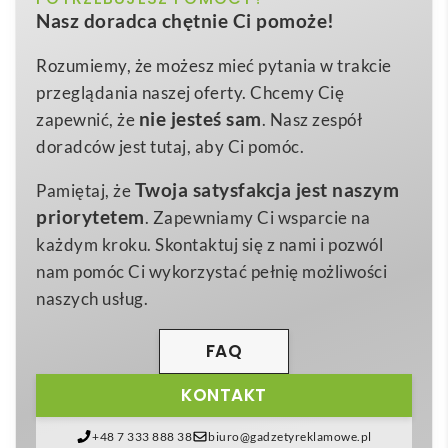
Kolor
wniesie nowy poziom wygody i bezpieczeństwa do
Nasz doradca chętnie Ci pomoże!
codziennych aktywności Twoich klientów 😊. Jej
85 x 56 x 55 mm
Wymiary
kompaktowe
wymiary 85 x 56 x 55 mm
oraz lekka
Rozumiemy, że możesz mieć pytania w trakcie
107 g
Waga
waga 107 g
sprawiają, że niemal nie czuje się jej na
przeglądania naszej oferty. Chcemy Cię
Plastik
głowie, a wytrzymały
materiał: plastik
oraz
Materiał
nie jesteś sam
zapewnić, że
. Nasz zespół
elegancki
kolor srebrny
gwarantują trwałość i
doradców jest tutaj, aby Ci pomóc.
nowoczesny wygląd. Wbudowane 8 białych i 2
Twoja satysfakcja jest naszym
Pamiętaj, że
czerwone diody LED zapewniają mocne, regulowane
priorytetem
. Zapewniamy Ci wsparcie na
światło, a dodatkowa funkcja lampy błyskowej
każdym kroku. Skontaktuj się z nami i pozwól
zwiększa widoczność podczas działań ratunkowych
nam pomóc Ci wykorzystać pełnię możliwości
czy wieczornych spacerów 🔦.
naszych usług.
Jako produkt z kategorii latarki bezpieczeństwa z
logo
oraz latarki z
logo
,
STANY. Latarka czołowa
FAQ
oferuje szeroką powierzchnię pod
nadruk
, dzięki
KONTAKT
czemu staje się praktycznym nośnikiem wizerunku
dla Twojej firmy
. To perfekcyjny wybór dla branży
+48 7 333 888 38
biuro@gadzetyreklamowe.pl