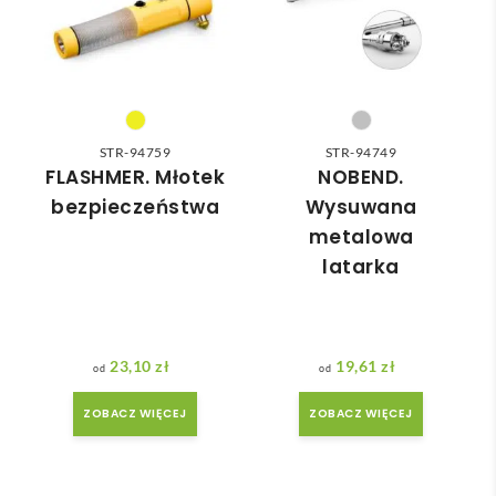
nią 
ówie
do 
nia 
nasz
moż
ych 
e nie 
potr
dotr
zeb. 
zeć ( 
STR-94759
STR-94749
Czas 
bo 
FLASHMER. Młotek
NOBEND.
reali
bard
bezpieczeństwa
Wysuwana
zacji 
zo 
metalowa
był 
późn
latarka
krót
o 
szy 
zam
niż 
ówił
zakł
am ) 
23,10
zł
19,61
zł
adan
ale 
y.
wszy
ZOBACZ WIĘCEJ
ZOBACZ WIĘCEJ
stko 
się 
udal