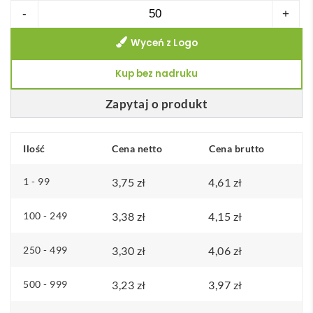
ilość
-
+
Składany
Wyceń z Logo
nożyk
MONSON
Kup bez nadruku
Zapytaj o produkt
Ilość
Cena netto
Cena brutto
1 - 99
3,75
zł
4,61
zł
100 - 249
3,38
zł
4,15
zł
250 - 499
3,30
zł
4,06
zł
500 - 999
3,23
zł
3,97
zł