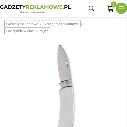
0
Gadżety reklamowe
Narzędzia reklamowe
»
»
Narzędzia wielofunkcyjne