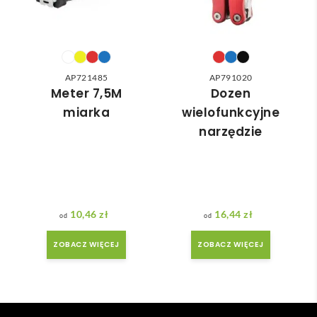
do 
nia 
nasz
moż
ych 
e nie 
potr
dotr
zeb. 
zeć ( 
AP721485
AP791020
Czas 
bo 
Meter 7,5M
Dozen
reali
bard
miarka
wielofunkcyjne
zacji 
zo 
narzędzie
był 
późn
krót
o 
szy 
zam
niż 
ówił
zakł
am ) 
10,46
zł
16,44
zł
adan
ale 
y.
wszy
ZOBACZ WIĘCEJ
ZOBACZ WIĘCEJ
stko 
się 
udal
o. 