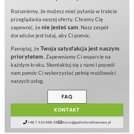
oczekiwania zarówno miłośników survivalu, jak i osób
7,5×2,6×0,56cm
Wymiary
potrzebujących niezawodnego narzędzia na co dzień.
Rozumiemy, że możesz mieć pytania w trakcie
0,040 kg
Waga
Wykonany z
wysokogatunkowej stali nierdzewnej
o
przeglądania naszej oferty. Chcemy Cię
stainless steel
wykończeniu
srebrny matowy
, oferuje odporność na
Materiał
nie jesteś sam
zapewnić, że
. Nasz zespół
korozję i długotrwałą ostrość, dzięki czemu zawsze
doradców jest tutaj, aby Ci pomóc.
jesteś przygotowany na każde wyzwanie 😊.
Twoja satysfakcja jest naszym
Pamiętaj, że
Atutem, który wyróżnia
Składany nożyk – MONSON
priorytetem
. Zapewniamy Ci wsparcie na
na tle konkurencji, jest
precyzyjny mechanizm
każdym kroku. Skontaktuj się z nami i pozwól
składania
pozwalający na łatwe i bezpieczne
nam pomóc Ci wykorzystać pełnię możliwości
otwieranie oraz blokowanie ostrza. Niewielkie
naszych usług.
wymiary sprawiają, że zmieści się w kieszeni, plecaku
czy schowku samochodowym, a niska waga nie
FAQ
obciąży Twojego ekwipunku. Dzięki ergonomicznej
KONTAKT
rękojeści pewnie leży w dłoni, zapewniając komfort
nawet przy długotrwałym użytkowaniu.
+48 7 333 888 38
biuro@gadzetyreklamowe.pl
Produkt idealnie sprawdzi się jako
gadżet reklamowy