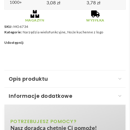
1000+
3,08
zł
3,78
zł
MAGAZYN
WYSYŁKA
SKU:
MO6734
Kategorie:
Narzędzia wielofunkcyjne
,
Noże kuchenne z logo
Udostępnij:
Opis produktu
Informacje dodatkowe
Składany nożyk MONSON
Składany nożyk – MONSON
to kompaktowy, a
srebrny matowy
POTRZEBUJESZ POMOCY?
Kolor
jednocześnie niezwykle solidny gadżet, który spełni
Nasz doradca chętnie Ci pomoże!