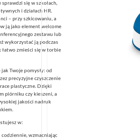
 sprawdzi się w szkołach,
atywnych i działach HR.
nci – przy szkicowaniu, a
ów ją jako element welcome
nferencyjnego zestawu lub
eż wykorzystać ją podczas
 łatwo zmieści się w torbie
 jak Twoje pomysły: od
zez precyzyjne czyszczenie
ace plastyczne. Dzięki
piórniku czy kieszeni, a
sokiej jakości nadruk
ukiem.
stujesz w:
 codziennie, wzmacniając