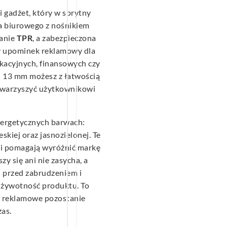
i gadżet, który w sprytny
ia biurowego z nośnikiem
ranie
TPR
, a zabezpieczona
ny upominek reklamowy dla
kacyjnych, finansowych czy
× 13 mm możesz z łatwością
 towarzyszyć użytkownikowi
nergetycznych barwach:
skiej oraz jasnozielonej. Te
 i pomagają wyróżnić markę
zy się ani nie zasycha, a
 przed zabrudzeniem i
żywotność produktu. To
e reklamowe pozostanie
zas.