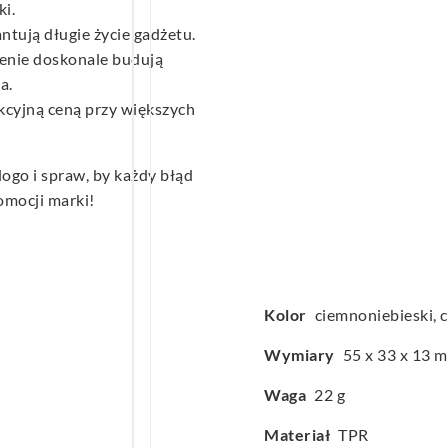
i.
tują długie życie gadżetu.
enie doskonale budują
a.
akcyjną ceną przy większych
logo i spraw, by każdy błąd
omocji marki!
Kolor
ciemnoniebieski, 
Wymiary
55 x 33 x 13 
Waga
22 g
Materiał
TPR