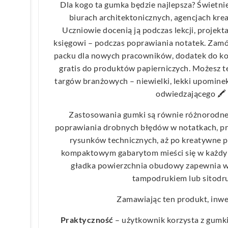
Dla kogo ta gumka będzie najlepsza? Świetnie
biurach architektonicznych, agencjach kre
Uczniowie docenią ją podczas lekcji, projekta
księgowi – podczas poprawiania notatek. Zam
packu dla nowych pracowników, dodatek do ko
gratis do produktów papierniczych. Możesz t
targów branżowych – niewielki, lekki upominek
odwiedzającego 🖍️
Zastosowania gumki są równie różnorodne
poprawiania drobnych błędów w notatkach, pr
rysunków technicznych, aż po kreatywne pr
kompaktowym gabarytom mieści się w każdym 
gładka powierzchnia obudowy zapewnia wy
tampodrukiem lub sitodr
Zamawiając ten produkt, inwe
Praktyczność
– użytkownik korzysta z gumki