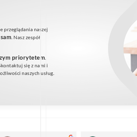
e przeglądania naszej
ś sam
. Nasz zespół
szym priorytetem
.
ontaktuj się z nami i
żliwości naszych usług.