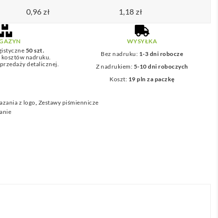
0,96
zł
1,18
zł
GAZYN
WYSYŁKA
gistyczne
50 szt.
Bez nadruku:
1-3 dni robocze
z kosztów nadruku.
przedaży detalicznej.
Z nadrukiem:
5-10 dni roboczych
Koszt:
19 pln za paczkę
zania z logo
,
Zestawy piśmiennicze
ranie