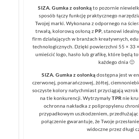
SIZA. Gumka z osłonką
to pozornie niewielk
sposób łączy funkcję praktycznego narzędz
Twojej marki. Wykonana z odpornego na ście
trwałą, kolorową osłoną z
PP
, stanowi ideal
firm działających w branżach kreatywnych, edu
technologicznych. Dzięki powierzchni 55 × 33 
umieścić logo, hasło lub grafikę, które będą
każdego dnia 🙂
SIZA. Gumka z osłonką
dostępna jest w e
czerwonej, pomarańczowej, żółtej, ciemnoniebie
soczyste kolory natychmiast przyciągają wzrok
na tle konkurencji. Wytrzymały
TPR
nie krus
ochronna nakładka z polipropylenu chroni
przypadkowym uszkodzeniem, przedłużając 
połączenie gwarantuje, że Twoje przesłani
widoczne przez długi c