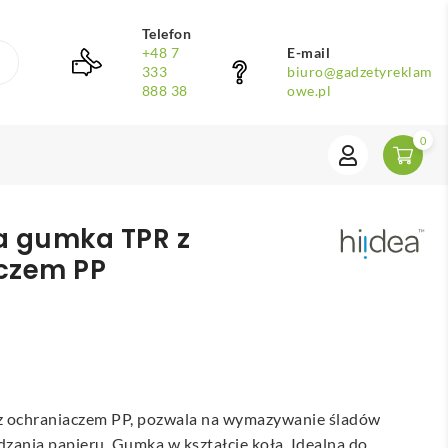
Telefon
+48 7
E-mail
333
biuro@gadzetyreklam
888 38
owe.pl
0
ła gumka TPR z
czem PP
z ochraniaczem PP, pozwala na wymazywanie śladów
zania papieru. Gumka w kształcie koła. Idealna do