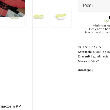
we
1000+
MA
Minimum lo
Ceny netto be
Nie prowadzimy s
SKU:
STR-91935
Kategorie:
Gumki do ma
Znaczniki:
gumki
,
ście
Marka:
hi!dea™
Udostępnij:
aniaczem PP