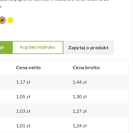
y
go
Kup bez nadruku
Zapytaj o produkt
Cena netto
Cena brutto
1,17
zł
1,44
zł
1,05
zł
1,30
zł
1,03
zł
1,27
zł
1,01
zł
1,24
zł