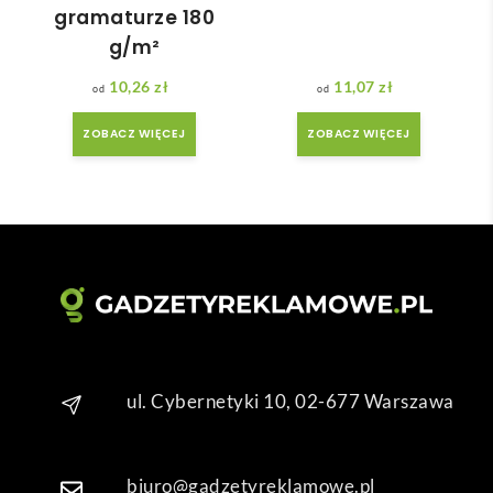
gramaturze 180
niż 
ówił
g/m²
zakł
am ) 
adan
ale 
10,26
zł
11,07
zł
y.
wszy
stko 
ZOBACZ WIĘCEJ
ZOBACZ WIĘCEJ
się 
udal
o. 
Dzię
kuję 
za 
obsł
ugę 
pani 
Mari
ul. Cybernetyki 10, 02-677 Warszawa
i T. 
Będę 
wrac
biuro@gadzetyreklamowe.pl