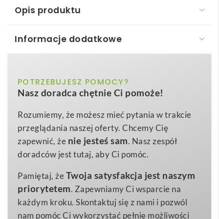
Opis produktu
Informacje dodatkowe
RYNEK. Torba zawierająca bawełnę pochodzącą
(70% rPET), poliester z recyklingu (30%) (140 g/m²)
ciemnoniebieski, czarny, czerwony,
POTRZEBUJESZ POMOCY?
Kolor
RYNEK. Torba zawierająca bawełnę z recyklingu
to
Nasz doradca chętnie Ci pomoże!
jasnoszary, jasnozielony, naturalny,
ekologiczny gadżet reklamowy, który w prosty sposób
niebieski, żółty
podkreśli prośrodowiskowe wartości Twojej marki 😊.
Rozumiemy, że możesz mieć pytania w trakcie
Wykonana z
bawełny pochodzącej z recyklingu o
380 x 420 mm
Wymiary
przeglądania naszej oferty. Chcemy Cię
gramaturze 150 g/m²
, łączy lekkość z wysoką
nie jesteś sam
zapewnić, że
. Nasz zespół
73 g
Waga
wytrzymałością, dlatego sprawdzi się zarówno
doradców jest tutaj, aby Ci pomóc.
Bawełniana recyklingu
Materiał
podczas codziennych zakupów, jak i w drodze do
Twoja satysfakcja jest naszym
Pamiętaj, że
pracy. Uniwersalny format 375 × 415 mm pomieści
priorytetem
. Zapewniamy Ci wsparcie na
dokumenty A4, laptop, butelkę z wodą czy owoce z
każdym kroku. Skontaktuj się z nami i pozwól
pobliskiego bazaru, a
długie 65-centymetrowe
nam pomóc Ci wykorzystać pełnię możliwości
uchwyty
pozwalają wygodnie zawiesić torbę na