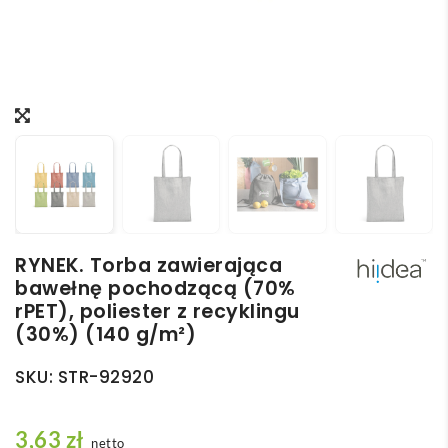
RYNEK. Torba zawierająca
bawełnę pochodzącą (70%
rPET), poliester z recyklingu
(30%) (140 g/m²)
SKU:
STR-92920
3,63
zł
netto