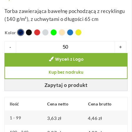
Torba zawierająca bawełnę pochodzącą z recyklingu
(140 g/m²), z uchwytami o długości 65 cm
Kolor
ilość
-
+
RYNEK.
Wyceń z Logo
Torba
zawierająca
Kup bez nadruku
bawełnę
pochodzącą
Zapytaj o produkt
(70%
rPET),
Ilość
Cena netto
Cena brutto
poliester
z
1 - 99
3,63
zł
4,46
zł
recyklingu