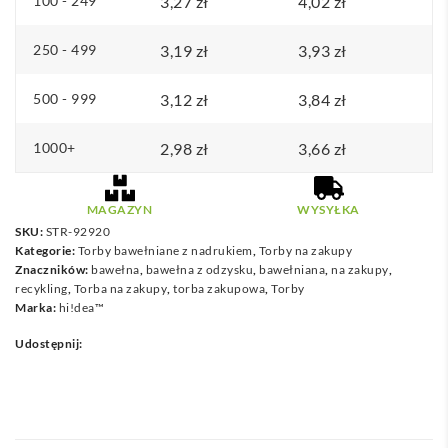
(30%)
100 - 249
3,27
zł
4,02
zł
(140
250 - 499
3,19
zł
3,93
zł
g/m²)
500 - 999
3,12
zł
3,84
zł
1000+
2,98
zł
3,66
zł
MAGAZYN
WYSYŁKA
SKU:
STR-92920
Kategorie:
Torby bawełniane z nadrukiem
,
Torby na zakupy
Znaczników:
bawełna
,
bawełna z odzysku
,
bawełniana
,
na zakupy
,
recykling
,
Torba na zakupy
,
torba zakupowa
,
Torby
Marka:
hi!dea™
Udostępnij: