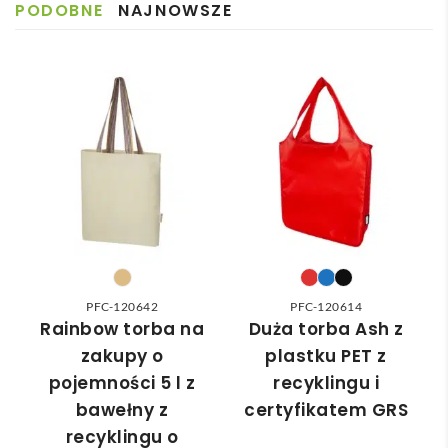
PODOBNE
NAJNOWSZE
iśmy 
✅
poinf
dost
sobi
Szyb
ormo
awa.
e 
ka 
wan
Pole
wybr
dost
a że 
cam
ać 
awa 
częś
odpo
✅
ć 
wied
zam
nią 
ówie
do 
nia 
nasz
moż
ych 
e nie 
potr
dotr
zeb. 
zeć ( 
PFC-120642
PFC-120614
Czas 
bo 
Rainbow torba na
Duża torba Ash z
reali
bard
zakupy o
plastku PET z
zacji 
zo 
pojemności 5 l z
recyklingu i
był 
późn
bawełny z
certyfikatem GRS
krót
o 
recyklingu o
szy 
zam