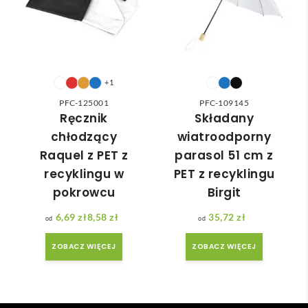
nią 
ówie
do 
nia 
nasz
moż
ych 
e nie 
potr
dotr
+1
zeb. 
zeć ( 
PFC-125001
PFC-109145
Czas 
bo 
Ręcznik
Składany
reali
bard
chłodzący
wiatroodporny
zacji 
zo 
Raquel z PET z
parasol 51 cm z
był 
późn
recyklingu w
PET z recyklingu
krót
o 
pokrowcu
Birgit
szy 
zam
niż 
ówił
6,69
zł
8,58
zł
35,72
zł
Zakres cen: od 6,69 zł do 8,58 zł
zakł
am ) 
adan
ale 
ZOBACZ WIĘCEJ
ZOBACZ WIĘCEJ
y.
wszy
stko 
się 