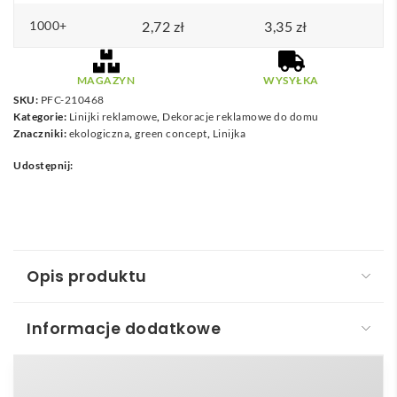
1000+
2,72
zł
3,35
zł
MAGAZYN
WYSYŁKA
SKU:
PFC-210468
Kategorie:
Linijki reklamowe
,
Dekoracje reklamowe do domu
Znaczniki:
ekologiczna
,
green concept
,
Linijka
Udostępnij:
Opis produktu
Informacje dodatkowe
Refari linijka z tworzywa sztucznego pochodzącego
z recyklingu o długości 30 cm