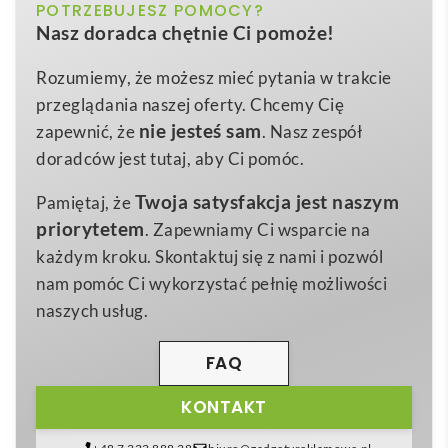
biały, czarny, czerwony, niebieski, zielony,
POTRZEBUJESZ POMOCY?
Kolor
Refari linijka z tworzywa sztucznego pochodzącego
Nasz doradca chętnie Ci pomoże!
żółty
z recyklingu o długości 30 cm
to ekologiczny gadżet
reklamowy, który łączy w sobie precyzję pomiaru z
Plastik HIPS z recyklingu
Materiał
Rozumiemy, że możesz mieć pytania w trakcie
troską o planetę 😊. Wykonana w 100 % z
przeglądania naszej oferty. Chcemy Cię
31,2 x 0,3 x 4,2 cm
Wymiary
odzyskanego plastiku, stanowi wymierny dowód
nie jesteś sam
zapewnić, że
. Nasz zespół
32 g
odpowiedzialności środowiskowej Twojej marki,
Waga
doradców jest tutaj, aby Ci pomóc.
przyciągając uwagę klientów ceniących
Twoja satysfakcja jest naszym
Pamiętaj, że
zrównoważone rozwiązania.
priorytetem
. Zapewniamy Ci wsparcie na
Dzięki długości
30 cm
oraz podziałce w
każdym kroku. Skontaktuj się z nami i pozwól
centymetrach i calach
linijka ułatwia szybkie,
nam pomóc Ci wykorzystać pełnię możliwości
dokładne prace kreślarskie, szkolne i warsztatowe.
naszych usług.
Lekka konstrukcja
gwarantuje wygodne
przenoszenie w piórniku, teczce czy torbie
FAQ
narzędziowej, a
odporność na pęknięcia
sprawia, że
KONTAKT
narzędzie służy przez lata nawet przy intensywnym
użytkowaniu. Dostępność w sześciu żywych kolorach