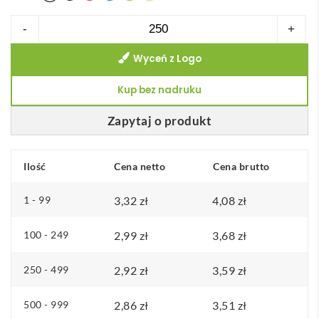
ilość
-
+
Refari
Wyceń z Logo
linijka
z
Kup bez nadruku
tworzywa
sztucznego
Zapytaj o produkt
pochodzącego
z
Ilość
Cena netto
Cena brutto
recyklingu
o
1 - 99
3,32
zł
4,08
zł
długości
30
100 - 249
2,99
zł
3,68
zł
cm
250 - 499
2,92
zł
3,59
zł
500 - 999
2,86
zł
3,51
zł