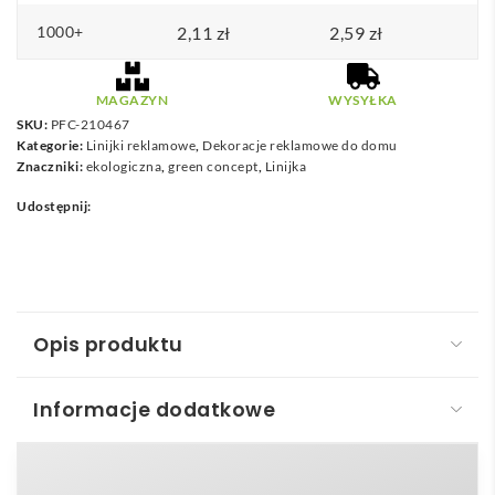
1000+
2,11
zł
2,59
zł
MAGAZYN
WYSYŁKA
SKU:
PFC-210467
Kategorie:
Linijki reklamowe
,
Dekoracje reklamowe do domu
Znaczniki:
ekologiczna
,
green concept
,
Linijka
Udostępnij:
Opis produktu
Informacje dodatkowe
Refari linijka z tworzywa sztucznego pochodzącego
z recyklingu o długości 15 cm