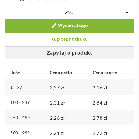
ilość
-
+
Refari
Wyceń z Logo
linijka
z
Kup bez nadruku
tworzywa
sztucznego
Zapytaj o produkt
pochodzącego
z
Ilość
Cena netto
Cena brutto
recyklingu
o
1 - 99
2,57
zł
3,16
zł
długości
15
100 - 249
2,31
zł
2,84
zł
cm
250 - 499
2,26
zł
2,78
zł
500 - 999
2,21
zł
2,72
zł