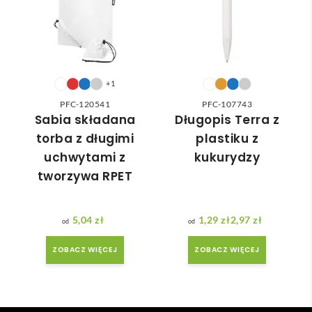
nią 
ówie
do 
nia 
nasz
moż
ych 
e nie 
potr
dotr
+1
zeb. 
zeć ( 
PFC-120541
PFC-107743
Czas 
bo 
Sabia składana
Długopis Terra z
reali
bard
torba z długimi
plastiku z
zacji 
zo 
uchwytami z
kukurydzy
był 
późn
tworzywa RPET
krót
o 
szy 
zam
niż 
ówił
5,04
zł
1,29
zł
2,97
zł
Zakres cen: od 1,29 zł do 2,97 zł
zakł
am ) 
adan
ale 
ZOBACZ WIĘCEJ
ZOBACZ WIĘCEJ
y.
wszy
stko 
się 