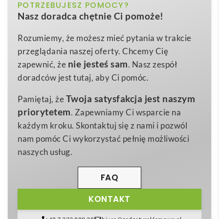
biały, czarny, czerwony, niebieski, zielony,
POTRZEBUJESZ POMOCY?
Kolor
Refari linijka z tworzywa sztucznego pochodzącego
Nasz doradca chętnie Ci pomoże!
żółty
z recyklingu o długości 15 cm
to ekologiczne i
jednocześnie niezwykle praktyczne narzędzie, które
Plastik HIPS z recyklingu
Materiał
Rozumiemy, że możesz mieć pytania w trakcie
idealnie wpisuje się w aktualne trendy
przeglądania naszej oferty. Chcemy Cię
15,8 x 0,3 x 3,7 cm
Wymiary
zrównoważonego rozwoju. Wykonana z
nie jesteś sam
zapewnić, że
. Nasz zespół
14 g
wyselekcjonowanych odpadów plastikowych,
Waga
doradców jest tutaj, aby Ci pomóc.
przetworzonych w wysokiej jakości surowiec,
Twoja satysfakcja jest naszym
Pamiętaj, że
gwarantuje
wytrzymałość, lekkość i precyzję
. Dzięki
priorytetem
. Zapewniamy Ci wsparcie na
kompaktowej długości 15 cm bez trudu zmieści się w
każdym kroku. Skontaktuj się z nami i pozwól
piórniku, kieszeni plecaka czy torbie narzędziowej,
nam pomóc Ci wykorzystać pełnię możliwości
dlatego świetnie sprawdzi się zarówno w szkolnej
naszych usług.
ławce, jak i w biurze, pracowni projektowej czy na
stanowisku produkcyjnym 😊.
FAQ
Ten model to idealny gadżet promocyjny dla firm z
KONTAKT
branży
edukacyjnej, budowlanej, architektonicznej,
technologicznej oraz eko-startupów
. Gładka