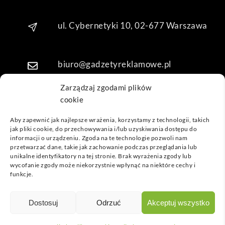
kuję 
za 
ul. Cybernetyki 10, 02-677 Warszawa
obsł
ugę 
pani 
biuro@gadzetyreklamowe.pl
Mari
i T. 
Zarządzaj zgodami plików
Będę 
cookie
Telefon: +48 7 333 888 38
wrac
ać po 
Aby zapewnić jak najlepsze wrażenia, korzystamy z technologii, takich
kolej
jak pliki cookie, do przechowywania i/lub uzyskiwania dostępu do
Telefon: +48 7 333 888 48
informacji o urządzeniu. Zgoda na te technologie pozwoli nam
ne 
przetwarzać dane, takie jak zachowanie podczas przeglądania lub
prod
unikalne identyfikatory na tej stronie. Brak wyrażenia zgody lub
ukty
POPULARNE GADŻETY
wycofanie zgody może niekorzystnie wpłynąć na niektóre cechy i
funkcje.
NASZE LOKALIZACJE
GADŻETYREKLAMOWE.PL
Dostosuj
Odrzuć
Akceptuj wszystko
INFORMACJE