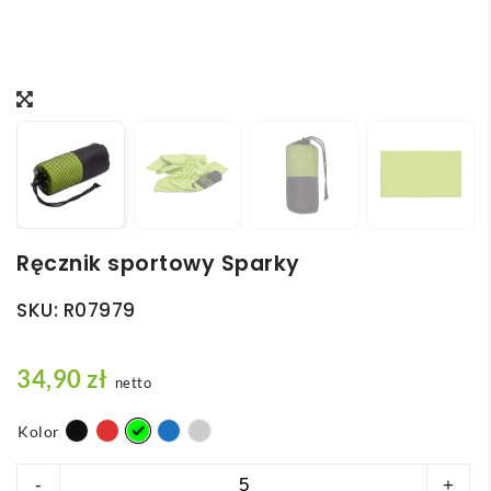
Ręcznik sportowy Sparky
SKU:
R07979
34,90
zł
netto
Kolor
ilość
-
+