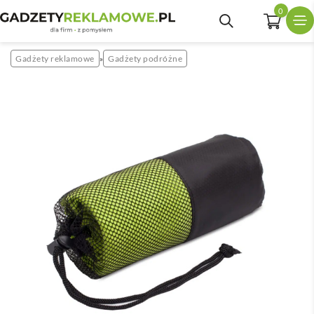
0
Gadżety reklamowe
Gadżety podróżne
»