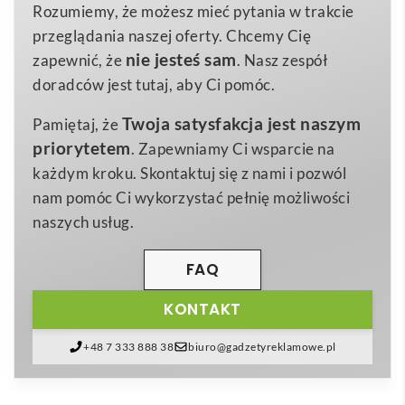
lekkiej, a zarazem wytrzymałej
mikrofibry 200 g/m²
,
140.0×80.0x78.0
Wymiary (mm)
Rozumiemy, że możesz mieć pytania w trakcie
o wymiarach
80 x 140 cm
, błyskawicznie chłonie
przeglądania naszej oferty. Chcemy Cię
mikrofibra poliestrowa 200 g/m2
Materiał
wilgoć i wysycha nawet kilka razy szybciej niż
nie jesteś sam
zapewnić, że
. Nasz zespół
klasyczne ręczniki bawełniane 😊. To sprawia, że
doradców jest tutaj, aby Ci pomóc.
idealnie sprawdzi się nie tylko podczas intensywnego
Twoja satysfakcja jest naszym
Pamiętaj, że
treningu, ale też w podróży, na plaży czy w domowej
priorytetem
. Zapewniamy Ci wsparcie na
łazience.
każdym kroku. Skontaktuj się z nami i pozwól
Produkt jest dostępny w pięciu modnych kolorach:
nam pomóc Ci wykorzystać pełnię możliwości
czarnym, niebieskim, czerwonym, szarym oraz
naszych usług.
jasnozielonym
. Dzięki temu łatwo dopasujesz barwę
do identyfikacji wizualnej swojej firmy lub
FAQ
wydarzenia. Każdy
Ręcznik sportowy Sparky
KONTAKT
pakowany jest w elegancki pokrowiec ze ściągaczem,
który chroni tkaninę i ułatwia transport – wrzuć go do
+48 7 333 888 38
biuro@gadzetyreklamowe.pl
torby treningowej lub plecaka i ciesz się świeżością
gdziekolwiek jesteś!