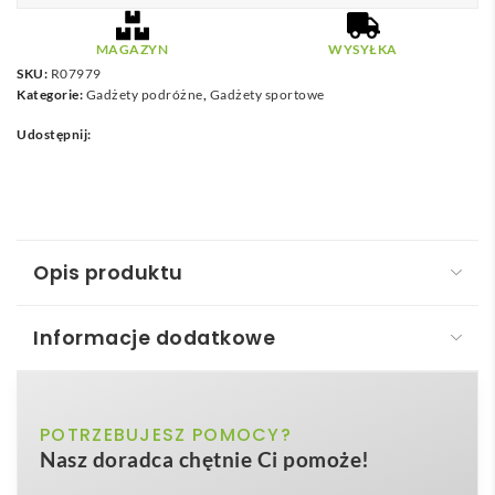
MAGAZYN
WYSYŁKA
SKU:
R07979
Kategorie:
Gadżety podróżne
,
Gadżety sportowe
Udostępnij:
Opis produktu
Informacje dodatkowe
Ręcznik sportowy Sparky
Ręcznik sportowy Sparky
to nowoczesne,
czarny, czerwony, jasnozielony, niebieski,
POTRZEBUJESZ POMOCY?
Kolor
wielofunkcyjne rozwiązanie łączące wygodę,
Nasz doradca chętnie Ci pomoże!
szary
trwałość i skuteczną promocję marki. Wykonany z