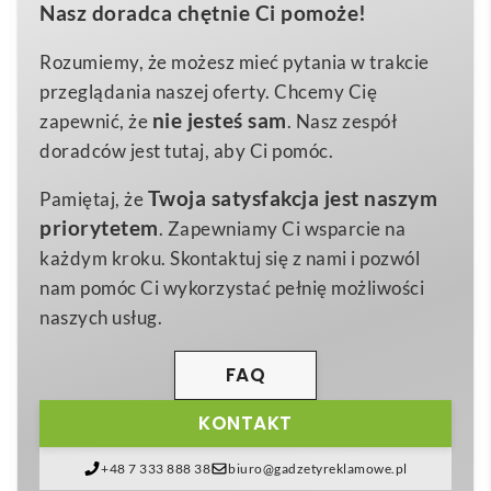
Nasz doradca chętnie Ci pomoże!
Twoje klucze, torebkę czy bagaż, a przy tym
3,8×3,8×0,7 cm
Wymiary
znakomicie wyeksponuje logo Twojej marki.
Rozumiemy, że możesz mieć pytania w trakcie
0,042 kg
Waga
Wykonany z wytrzymałego tworzywa
ABS
, dostępny
przeglądania naszej oferty. Chcemy Cię
abs
w eleganckich kolorach
czarnym
i
białym
, sprawdzi
Materiał
nie jesteś sam
zapewnić, że
. Nasz zespół
się jako praktyczny gadżet firmowy, który klient
doradców jest tutaj, aby Ci pomóc.
będzie nosił zawsze przy sobie 🙂.
Twoja satysfakcja jest naszym
Pamiętaj, że
Dzięki darmowej aplikacji na
iOS oraz Android
priorytetem
. Zapewniamy Ci wsparcie na
wystarczy jedno spojrzenie na ekran smartfona, by
każdym kroku. Skontaktuj się z nami i pozwól
poznać dokładną odległość od lokalizatora. Jeśli
nam pomóc Ci wykorzystać pełnię możliwości
zgubisz telefon, naciśnij przycisk na breloku, a
naszych usług.
urządzenie uruchomi sygnał dźwiękowy w telefonie.
Dodatkową funkcją jest zdalny
wyzwalacz migawki
FAQ
aparatu
, idealny do selfie lub zdjęć grupowych. W
KONTAKT
komplecie znajduje się bateria, więc
Przywoływacz –
FINDER
jest gotów do działania od razu po wyjęciu z
+48 7 333 888 38
biuro@gadzetyreklamowe.pl
opakowania.