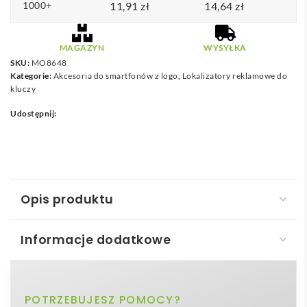
1000+
11,91
zł
14,64
zł
MAGAZYN
WYSYŁKA
SKU:
MO8648
Kategorie:
Akcesoria do smartfonów z logo
,
Lokalizatory reklamowe do
kluczy
Udostępnij:
Opis produktu
Informacje dodatkowe
Przywoływacz FINDER
Przywoływacz – FINDER
to niewielkie, lecz
biały, czarny
POTRZEBUJESZ POMOCY?
Kolor
niezwykle funkcjonalne urządzenie, które zadba o