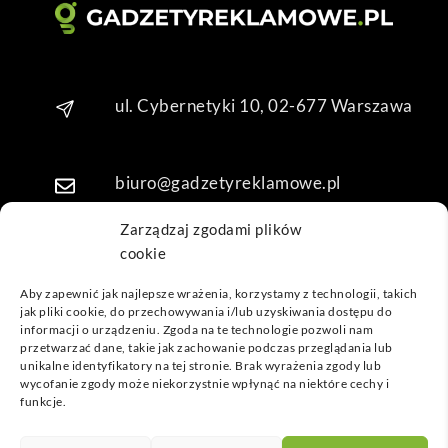
o. 
Dzię
kuję 
za 
ul. Cybernetyki 10, 02-677 Warszawa
obsł
ugę 
pani 
Mari
biuro@gadzetyreklamowe.pl
i T. 
Będę 
Zarządzaj zgodami plików
wrac
cookie
Telefon: +48 7 333 888 38
ać po 
Aby zapewnić jak najlepsze wrażenia, korzystamy z technologii, takich
kolej
jak pliki cookie, do przechowywania i/lub uzyskiwania dostępu do
Telefon: +48 7 333 888 48
ne 
informacji o urządzeniu. Zgoda na te technologie pozwoli nam
prod
przetwarzać dane, takie jak zachowanie podczas przeglądania lub
unikalne identyfikatory na tej stronie. Brak wyrażenia zgody lub
ukty
POPULARNE GADŻETY
wycofanie zgody może niekorzystnie wpłynąć na niektóre cechy i
funkcje.
NASZE LOKALIZACJE