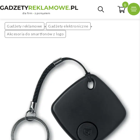
0
Gadżety reklamowe
Gadżety elektroniczne
»
»
Akcesoria do smartfonów z logo