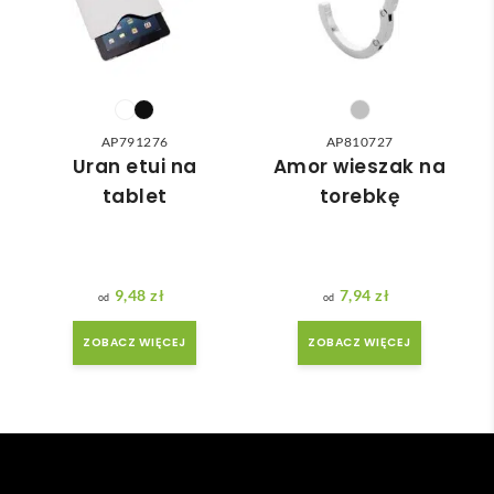
nią 
ówie
do 
nia 
nasz
moż
ych 
e nie 
potr
dotr
zeb. 
zeć ( 
AP791276
AP810727
Czas 
bo 
Uran etui na
Amor wieszak na
reali
bard
tablet
torebkę
zacji 
zo 
był 
późn
krót
o 
szy 
zam
9,48
zł
7,94
zł
niż 
ówił
ZOBACZ WIĘCEJ
ZOBACZ WIĘCEJ
zakł
am ) 
adan
ale 
y.
wszy
stko 
się 
udal