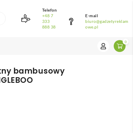
Telefon
+48 7
E-mail
333
biuro@gadzetyreklam
888 38
owe.pl
0
ątny bambusowy
NGLEBOO