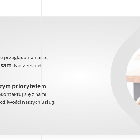
e przeglądania naszej
ś sam
. Nasz zespół
szym priorytetem
.
ontaktuj się z nami i
żliwości naszych usług.