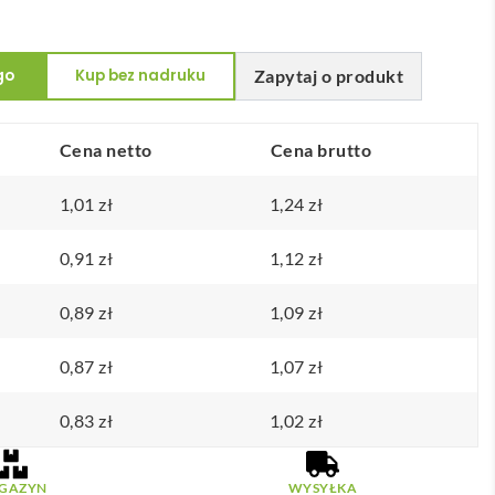
go
Kup bez nadruku
Zapytaj o produkt
Cena netto
Cena brutto
1,01
zł
1,24
zł
0,91
zł
1,12
zł
0,89
zł
1,09
zł
0,87
zł
1,07
zł
0,83
zł
1,02
zł
GAZYN
WYSYŁKA