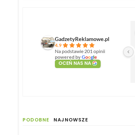
GadzetyReklamowe.pl
4.9
Na podstawie 201 opinii
powered by
G
o
o
g
l
e
OCEŃ NAS NA
PODOBNE
NAJNOWSZE