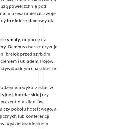
 dużą powierzchnię pod
temu możesz umieścić swoje
alny
brelok reklamowy
dla
trzymały
, odporny na
lny
. Bambus charakteryzuje
oni brelok przed szybkim
dcieniem i układem słojów,
 indywidualnym charakterze
wodzeniem wykorzystać w
cyjnej
,
hotelarskiej
czy
o prezent dla klientów
u czy pokoju hotelowego, a
icznych lub konferencji
wi będzie też idealnym