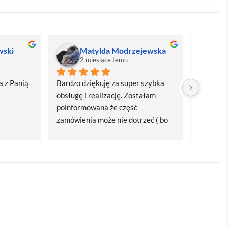
wski
Matylda Modrzejewska
M
2 miesiące temu
2
 z Panią 
Bardzo dziękuję za super szybka 
Bardzo d
obsługę i realizację. Zostałam 
realizacj
poinformowana że część 
dostawa
zamówienia może nie dotrzeć ( bo 
Polecam
bardzo późno zamówiłam ) ale 
wszystko się udalo. Dziękuję za 
obsługę pani Marii T. Będę wracać 
po kolejne produkty