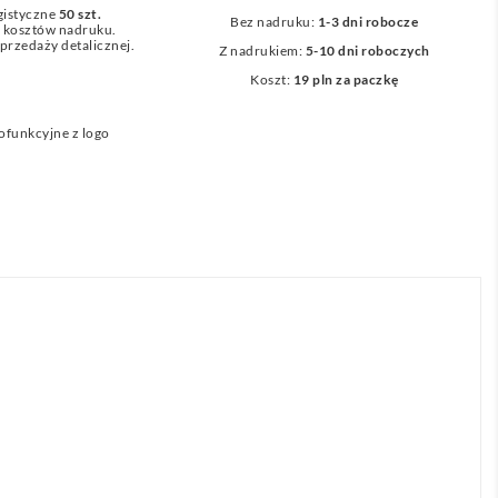
gistyczne
50 szt.
Bez nadruku:
1-3 dni robocze
z kosztów nadruku.
przedaży detalicznej.
Z nadrukiem:
5-10 dni roboczych
Koszt:
19 pln za paczkę
lofunkcyjne z logo