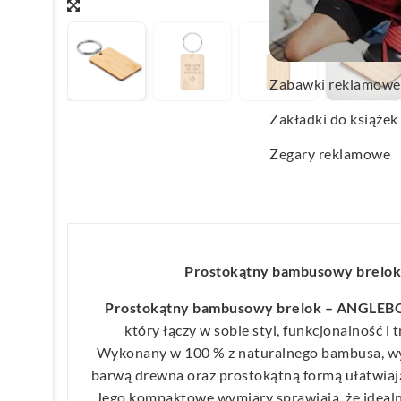
Wachlarze reklamo
Wagi kuchenne
Zabawki reklamowe
Zakładki do książek
Zegary reklamowe
Prostokątny bambusowy brel
Prostokątny bambusowy brelok – ANGLE
który łączy w sobie styl, funkcjonalność i 
Wykonany w 100 % z naturalnego bambusa, wyr
barwą drewna oraz prostokątną formą ułatwiaj
Jego kompaktowe wymiary sprawiają, że idealnie