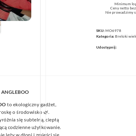
Minimum lo
we
Ceny netto be
Nie prowadzimy s
SKU:
MO6978
Kategoria:
Breloki wie
Udostępnij:
ok ANGLEBOO
BOO
to ekologiczny gadżet,
troskę o środowisko 🌿.
óżnia się subtelną, ciepłą
ącą codzienne użytkowanie.
 leży w dłoni i zmieści się