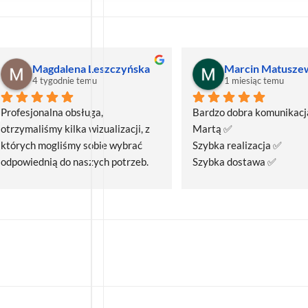
Magdalena Leszczyńska
Marcin Matusze
4 tygodnie temu
1 miesiąc temu
Profesjonalna obsługa, 
Bardzo dobra komunikacja
otrzymaliśmy kilka wizualizacji, z 
Martą ✅
których mogliśmy sobie wybrać 
Szybka realizacja ✅
odpowiednią do naszych potrzeb. 
Szybka dostawa ✅
Czas realizacji był krótszy niż 
zakładany.