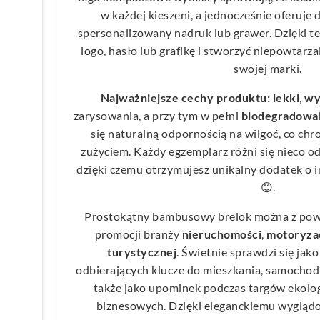
w każdej kieszeni, a jednocześnie oferuje
spersonalizowany nadruk lub grawer. Dzięki 
logo, hasło lub grafikę i stworzyć niepowtarz
swojej marki.
Najważniejsze cechy produktu:
lekki
,
wy
zarysowania, a przy tym w pełni
biodegradowa
się naturalną odpornością na wilgoć, co chr
zużyciem. Każdy egzemplarz różni się nieco o
dzięki czemu otrzymujesz unikalny dodatek o
😊.
Prostokątny bambusowy brelok można z po
promocji branży
nieruchomości
,
motoryza
turystycznej
. Świetnie sprawdzi się jak
odbierających klucze do mieszkania, samochod
także jako upominek podczas targów ekolog
biznesowych. Dzięki eleganckiemu wyglądo