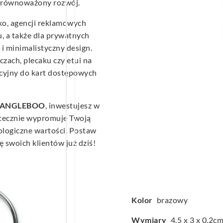
 zrównoważony rozwój.
ko, agencji reklamowych
, a także dla prywatnych
i minimalistyczny design.
czach, plecaku czy etui na
acyjny do kart dostępowych
 – ANGLEBOO
, inwestujesz w
utecznie wypromuje Twoją
ologiczne wartości. Postaw
ę swoich klientów już dziś!
Kolor
brazowy
Wymiary
4,5 x 3 x 0,2c