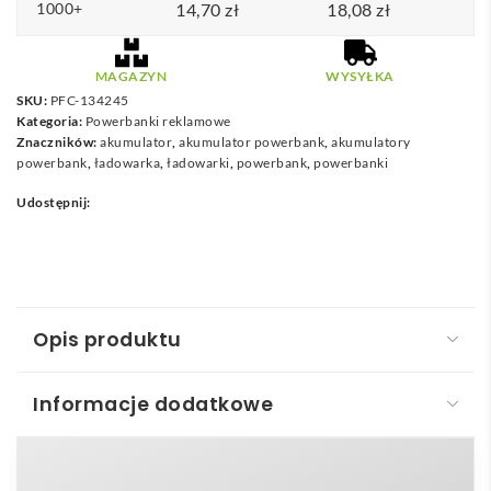
1000+
14,70
d
zł
18,08
zł
o
1
MAGAZYN
WYSYŁKA
8
SKU:
PFC-134245
Kategoria:
Powerbanki reklamowe
,
Znaczników:
akumulator
,
akumulator powerbank
,
akumulatory
8
powerbank
,
ładowarka
,
ładowarki
,
powerbank
,
powerbanki
7
Udostępnij:
z
ł
Opis produktu
Informacje dodatkowe
Powerbank 4000 mAh Pep
Powerbank 4000 mAh Pep
to nowoczesne i