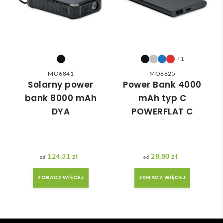
nią 
ówie
do 
nia 
nasz
moż
ych 
e nie 
potr
dotr
+1
zeb. 
zeć ( 
MO6841
MO6825
Czas 
bo 
Solarny power
Power Bank 4000
reali
bard
bank 8000 mAh
mAh typ C
zacji 
zo 
DYA
POWERFLAT C
był 
późn
krót
o 
szy 
zam
niż 
ówił
124,31
zł
28,80
zł
zakł
am ) 
adan
ale 
ZOBACZ WIĘCEJ
ZOBACZ WIĘCEJ
y.
wszy
stko 
się 