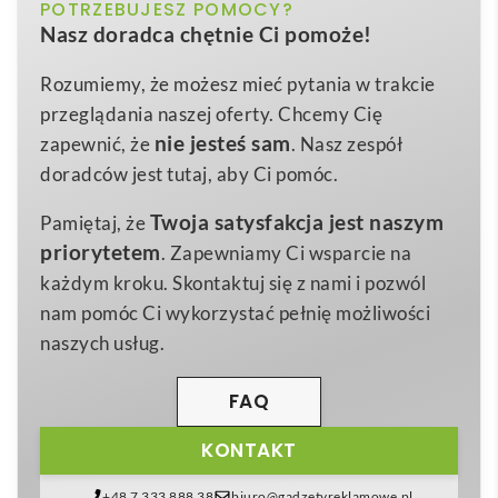
czarny, czerwony, niebieski, różowy, szary
POTRZEBUJESZ POMOCY?
Kolor
wyjątkowo smukłe źródło energii, które sprawdzi się
Nasz doradca chętnie Ci pomoże!
zawsze wtedy, gdy Twój smartfon, tablet czy
Aluminium
Materiał
słuchawki potrzebują dodatkowego zastrzyku mocy
Rozumiemy, że możesz mieć pytania w trakcie
10,9 x 0,9 x 6,8 cm
Wymiary
🔋. Elegancka,
aluminiowa obudowa
o niewielkiej
przeglądania naszej oferty. Chcemy Cię
122 g
grubości mieści
litowo-polimerowy akumulator
Waga
nie jesteś sam
zapewnić, że
. Nasz zespół
klasy A o pojemności 4000 mAh
, gwarantujący
doradców jest tutaj, aby Ci pomóc.
stabilne i bezpieczne ładowanie o parametrach 5 V/1
Twoja satysfakcja jest naszym
Pamiętaj, że
A. Wbudowana
kontrolka LED
informuje o stanie
priorytetem
. Zapewniamy Ci wsparcie na
naładowania, a dołączony kabel USB umożliwia
każdym kroku. Skontaktuj się z nami i pozwól
natychmiastowe korzystanie z urządzenia zaraz po
nam pomóc Ci wykorzystać pełnię możliwości
wyjęciu z pudełka.
naszych usług.
Ten praktyczny gadżet występuje w pięciu modnych
kolorach:
czarnym, niebieskim, czerwonym,
FAQ
różowym oraz szarym
, co ułatwia dopasowanie go do
KONTAKT
identyfikacji wizualnej każdej firmy. Duża, płaska
powierzchnia obudowy idealnie nadaje się do
+48 7 333 888 38
biuro@gadzetyreklamowe.pl