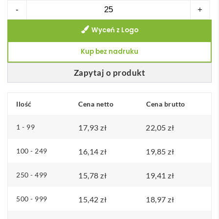
ilość
-
+
e
Powerbank
s
Wyceń z Logo
4000
c
mAh
Kup bez nadruku
e
Pep
n
Zapytaj o produkt
:
o
Ilość
Cena netto
d
Cena brutto
1
1 - 99
17,93
zł
22,05
zł
7
,
100 - 249
16,14
zł
19,85
zł
9
3
250 - 499
15,78
zł
19,41
zł
z
500 - 999
15,42
zł
18,97
zł
ł