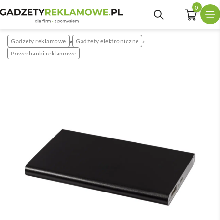
0
Gadżety reklamowe
Gadżety elektroniczne
»
»
Powerbanki reklamowe