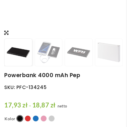
Powerbank 4000 mAh Pep
SKU:
PFC-134245
Z
17,93
zł
18,87
zł
–
netto
a
k
Kolor
r