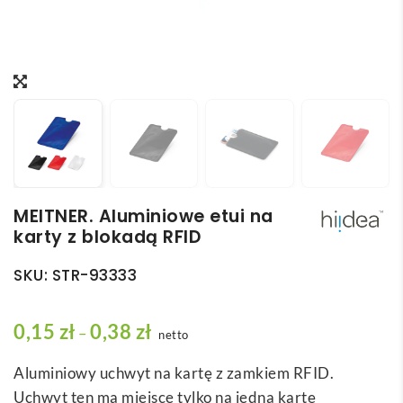
MEITNER. Aluminiowe etui na
karty z blokadą RFID
SKU:
STR-93333
Z
0,15
zł
0,38
zł
–
netto
a
Aluminiowy uchwyt na kartę z zamkiem RFID.
k
Uchwyt ten ma miejsce tylko na jedną kartę
r