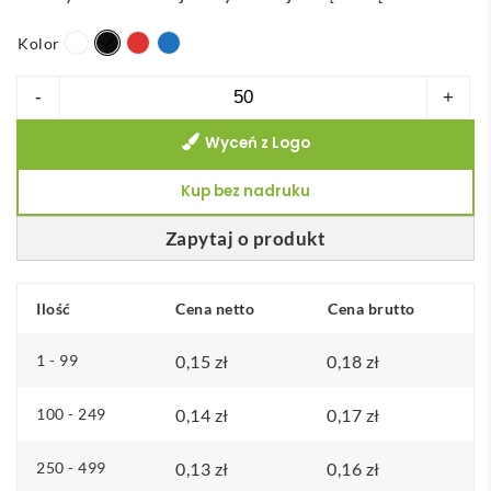
e
Kolor
s
c
ilość
-
+
e
MEITNER.
n
Wyceń z Logo
Aluminiowe
:
etui
Kup bez nadruku
o
na
d
karty
Zapytaj o produkt
0
z
,
blokadą
Ilość
Cena netto
Cena brutto
1
RFID
5
1 - 99
0,15
zł
0,18
zł
z
100 - 249
0,14
zł
0,17
zł
ł
250 - 499
0,13
d
zł
0,16
zł