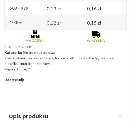
o
500 - 999
0,13
zł
0,16
zł
0
,
1000+
0,12
zł
0,15
zł
3
8
MAGAZYN
WYSYŁKA
SKU:
STR-93333
z
Kategoria:
Portfele reklamowe
ł
Znaczników:
bezpieczeństwa
,
blokada
,
etui
,
Karta
,
karty
,
naklejka
,
okładka
,
smartfon
,
telefony
Marka:
hi!dea™
Udostępnij:
Opis produktu