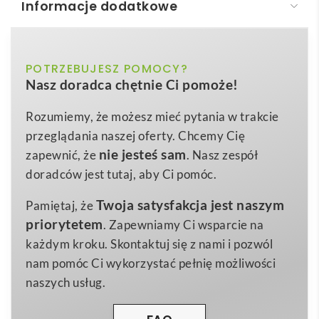
Informacje dodatkowe
MEITNER. Aluminiowe etui na karty z blokadą RFID
MEITNER. Etui na karty z systemem RFID
to
biały, czarny, czerwony, niebieski
POTRZEBUJESZ POMOCY?
Kolor
niewielki, a zarazem niezwykle solidny gadżet, który
Nasz doradca chętnie Ci pomoże!
stawia bezpieczeństwo danych na pierwszym miejscu.
92 x 63 mm
Wymiary
Wykonane z premium
aluminium
, chroni Twoją kartę
Rozumiemy, że możesz mieć pytania w trakcie
2 g
Waga
płatniczą lub identyfikator firmowy przed
przeglądania naszej oferty. Chcemy Cię
Aluminium
nieautoryzowanym odczytem i skimmingiem. Dzięki
Materiał
nie jesteś sam
zapewnić, że
. Nasz zespół
zastosowaniu technologii
RFID-block
zapobiega
doradców jest tutaj, aby Ci pomóc.
kradzieży środków oraz danych osobowych, co czyni
Twoja satysfakcja jest naszym
Pamiętaj, że
go idealnym rozwiązaniem dla osób aktywnie
priorytetem
. Zapewniamy Ci wsparcie na
korzystających z płatności zbliżeniowych. 📶
każdym kroku. Skontaktuj się z nami i pozwól
Kompaktowy
rozmiar 92 × 63 mm
sprawia, że
nam pomóc Ci wykorzystać pełnię możliwości
MEITNER. Etui na karty z systemem RFID
mieści się
naszych usług.
w każdej kieszeni, portfelu, saszetce czy wewnętrznej
przegródce torby. Jednocześnie oferuje
dedykowane