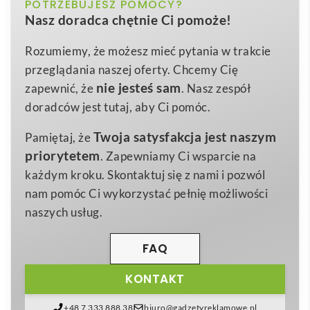
czarny
POTRZEBUJESZ POMOCY?
Kolor
Podkładka okrągła Brite-Mat® z recyklingowanego
Nasz doradca chętnie Ci pomoże!
materiału
to więcej niż zwykła podkładka pod kubek
Papier laminowany, Recycled Plastic,
Materiał
– to świadoma deklaracja proekologiczna i skuteczne
Tyre material
Rozumiemy, że możesz mieć pytania w trakcie
narzędzie marketingowe w jednym. Wykonana z
przeglądania naszej oferty. Chcemy Cię
0,2 x Ø 9,5 cm
Wymiary
połączenia przetworzonych opon, tworzyw
nie jesteś sam
zapewnić, że
. Nasz zespół
15 g
sztucznych oraz papieru, zachwyca wyjątkową
Waga
doradców jest tutaj, aby Ci pomóc.
trwałością i nowoczesnym designem, jednocześnie
Twoja satysfakcja jest naszym
Pamiętaj, że
redukując ilość odpadów trafiających na wysypiska.
priorytetem
. Zapewniamy Ci wsparcie na
Jej
antypoślizgowa struktura
zapobiega
każdym kroku. Skontaktuj się z nami i pozwól
przemieszczaniu się szklanek czy filiżanek, a
odporna
nam pomóc Ci wykorzystać pełnię możliwości
na zarysowania powierzchnia
gwarantuje
naszych usług.
estetyczny wygląd nawet przy intensywnym
użytkowaniu. 😊
FAQ
Dzięki płaskiej, gładkiej powierzchni
podkładka
KONTAKT
okrągła Brite-Mat® z recyklingowanego materiału
stanowi idealne miejsce do nadruku Twojego logo lub
+48 7 333 888 38
biuro@gadzetyreklamowe.pl