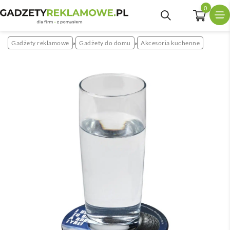
0
Gadżety reklamowe
Gadżety do domu
Akcesoria kuchenne
»
»