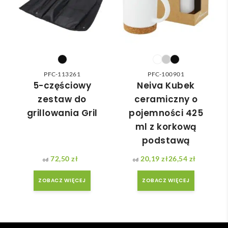
nią 
ówie
do 
nia 
nasz
moż
ych 
e nie 
potr
dotr
zeb. 
zeć ( 
PFC-113261
PFC-100901
Czas 
bo 
5-częściowy
Neiva Kubek
reali
bard
zestaw do
ceramiczny o
zacji 
zo 
grillowania Gril
pojemności 425
był 
późn
ml z korkową
krót
o 
podstawą
szy 
zam
niż 
ówił
72,50
zł
20,19
zł
26,54
zł
Zakres cen: od 20,19 zł do 26,54 zł
zakł
am ) 
adan
ale 
ZOBACZ WIĘCEJ
ZOBACZ WIĘCEJ
y.
wszy
stko 
się 