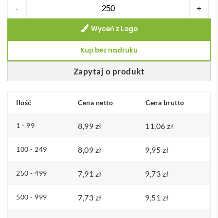
ilość
-
+
Podkładka
Wyceń z Logo
okrągła
Brite-
Kup bez nadruku
Mat®
z
Zapytaj o produkt
recyklingowanego
materiału
Ilość
Cena netto
Cena brutto
1 - 99
8,99
zł
11,06
zł
100 - 249
8,09
zł
9,95
zł
250 - 499
7,91
zł
9,73
zł
500 - 999
7,73
zł
9,51
zł