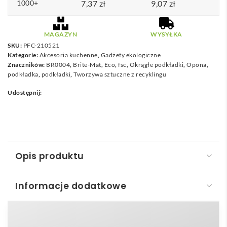
1000+
7,37
zł
9,07
zł
MAGAZYN
WYSYŁKA
SKU:
PFC-210521
Kategorie:
Akcesoria kuchenne
,
Gadżety ekologiczne
Znaczników:
BR0004
,
Brite-Mat
,
Eco
,
fsc
,
Okrągłe podkładki
,
Opona
,
podkładka
,
podkładki
,
Tworzywa sztuczne z recyklingu
Udostępnij:
Opis produktu
Informacje dodatkowe
Podkładka okrągła Brite-Mat® z recyklingowanego
materiału