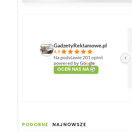
GadzetyReklamowe.pl
4.9
Na podstawie 201 opinii
powered by
G
o
o
g
l
e
OCEŃ NAS NA
PODOBNE
NAJNOWSZE