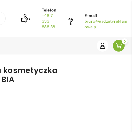
Telefon
+48 7
E-mail
333
biuro@gadzetyreklam
888 38
owe.pl
0
a kosmetyczka
 BIA