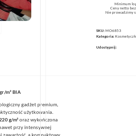
Minimum lo
we
Ceny netto be
Nie prowadzimy s
SKU:
MO6853
Kategoria:
Kosmetyczk
Udostępnij:
gr/m² BIA
ologiczny gadżet premium,
aktyczność użytkowania.
220 g/m²
oraz wykończona
nawet przy intensywnej
ni zawartość, a kompaktowy