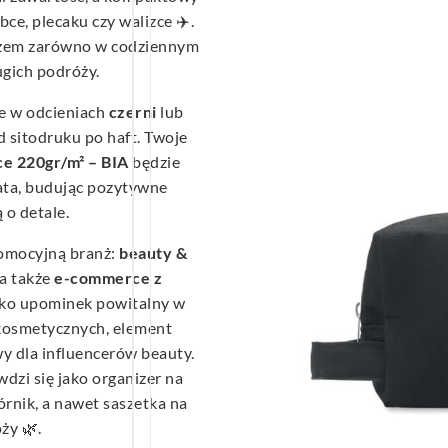
bce, plecaku czy walizce ✈️.
yszem zarówno w codziennym
ugich podróży.
e w odcieniach
czerni
lub
d sitodruku po haft. Twoje
e 220gr/m² – BIA
będzie
ata, budując pozytywne
 o detale.
romocyjną branż:
beauty &
 a także
e-commerce z
ako upominek powitalny w
kosmetycznych, element
y dla influencerów beauty.
wdzi się jako organizer na
órnik, a nawet saszetka na
ży 🌿.