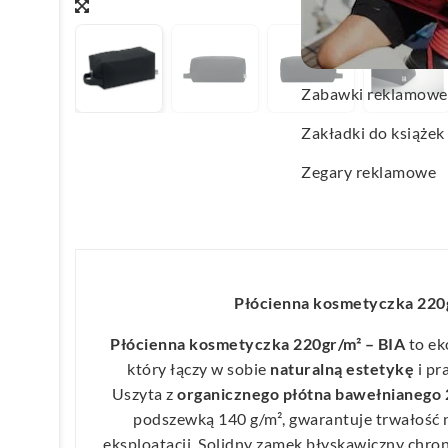
Wachlarze reklamo
Wagi kuchenne
Zabawki reklamowe
Zakładki do książek
Zegary reklamowe
Płócienna kosmetyczka 220
Płócienna kosmetyczka 220gr/m² – BIA
to ek
który łączy w sobie
naturalną estetykę
i pr
Uszyta z
organicznego płótna bawełnianego 
podszewką 140 g/m², gwarantuje trwałość 
eksploatacji. Solidny zamek błyskawiczny chro