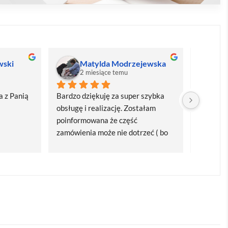
wski
Matylda Modrzejewska
M
2 miesiące temu
2
 z Panią 
Bardzo dziękuję za super szybka 
Bardzo d
obsługę i realizację. Zostałam 
realizacj
poinformowana że część 
dostawa
zamówienia może nie dotrzeć ( bo 
Polecam
bardzo późno zamówiłam ) ale 
wszystko się udalo. Dziękuję za 
obsługę pani Marii T. Będę wracać 
po kolejne produkty