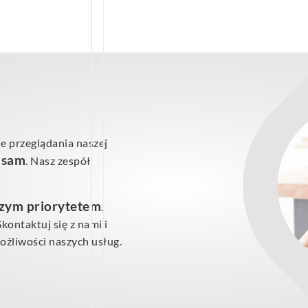
e przeglądania naszej
ś sam
. Nasz zespół
szym priorytetem
.
ontaktuj się z nami i
żliwości naszych usług.