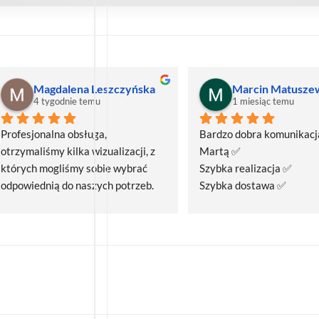
Magdalena Leszczyńska
Marcin Matusze
4 tygodnie temu
1 miesiąc temu
Profesjonalna obsługa, 
Bardzo dobra komunikacja
otrzymaliśmy kilka wizualizacji, z 
Martą ✅
których mogliśmy sobie wybrać 
Szybka realizacja ✅
odpowiednią do naszych potrzeb. 
Szybka dostawa ✅
Czas realizacji był krótszy niż 
zakładany.