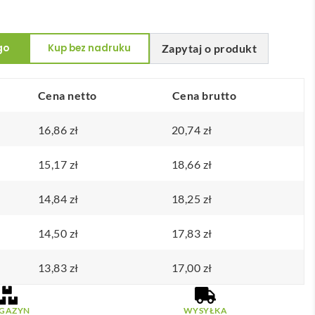
go
Kup bez nadruku
Zapytaj o produkt
Cena netto
Cena brutto
16,86
zł
20,74
zł
15,17
zł
18,66
zł
14,84
zł
18,25
zł
14,50
zł
17,83
zł
13,83
zł
17,00
zł
GAZYN
WYSYŁKA