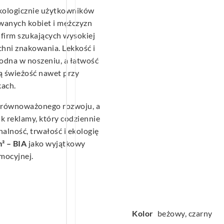
ekologicznie użytkowników
owanych kobiet i mężczyzn
 firm szukających wysokiej
hni znakowania. Lekkość i
odna w noszeniu, a łatwość
ą świeżość nawet przy
ach.
 zrównoważonego rozwoju, a
k reklamy, który codziennie
alność, trwałość i ekologię
² – BIA
jako wyjątkowy
mocyjnej.
Kolor
beżowy, czarny