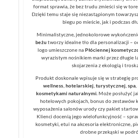
format sprawia, że bez trudu zmieści się w tore
Dzięki temu staje się niezastąpionym towarz
biegu po mieście, jak i podczas dł
Minimalistyczne, jednokolorowe wykończeni
beżu
tworzy idealne tło dla personalizacji – o
logo umieszczone na
Płóciennej kosmetyczc
wyrazistym nośnikiem marki przez długie l
skojarzenia z ekologią i troską
Produkt doskonale wpisuje się w strategię p
wellness
,
hotelarskiej
,
turystycznej
,
spa
,
kosmetykami naturalnymi
. Może posłużyć j
hotelowych pokojach, bonus do zestawów 
wyposażenia salonów urody czy pakiet startow
Klienci docenią jego wielofunkcyjność – spra
kosmetyki, etui na akcesoria elektroniczne, pi
drobne przekąski w podró