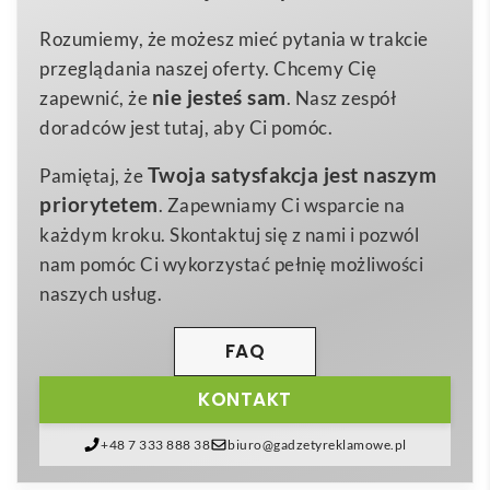
22.5x15x58cm
Wymiary
tkanego płótna
340 gr/m² Canvas
, gwarantuje
Rozumiemy, że możesz mieć pytania w trakcie
0,418 kg
Waga
wyjątkową trwałość, a jednocześnie lekkość, dzięki
przeglądania naszej oferty. Chcemy Cię
canvas
której codzienne noszenie staje się przyjemnością.
Materiał
nie jesteś sam
zapewnić, że
. Nasz zespół
Zwijane zamknięcie typu
rolltop
pozwala regulować
doradców jest tutaj, aby Ci pomóc.
pojemność, chroniąc zawartość przed deszczem i
Twoja satysfakcja jest naszym
Pamiętaj, że
kurzem, a ukryty zamek błyskawiczny utrudnia
priorytetem
. Zapewniamy Ci wsparcie na
dostęp niepowołanym osobom 😊.
każdym kroku. Skontaktuj się z nami i pozwól
Wnętrze plecaka wyściełane jest podszewką
RPET
nam pomóc Ci wykorzystać pełnię możliwości
210D
pozyskaną z recyklingu butelek PET, co realnie
naszych usług.
obniża ślad węglowy produktu. Komfort noszenia
podnoszą
ergonomicznie wyściełane plecy
oraz
FAQ
regulowane, szerokie szelki, równomiernie
KONTAKT
rozkładające ciężar. Całość wzmacnia odporny na
rozdarcia materiał, a wodoodporne kieszenie
+48 7 333 888 38
biuro@gadzetyreklamowe.pl
pozwalają bezpiecznie przenosić laptop, dokumenty i