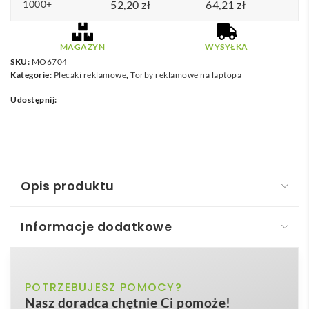
1000+
52,20
zł
64,21
zł
MAGAZYN
WYSYŁKA
SKU:
MO6704
Kategorie:
Plecaki reklamowe
,
Torby reklamowe na laptopa
Udostępnij:
Opis produktu
Informacje dodatkowe
Plecak płócienny 340 gr/m2 ZURICH ROLL
Plecak płócienny 340 gr/m2 – ZURICH ROLL
to
czarny
POTRZEBUJESZ POMOCY?
Kolor
nowoczesne połączenie urbanistycznego stylu z
Nasz doradca chętnie Ci pomoże!
ekologiczną odpowiedzialnością. Wykonany z gęsto