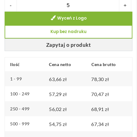
ilość
-
+
Plecak
Wyceń z Logo
płócienny
340
Kup bez nadruku
gr/m2
ZURICH
Zapytaj o produkt
ROLL
Ilość
Cena netto
Cena brutto
1 - 99
63,66
zł
78,30
zł
100 - 249
57,29
zł
70,47
zł
250 - 499
56,02
zł
68,91
zł
500 - 999
54,75
zł
67,34
zł