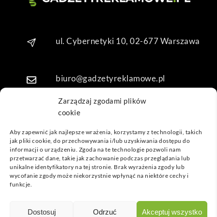
Dzię
kuję 
za 
ul. Cybernetyki 10, 02-677 Warszawa
obsł
ugę 
pani 
Mari
biuro@gadzetyreklamowe.pl
i T. 
Będę 
Zarządzaj zgodami plików
wrac
cookie
Telefon: +48 7 333 888 38
ać po 
Aby zapewnić jak najlepsze wrażenia, korzystamy z technologii, takich
kolej
jak pliki cookie, do przechowywania i/lub uzyskiwania dostępu do
Telefon: +48 7 333 888 48
ne 
informacji o urządzeniu. Zgoda na te technologie pozwoli nam
prod
przetwarzać dane, takie jak zachowanie podczas przeglądania lub
unikalne identyfikatory na tej stronie. Brak wyrażenia zgody lub
ukty
POPULARNE GADŻETY
wycofanie zgody może niekorzystnie wpłynąć na niektóre cechy i
funkcje.
NASZE LOKALIZACJE
GADŻETYREKLAMOWE.PL
Dostosuj
Odrzuć
Akceptuj wszystko