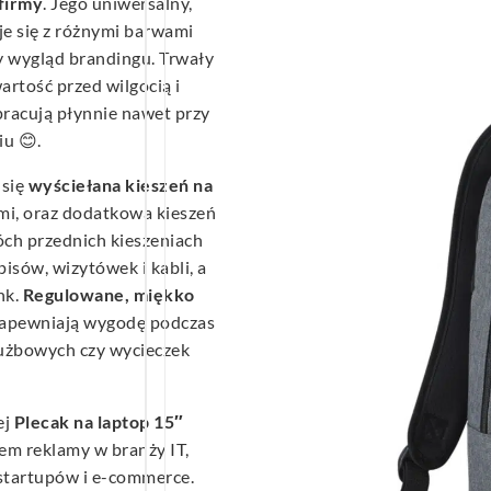
firmy
. Jego uniwersalny,
e się z różnymi barwami
y wygląd brandingu. Trwały
artość przed wilgocią i
pracują płynnie nawet przy
u 😊.
 się
wyściełana kieszeń na
ami, oraz dodatkowa kieszeń
óch przednich kieszeniach
sów, wizytówek i kabli, a
nk.
Regulowane, miękko
apewniają wygodę podczas
łużbowych czy wycieczek
ej
Plecak na laptop 15″
iem reklamy w branży IT,
 startupów i e-commerce.