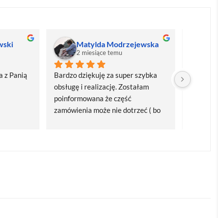
wski
Matylda Modrzejewska
M
2 miesiące temu
2
 z Panią 
Bardzo dziękuję za super szybka 
Bardzo d
obsługę i realizację. Zostałam 
realizacj
poinformowana że część 
dostawa
zamówienia może nie dotrzeć ( bo 
Polecam
bardzo późno zamówiłam ) ale 
wszystko się udalo. Dziękuję za 
obsługę pani Marii T. Będę wracać 
po kolejne produkty