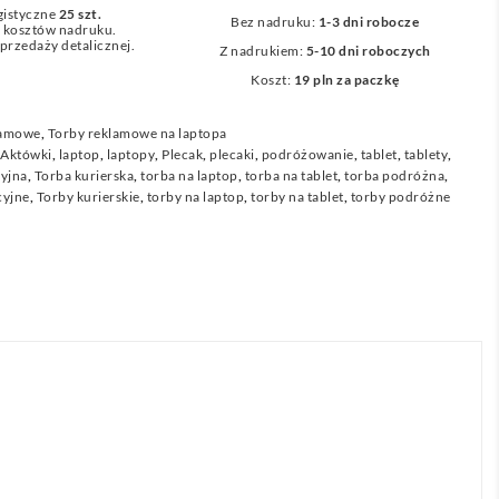
gistyczne
25 szt.
Bez nadruku:
1-3 dni robocze
z kosztów nadruku.
przedaży detalicznej.
Z nadrukiem:
5-10 dni roboczych
Koszt:
19 pln za paczkę
lamowe
,
Torby reklamowe na laptopa
,
Aktówki
,
laptop
,
laptopy
,
Plecak
,
plecaki
,
podróżowanie
,
tablet
,
tablety
,
cyjna
,
Torba kurierska
,
torba na laptop
,
torba na tablet
,
torba podróżna
,
cyjne
,
Torby kurierskie
,
torby na laptop
,
torby na tablet
,
torby podróżne