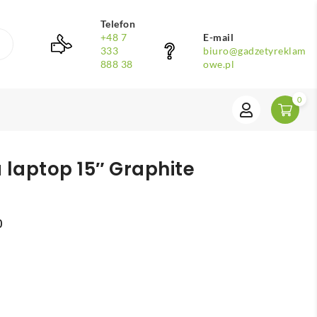
Telefon
+48 7
E-mail
333
biuro@gadzetyreklam
888 38
owe.pl
0
 laptop 15″ Graphite
0