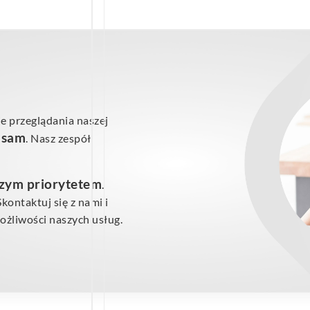
e przeglądania naszej
ś sam
. Nasz zespół
szym priorytetem
.
ontaktuj się z nami i
żliwości naszych usług.