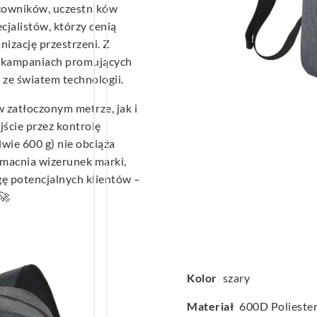
acowników, uczestników
cjalistów, którzy cenią
nizację przestrzeni. Z
 kampaniach promujących
 ze światem technologii.
 zatłoczonym metrze, jak i
jście przez kontrolę
dwie 600 g) nie obciąża
zmacnia wizerunek marki,
ę potencjalnych klientów –
🚀
Kolor
szary
Materiał
600D Polieste