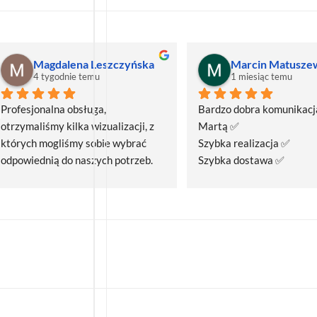
Magdalena Leszczyńska
Marcin Matusze
4 tygodnie temu
1 miesiąc temu
Profesjonalna obsługa, 
Bardzo dobra komunikacja
otrzymaliśmy kilka wizualizacji, z 
Martą ✅
których mogliśmy sobie wybrać 
Szybka realizacja ✅
odpowiednią do naszych potrzeb. 
Szybka dostawa ✅
Czas realizacji był krótszy niż 
zakładany.