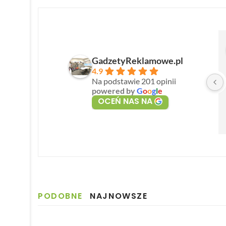
GadzetyReklamowe.pl
4.9
Na podstawie 201 opinii
powered by
G
o
o
g
l
e
OCEŃ NAS NA
PODOBNE
NAJNOWSZE