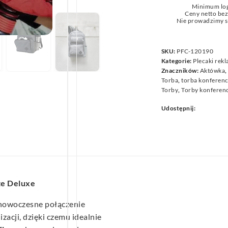
Minimum lo
we
Ceny netto be
Nie prowadzimy s
SKU:
PFC-120190
Kategorie:
Plecaki rek
Znaczników:
Aktówka
Torba
,
torba konferen
Torby
,
Torby konferen
Udostępnij:
te Deluxe
nowoczesne połączenie
izacji, dzięki czemu idealnie