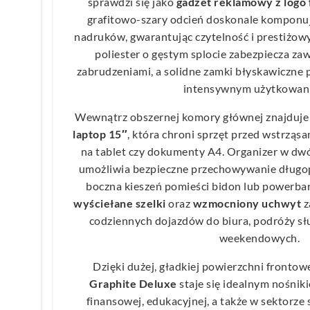
sprawdzi się jako
gadżet reklamowy z logo 
grafitowo-szary odcień doskonale komponuj
nadruków, gwarantując czytelność i prestiżow
poliester o gęstym splocie zabezpiecza zaw
zabrudzeniami, a solidne zamki błyskawiczne 
intensywnym użytkowani
Wewnątrz obszernej komory głównej znajduje
laptop 15″
, która chroni sprzęt przed wstrząs
na tablet czy dokumenty A4. Organizer w dw
umożliwia bezpieczne przechowywanie długopi
boczna kieszeń pomieści bidon lub powerba
wyściełane szelki
oraz
wzmocniony uchwyt
z
codziennych dojazdów do biura, podróży s
weekendowych.
Dzięki dużej, gładkiej powierzchni frontow
Graphite Deluxe
staje się idealnym nośnik
finansowej, edukacyjnej, a także w sektorze