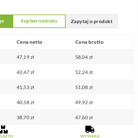
go
Kup bez nadruku
Zapytaj o produkt
Cena netto
Cena brutto
47,19
zł
58,04
zł
42,47
zł
52,24
zł
41,53
zł
51,08
zł
40,58
zł
49,92
zł
38,70
zł
47,60
zł
GAZYN
WYSYŁKA