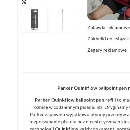
Wachlarze reklamo
Wagi kuchenne
Zabawki reklamowe
Zakładki do książek
Zegary reklamowe
Parker Quinkflow ballpoint pen re
Parker Quinkflow ballpoint pen refill
to mał
różnicę w codziennym pisaniu ✍️. Oryginaln
Parker zapewnia wyjątkowo płynny przepływ a
rozpoczynanie pisania bez nieestetycznych kl
technologii
Quinkflow
każdy dokument, notatka