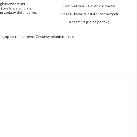
gistyczne
5 szt.
Bez nadruku:
1-3 dni robocze
z kosztów nadruku.
przedaży detalicznej.
Z nadrukiem:
5-10 dni roboczych
Koszt:
19 pln za paczkę
ługopisy reklamowe
,
Zestawy piśmiennicze