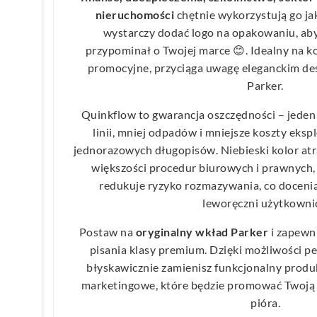
nieruchomości
chętnie wykorzystują go j
wystarczy dodać logo na opakowaniu, aby
przypominał o Twojej marce 😊. Idealny na kon
promocyjne, przyciąga uwagę eleganckim de
Parker.
Quinkflow to gwarancja oszczędności – jeden
linii, mniej odpadów i mniejsze koszty eksp
jednorazowych długopisów. Niebieski kolor a
większości procedur biurowych i prawnych, 
redukuje ryzyko rozmazywania, co docenią
leworęczni użytkowni
Postaw na
oryginalny wkład Parker
i zapewn
pisania klasy premium. Dzięki możliwości p
błyskawicznie zamienisz funkcjonalny produ
marketingowe, które będzie promować Twoją
pióra.