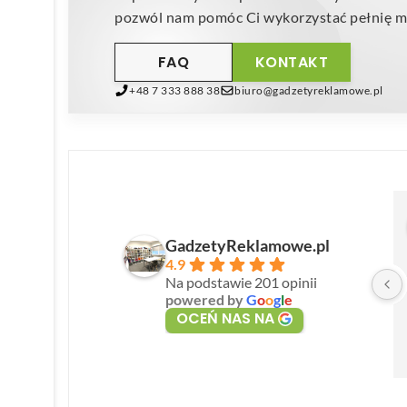
pozwól nam pomóc Ci wykorzystać pełnię mo
FAQ
KONTAKT
+48 7 333 888 38
biuro@gadzetyreklamowe.pl
GadzetyReklamowe.pl
4.9
Na podstawie 201 opinii
powered by
G
o
o
g
l
e
OCEŃ NAS NA