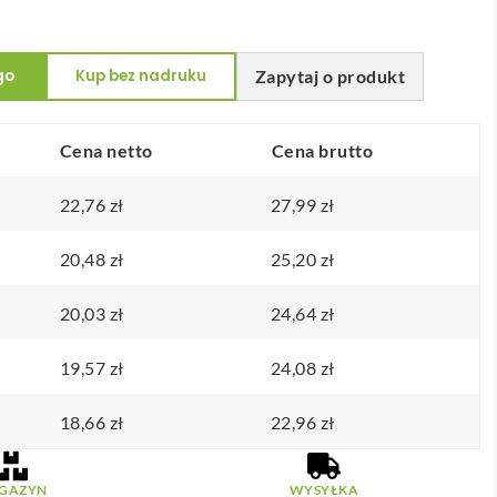
go
Kup bez nadruku
Zapytaj o produkt
Cena netto
Cena brutto
22,76
zł
27,99
zł
20,48
zł
25,20
zł
20,03
zł
24,64
zł
19,57
zł
24,08
zł
18,66
zł
22,96
zł
GAZYN
WYSYŁKA