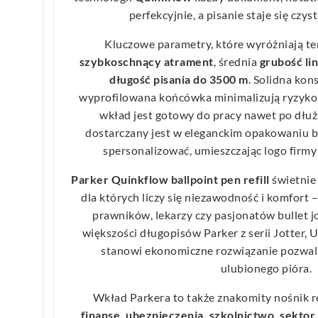
perfekcyjnie, a pisanie staje się czy
Kluczowe parametry, które wyróżniają te
szybkoschnący atrament
, średnia
grubość lin
długość pisania do 3500 m
. Solidna kon
wyprofilowana końcówka minimalizują ryzyko z
wkład jest gotowy do pracy nawet po dłuż
dostarczany jest w eleganckim opakowaniu bl
spersonalizować, umieszczając logo firmy
Parker Quinkflow ballpoint pen refill
świetnie 
dla których liczy się niezawodność i komfort
prawników, lekarzy czy pasjonatów bullet j
większości długopisów Parker z serii Jotter, 
stanowi ekonomiczne rozwiązanie pozwala
ulubionego pióra.
Wkład Parkera to także znakomity nośnik re
finanse, ubezpieczenia, szkolnictwo, sekto