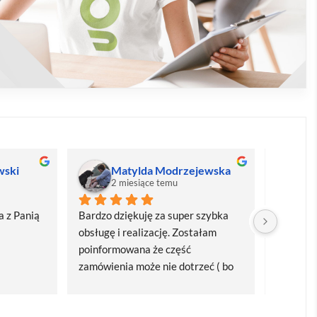
wski
Matylda Modrzejewska
M
2 miesiące temu
2
 z Panią 
Bardzo dziękuję za super szybka 
Bardzo d
obsługę i realizację. Zostałam 
realizacj
poinformowana że część 
dostawa
zamówienia może nie dotrzeć ( bo 
Polecam
bardzo późno zamówiłam ) ale 
wszystko się udalo. Dziękuję za 
obsługę pani Marii T. Będę wracać 