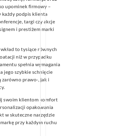
ako upominek firmowy –
 każdy podpis klienta
ferencje, targi czy akcje
signem i prestiżem marki
 wkład to tysiące równych
loatacji niż w przypadku
tramentu spełnia wymagania
a jego szybkie schnięcie
 zarówno prawo-, jak i
cy.
ij swoim klientom komfort
ersonalizacji opakowania
kt w skuteczne narzędzie
 markę przy każdym ruchu