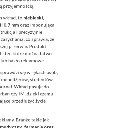
stą przyjemnością.
n wkład, to
niebieski,
ii 0,7 mm
oraz imponująca
strukcja i precyzyjnie
asychania, co sprawia, że
szej przerwie. Produkt
ister, które można łatwo
 lub hasło reklamowe.
sprawdzi się w rękach osób,
 – menedżerów, studentów,
ournal. Wkład pasuje do
Urban czy IM, dzięki czemu
jące przedłużyć życie
klamy. Branże takie jak
r medyczny, farmacja oraz