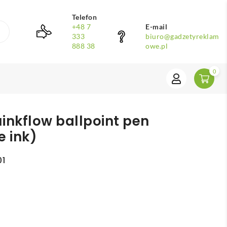
Telefon
+48 7
E-mail
333
biuro@gadzetyreklam
888 38
owe.pl
0
inkflow ballpoint pen
ue ink)
01