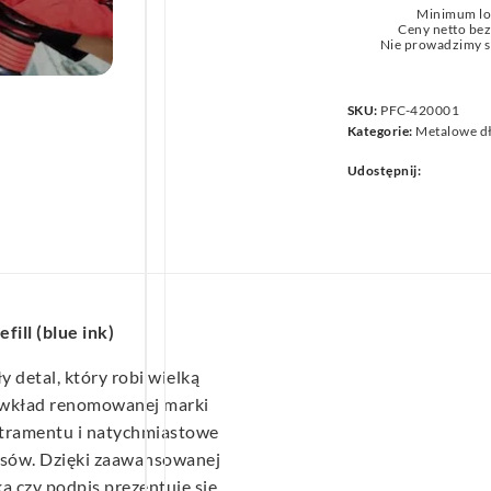
Minimum lo
we
Ceny netto be
Nie prowadzimy s
SKU:
PFC-420001
Kategorie:
Metalowe d
Udostępnij:
fill (blue ink)
y detal, który robi wielką
y wkład renomowanej marki
tramentu i natychmiastowe
eksów. Dzięki zaawansowanej
 czy podpis prezentuje się