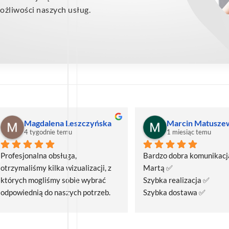
żliwości naszych usług.
Magdalena Leszczyńska
Marcin Matusze
4 tygodnie temu
1 miesiąc temu
Profesjonalna obsługa, 
Bardzo dobra komunikacja
otrzymaliśmy kilka wizualizacji, z 
Martą ✅
których mogliśmy sobie wybrać 
Szybka realizacja ✅
odpowiednią do naszych potrzeb. 
Szybka dostawa ✅
Czas realizacji był krótszy niż 
zakładany.