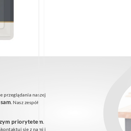
e przeglądania naszej
ś sam
. Nasz zespół
szym priorytetem
.
ontaktuj się z nami i