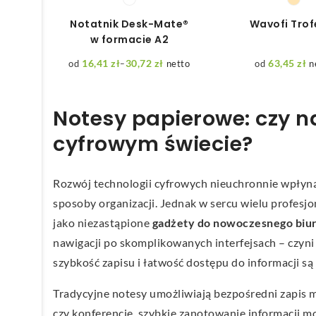
Notatnik Desk-Mate®
Wavofi Tro
w formacie A2
16,41
zł
30,72
zł
63,45
zł
–
netto
n
Zakres
cen:
od
16,41 zł
Notesy papierowe: czy n
do
30,72 zł
cyfrowym świecie?
Rozwój technologii cyfrowych nieuchronnie wpłyną
sposoby organizacji. Jednak w sercu wielu profesjo
jako niezastąpione
gadżety do nowoczesnego biu
nawigacji po skomplikowanych interfejsach – czyni 
szybkość zapisu i łatwość dostępu do informacji są
Tradycyjne notesy umożliwiają bezpośredni zapis m
czy konferencje, szybkie zanotowanie informacji mo