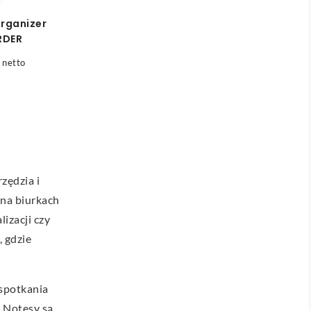
organizer
RDER
netto
zędzia i
na biurkach
izacji czy
, gdzie
 spotkania
. Notesy są