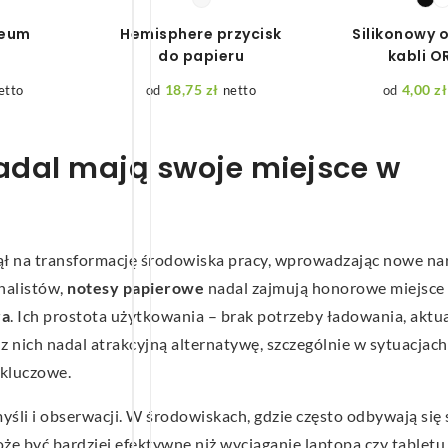
feum
Hemisphere przycisk
Silikonowy 
do papieru
kabli O
18,75
zł
4,00
zł
etto
netto
adal mają swoje miejsce w
ł na transformację środowiska pracy, wprowadzając nowe nar
nalistów,
notesy papierowe
nadal zajmują honorowe miejsce 
ra
. Ich prostota użytkowania – brak potrzeby ładowania, aktual
z nich nadal atrakcyjną alternatywę, szczególnie w sytuacjach
 kluczowe.
yśli i obserwacji. W środowiskach, gdzie często odbywają się
że być bardziej efektywne niż wyciąganie laptopa czy tabletu