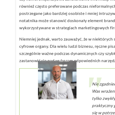
również często preferowane podczas nieformalnych 
postrzegane jako bardziej osobiste i mniej intruzy
notatnika może stanowić doskonały element brandi
wykorzystywane w strategiach marketingowych firm,
Niemniej jednak, warto zauważyć, że w niektórych s
cyfrowe organy. Dla wielu ludzi biznesu, ręczne pi
szczególnie ważne podczas dynamicznych czy szybko
zastanowić się nad wyborem odpowiednich narzędzi z
Nie zgadniec
Was wrażenie
tylko zwykły
praktyczny g
się w potrz