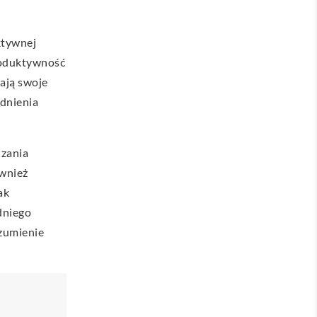
ktywnej
produktywność
mają swoje
dnienia
dzania
ównież
jak
dniego
ozumienie