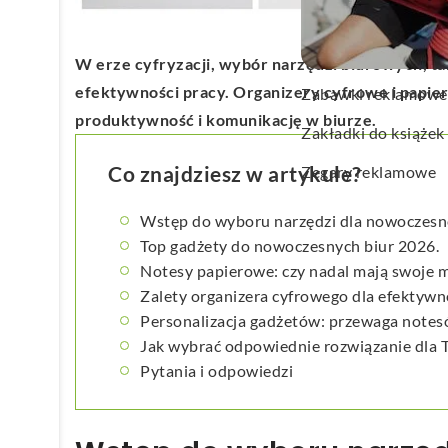
Wachlarze reklamo
Wagi kuchenne
W erze cyfryzacji, wybór narzędzi biurowych, ta
efektywności pracy. Organizery cyfrowe i papie
Zabawki reklamowe
produktywność i komunikację w biurze.
Zakładki do książek
Co znajdziesz w artykule?
Zegary reklamowe
Wstęp do wyboru narzędzi dla nowoczesn
Top gadżety do nowoczesnych biur 2026.
Notesy papierowe: czy nadal mają swoje m
Zalety organizera cyfrowego dla efektyw
Personalizacja gadżetów: przewaga notes
Jak wybrać odpowiednie rozwiązanie dla 
Pytania i odpowiedzi