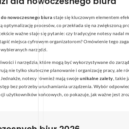
zi dla nowoczesnego biura
 do nowoczesnego biura
staje się kluczowym elementem efe
ją optymalizację procesów, co przekłada się na zwiększoną 
ekście ważne staje się pytanie: czy tradycyjne notesy nadal 
stąpić miejsca cyfrowym organizatorom? Omówienie tego zaga
wybieranych narzędzi.
iwości i narzędzia, które mogą być wykorzystywane do zarzą
ją nie tylko skuteczne planowanie i organizację pracy, ale r
. Jednakże, notesy również mają swoje
unikalne zalety
, takie 
ostęp bez potrzeby uruchamiania urządzenia. Wybór odpowie
rencji użytkowników końcowych, co pokazuje, jak ważne jest zr