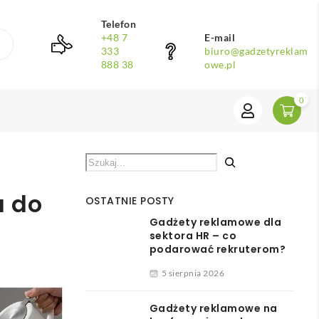
Telefon
+48 7
E-mail
333
biuro@gadzetyreklam
888 38
owe.pl
0
a do
OSTATNIE POSTY
Gadżety reklamowe dla
sektora HR – co
podarować rekruterom?
5 sierpnia 2026
Gadżety reklamowe na