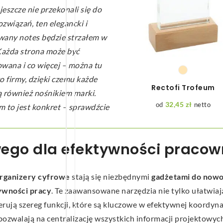
 jeszcze nie przekonali się do
związań, ten elegancki i
wany notes będzie strzałem w
 Każda strona może być
owana i co więcej – można tu
o firmy, dzięki czemu każde
Rectofi Trofeum
ą również nośnikiem marki.
32,45
zł
netto
to jest konkret – sprawdźcie
wego dla efektywności praco
rganizery cyfrowe
stają się niezbędnymi
gadżetami do now
ywności pracy
. Te zaawansowane narzędzia nie tylko ułatwiaj
rują szereg funkcji, które są kluczowe w efektywnej koordyna
pozwalają na centralizację wszystkich informacji projektowy