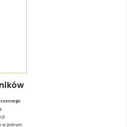
wników
oczesnego
ą
cji
ch w jednym