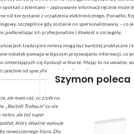
spotkań z klientami – zapisywanie informacji ręcznie może b
wne niż korzystanie z urządzenia elektronicznego. Ponadto, fi
ngowy, szczególnie gdy zostanie on spersonalizowany – co je
 podkreślając ich profesjonalizm i dbałość o szczegóły.
ytuacjach tradycyjne notesy mogą być bardziej praktyczne i k
sanie notatek pomaga w lepszym przyswajaniu informacji, co je
 zmieniających się dyskusji w biurze. Mając to na uwadze, w
ależnie od specyfiki pracy i preferencji zespołu.
Szymon poleca
ie, ale mam coś, co zrobi na
. „Rectofi Trofeum” to nie
 notes, ale też super
adżet, który idealnie wpisuje
eby nowoczesnego biura. Dla