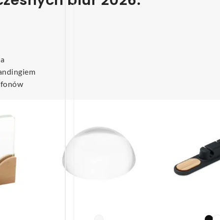
zesnych biur 2026.
ia
andingiem
rtfonów