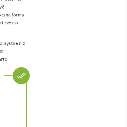
yć
zyczna forma
st często
orzystne niż
st
arto