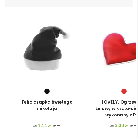
Telio czapka świętego
LOVELY. Ogrze
mikołaja
żelowy w kształcie
wykonany z P
1,11
zł
3,33
zł
netto
netto