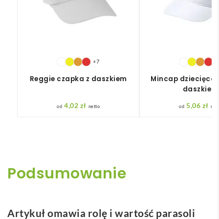
+7
+
Reggie czapka z daszkiem
Mincap dziecięca 
daszkiem
4,02
zł
5,06
zł
netto
net
Podsumowanie
Artykuł omawia rolę i wartość parasoli