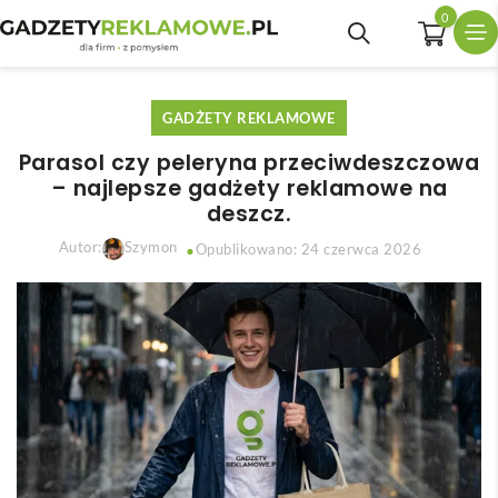
0
GADŻETY REKLAMOWE
Parasol czy peleryna przeciwdeszczowa
– najlepsze gadżety reklamowe na
deszcz.
Autor:
Szymon
Opublikowano: 24 czerwca 2026