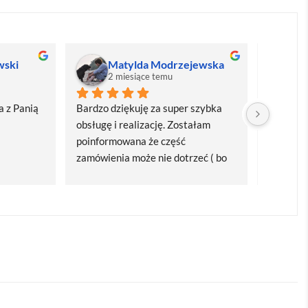
wski
Matylda Modrzejewska
M
2 miesiące temu
2
 z Panią 
Bardzo dziękuję za super szybka 
Bardzo d
obsługę i realizację. Zostałam 
realizacj
poinformowana że część 
dostawa
zamówienia może nie dotrzeć ( bo 
Polecam
bardzo późno zamówiłam ) ale 
wszystko się udalo. Dziękuję za 
obsługę pani Marii T. Będę wracać 
po kolejne produkty