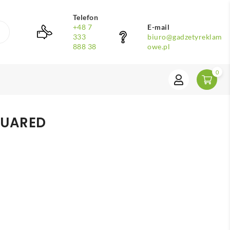
Telefon
+48 7
E-mail
333
biuro@gadzetyreklam
888 38
owe.pl
0
QUARED