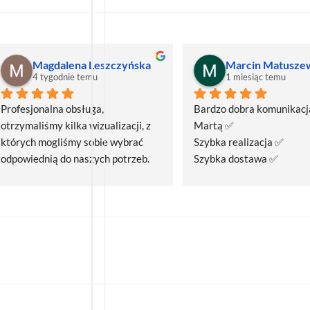
Magdalena Leszczyńska
Marcin Matusze
4 tygodnie temu
1 miesiąc temu
Profesjonalna obsługa, 
Bardzo dobra komunikacja
otrzymaliśmy kilka wizualizacji, z 
Martą ✅
których mogliśmy sobie wybrać 
Szybka realizacja ✅
odpowiednią do naszych potrzeb. 
Szybka dostawa ✅
Czas realizacji był krótszy niż 
zakładany.