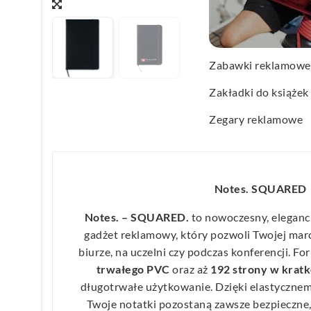
Wachlarze reklamo
Wagi kuchenne
Zabawki reklamowe
Zakładki do książek
Zegary reklamowe
Notes. SQUARED
Notes. – SQUARED.
to nowoczesny, eleganck
gadżet reklamowy, który pozwoli Twojej mar
biurze, na uczelni czy podczas konferencji. F
trwałego PVC
oraz aż
192 strony w krat
długotrwałe użytkowanie. Dzięki elastyczn
Twoje notatki pozostaną zawsze bezpieczn