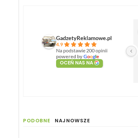
GadzetyReklamowe.pl
4.9
Na podstawie 200 opinii
powered by
G
o
o
g
l
e
OCEŃ NAS NA
PODOBNE
NAJNOWSZE