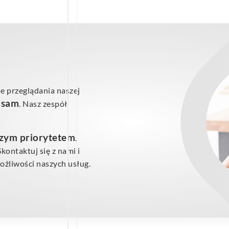
e przeglądania naszej
ś sam
. Nasz zespół
szym priorytetem
.
ontaktuj się z nami i
żliwości naszych usług.