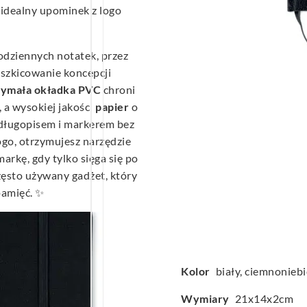
 idealny upominek z logo
odziennych notatek, przez
o szkicowanie koncepcji
ymała okładka PVC
chroni
 a wysokiej jakości
papier
o
 długopisem i markerem bez
ogo, otrzymujesz narzędzie
rkę, gdy tylko sięga się po
zęsto używany gadżet, który
pamięć. ✨
Kolor
biały, ciemnoniebi
Wymiary
21x14x2cm