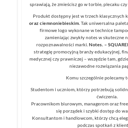
sprawiają, że zmieścisz go w torbie, plecaku czy
Produkt dostępny jest w trzech klasycznych 
oraz ciemnoniebieskim
. Tak uniwersalna pale
firmowe logo wykonane w technice tampo
zamieniając zwykły notes w skuteczne 
rozpoznawalności marki.
Notes. – SQUARE
strategię promocyjną branży edukacyjnej, fin
medycznej czy prawniczej – wszędzie tam, gdzie l
niezawodne rozwiązania pa
Komu szczególnie polecamy t
Studentom i uczniom, którzy potrzebują solidn
ćwiczenia.
Pracownikom biurowym, managerom oraz freela
się porządek i szybki dostęp do w
Konsultantom i handlowcom, którzy chcą ele
podczas spotkań z klien