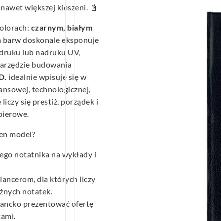
 nawet większej kieszeni. 📓
kolorach:
czarnym, białym
ta barw doskonale eksponuje
druku lub nadruku UV,
narzędzie budowania
D.
idealnie wpisuje się w
ansowej, technologicznej,
iczy się prestiż, porządek i
pierowe.
en model?
ego notatnika na wykłady i
ncerom, dla których liczy
ażnych notatek.
gancko prezentować ofertę
tami.