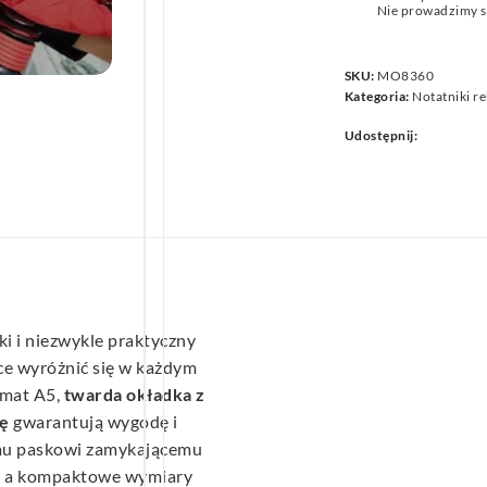
Nie prowadzimy s
we
SKU:
MO8360
Kategoria:
Notatniki r
Udostępnij:
i i niezwykle praktyczny
ce wyróżnić się w każdym
ormat A5,
twarda okładka z
kę
gwarantują wygodę i
emu paskowi zamykającemu
e, a kompaktowe wymiary