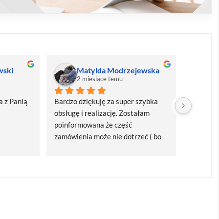
wski
Matylda Modrzejewska
M
2 miesiące temu
2
 z Panią 
Bardzo dziękuję za super szybka 
Bardzo d
obsługę i realizację. Zostałam 
realizacj
poinformowana że część 
dostawa
zamówienia może nie dotrzeć ( bo 
Polecam
bardzo późno zamówiłam ) ale 
wszystko się udalo. Dziękuję za 
obsługę pani Marii T. Będę wracać 
po kolejne produkty