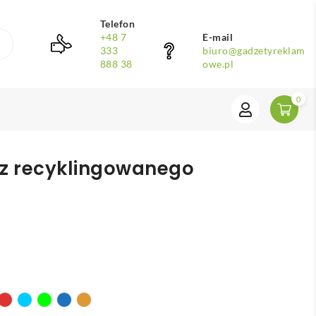
Telefon
+48 7
E-mail
333
biuro@gadzetyreklam
888 38
owe.pl
0
 z recyklingowanego