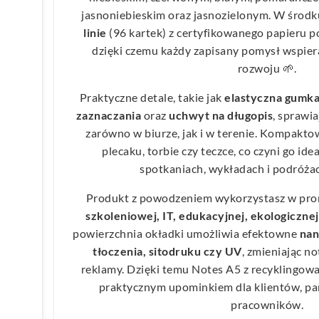
jasnoniebieskim oraz jasnozielonym. W środk
linie
(96 kartek) z certyfikowanego papieru p
dzięki czemu każdy zapisany pomysł wspie
rozwoju 🌱.
Praktyczne detale, takie jak
elastyczna gumk
zaznaczania
oraz
uchwyt na długopis
, sprawia
zarówno w biurze, jak i w terenie. Kompakto
plecaku, torbie czy teczce, co czyni go i
spotkaniach, wykładach i podróża
Produkt z powodzeniem wykorzystasz w pro
szkoleniowej, IT, edukacyjnej, ekologiczne
powierzchnia okładki umożliwia efektowne
nan
tłoczenia, sitodruku czy UV
, zmieniając n
reklamy. Dzięki temu Notes A5 z recyklingow
praktycznym upominkiem dla klientów, pa
pracowników.