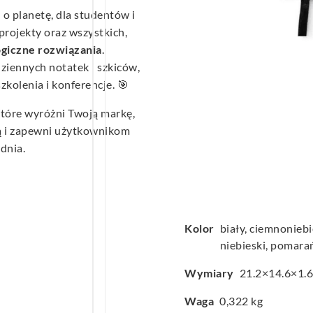
 o planetę, dla studentów i
rojekty oraz wszystkich,
giczne rozwiązania
.
ziennych notatek i szkiców,
zkolenia i konferencje. 🎯
które wyróżni Twoją markę,
ą i zapewni użytkownikom
dnia.
Kolor
biały, ciemnoniebi
niebieski, pomar
Wymiary
21.2×14.6×1.
Waga
0,322 kg