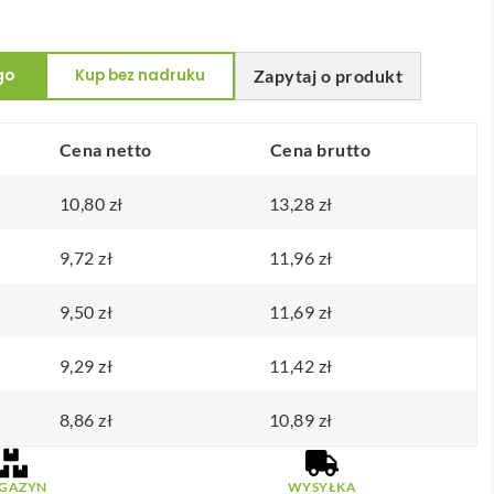
go
Kup bez nadruku
Zapytaj o produkt
o
Cena netto
Cena brutto
10,80
zł
13,28
zł
9,72
zł
11,96
zł
9,50
zł
11,69
zł
9,29
zł
11,42
zł
8,86
zł
10,89
zł
GAZYN
WYSYŁKA