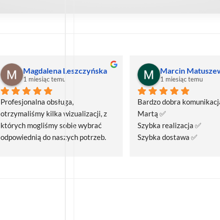
Magdalena Leszczyńska
Marcin Matusze
1 miesiąc temu
1 miesiąc temu
Profesjonalna obsługa, 
Bardzo dobra komunikacja
otrzymaliśmy kilka wizualizacji, z 
Martą ✅
których mogliśmy sobie wybrać 
Szybka realizacja ✅
odpowiednią do naszych potrzeb. 
Szybka dostawa ✅
Czas realizacji był krótszy niż 
zakładany.