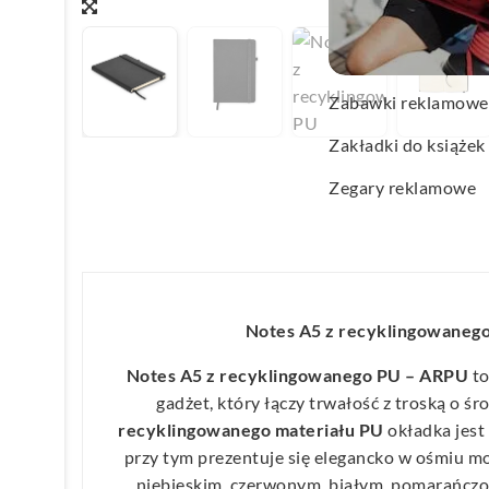
Wachlarze reklamo
Wagi kuchenne
Zabawki reklamowe
Zakładki do książek
Zegary reklamowe
Notes A5 z recyklingowaneg
Notes A5 z recyklingowanego PU – ARPU
to
gadżet, który łączy trwałość z troską o 
recyklingowanego materiału PU
okładka jest
przy tym prezentuje się elegancko w ośmiu m
niebieskim, czerwonym, białym, pomarańcz