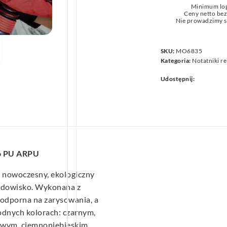
Minimum lo
we
Ceny netto be
Nie prowadzimy s
SKU:
MO6835
Kategoria:
Notatniki r
Udostępnij:
o PU ARPU
 nowoczesny, ekologiczny
środowisko. Wykonana z
 odporna na zarysowania, a
odnych kolorach: czarnym,
owym, ciemnoniebieskim,