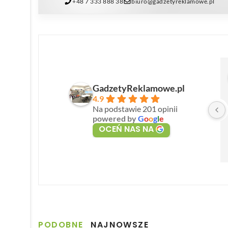
+48 7 333 888 38
biuro@gadzetyreklamowe.pl
GadzetyReklamowe.pl
4.9
Na podstawie 201 opinii
powered by
G
o
o
g
l
e
OCEŃ NAS NA
PODOBNE
NAJNOWSZE