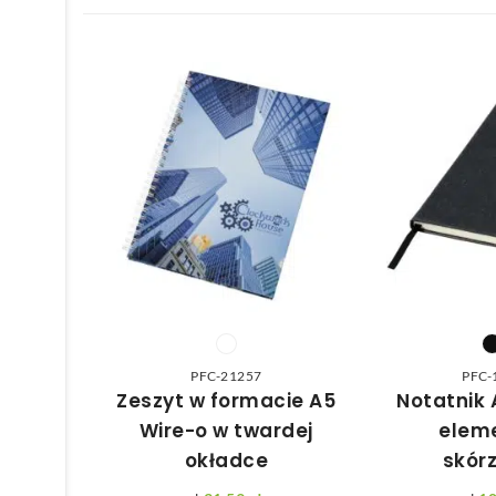
PFC-21257
PFC-
Zeszyt w formacie A5
Notatnik 
Wire-o w twardej
elem
okładce
skór