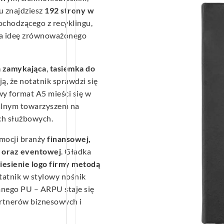
u znajdziesz
192 strony w
ochodzącego z recyklingu,
ra ideę zrównoważonego
a zamykająca
,
tasiemka do
ją, że notatnik sprawdzi się
wy format A5 mieści się w
dealnym towarzyszem na
ch służbowych.
mocji branży
finansowej,
j oraz eventowej
. Gładka
iesienie logo firmy metodą
otatnik w stylowy nośnik
anego PU – ARPU staje się
rtnerów biznesowych i