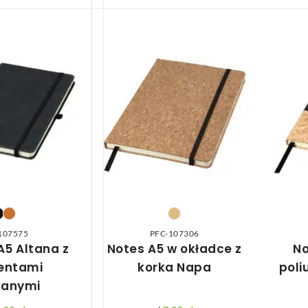
107575
PFC-107306
A5 Altana z
Notes A5 w okładce z
No
entami
korka Napa
poli
zanymi