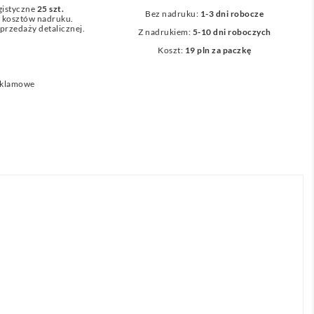
gistyczne
25 szt.
Bez nadruku:
1-3 dni robocze
z kosztów nadruku.
przedaży detalicznej.
Z nadrukiem:
5-10 dni roboczych
Koszt:
19 pln za paczkę
eklamowe