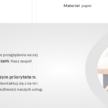
Materiał
paper
e przeglądania naszej
ś sam
. Nasz zespół
szym priorytetem
.
ontaktuj się z nami i
żliwości naszych usług.