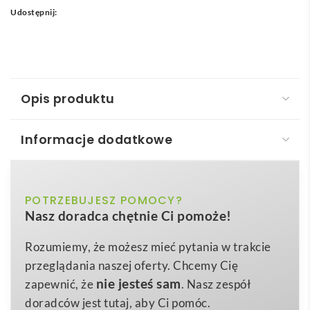
Udostępnij:
Opis produktu
Informacje dodatkowe
Komin mini ołówek
Czy szukasz praktycznego, a jednocześnie pięknego i
biały, czarny, czerwony, niebieski, zielony,
POTRZEBUJESZ POMOCY?
Kolor
eleganckiego ołówka, który będzie Ci służył przez
Nasz doradca chętnie Ci pomoże!
żółty
długie lata? Jeśli tak, to drewniany mini ołówek z
gumką do ścierania jest właśnie dla Ciebie!
ø7×100 mm
Wymiary
Rozumiemy, że możesz mieć pytania w trakcie
przeglądania naszej oferty. Chcemy Cię
3 g
Jego kompaktowa konstrukcja wykonana z
Waga
nie jesteś sam
zapewnić, że
. Nasz zespół
naturalnego drewna sprawia, że jest wytrzymały i
Drewno
Materiał
doradców jest tutaj, aby Ci pomóc.
trwały. Gumka do ścierania usuwa nawet