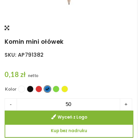
Komin mini ołówek
SKU:
AP791382
0,18
zł
netto
Kolor
ilość
-
+
Komin
Wyceń z Logo
mini
ołówek
Kup bez nadruku