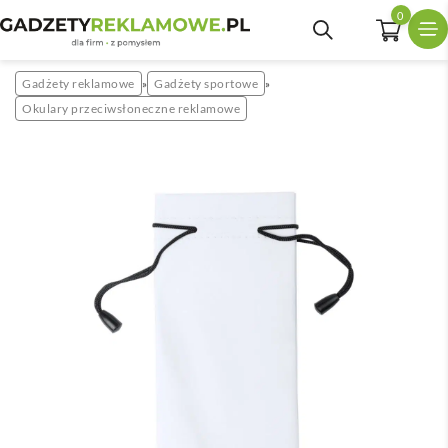
0
Gadżety reklamowe
Gadżety sportowe
»
»
Okulary przeciwsłoneczne reklamowe