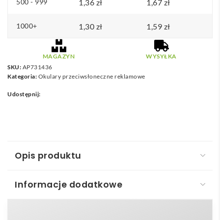
500 - 999
1,36
zł
1,67
zł
1000+
1,30
zł
1,59
zł
MAGAZYN
WYSYŁKA
SKU:
AP731436
Kategoria:
Okulary przeciwsłoneczne reklamowe
Udostępnij:
Opis produktu
Informacje dodatkowe
Stringa pokrowiec na okulary
Milla – pokrowiec na okulary
to nowoczesny, lekki i