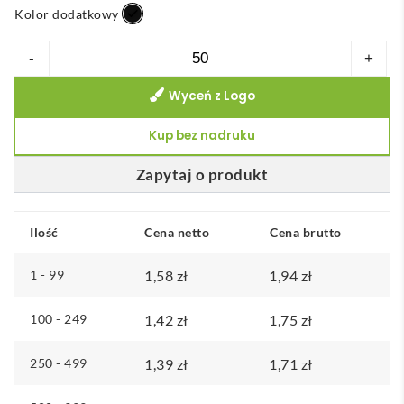
Kolor dodatkowy
ilość
-
+
Stringa
Wyceń z Logo
pokrowiec
na
Kup bez nadruku
okulary
Zapytaj o produkt
Ilość
Cena netto
Cena brutto
1 - 99
1,58
zł
1,94
zł
100 - 249
1,42
zł
1,75
zł
250 - 499
1,39
zł
1,71
zł