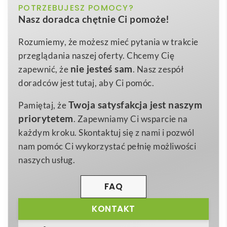
biały, czarny, czerwony, fuksji, niebieski,
POTRZEBUJESZ POMOCY?
Kolor
niezwykle praktyczny gadżet, stworzony z myślą o
Nasz doradca chętnie Ci pomoże!
pomarańczowy, zielony, żółty
wszystkich, którzy chcą zapewnić swoim okularom
maksymalne bezpieczeństwo podczas treningu,
podstawowy, czarny
Kolor dodatkowy
Rozumiemy, że możesz mieć pytania w trakcie
podróży czy codziennych obowiązków. Wykonany z
przeglądania naszej oferty. Chcemy Cię
90×180 mm
Wymiary
wytrzymałego poliestru, chroni szkła przed
nie jesteś sam
zapewnić, że
. Nasz zespół
4 g
zarysowaniami, pęknięciami i zabrudzeniami, a
Waga
doradców jest tutaj, aby Ci pomóc.
jednocześnie zachowuje niewielką wagę, dzięki
Poliester, 20 g/m2
Materiał
Twoja satysfakcja jest naszym
Pamiętaj, że
czemu nie obciąża plecaka ani kieszeni. 🕶️
priorytetem
. Zapewniamy Ci wsparcie na
Etui dostępne jest w
ośmiu intensywnych kolorach
:
każdym kroku. Skontaktuj się z nami i pozwól
czarnym, niebieskim, czerwonym, białym, zielonym,
nam pomóc Ci wykorzystać pełnię możliwości
pomarańczowym, żółtym oraz fuksji, co ułatwia
naszych usług.
dopasowanie go do barw firmowych lub osobistego
stylu. Na powierzchni pokrowca można umieścić
logo
FAQ
firmy
, slogan czy grafikę, tworząc efektywny nośnik
KONTAKT
reklamy, który przyciągnie wzrok podczas eventów
sportowych, targów branżowych czy kampanii