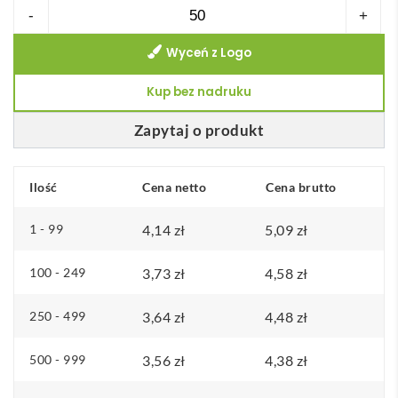
ilość
-
+
Mgiełka
Wyceń z Logo
do
ciała
Kup bez nadruku
w
sprayu
Zapytaj o produkt
30ml
MIST
Ilość
Cena netto
Cena brutto
1 - 99
4,14
zł
5,09
zł
100 - 249
3,73
zł
4,58
zł
250 - 499
3,64
zł
4,48
zł
500 - 999
3,56
zł
4,38
zł