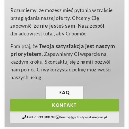
skórę 🙂 Wystarczy jedno psiknięcie, aby poczuć, jak
dia2.8×9.8cm
Wymiary
Rozumiemy, że możesz mieć pytania w trakcie
owocowe akordy płynnie łączą się z eleganckim
przeglądania naszej oferty. Chcemy Cię
0,050 kg
Waga
jaśminem i brazylijską orchideą, a całość otula
nie jesteś sam
zapewnić, że
. Nasz zespół
pet
subtelne waniliowe drewno i piżmo. Dzięki lekkiej,
Materiał
doradców jest tutaj, aby Ci pomóc.
szybko wchłaniającej się formule,
Mgiełka do ciała w
Twoja satysfakcja jest naszym
Pamiętaj, że
sprayu 30ml MIST
idealnie sprawdza się zarówno w
priorytetem
. Zapewniamy Ci wsparcie na
ciągu intensywnego dnia pracy, jak i podczas
każdym kroku. Skontaktuj się z nami i pozwól
relaksującego wieczoru.
nam pomóc Ci wykorzystać pełnię możliwości
Butelka o wymiarach
dia2.8×9.8 cm
i wadze zaledwie
naszych usług.
0,050 kg
wykonana jest z wytrzymałego
materiał:
PET
. Do wyboru trzy modne kolory:
przezroczysty
FAQ
fioletowy, przezroczysty pomarańczowy,
KONTAKT
przezroczysty różowy
. Poręczna pompka z nakrętką
PP gwarantuje higienę i precyzję aplikacji, co czyni
+48 7 333 888 38
biuro@gadzetyreklamowe.pl
produkt wyśmienitym kompanem w podróży, w