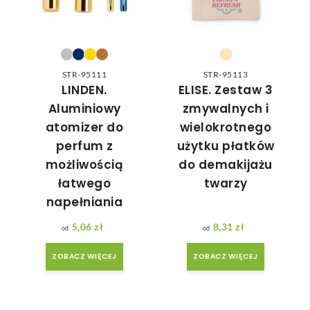
do 
nia 
nasz
moż
ych 
e nie 
potr
dotr
zeb. 
zeć ( 
STR-95111
STR-95113
Czas 
bo 
LINDEN.
ELISE. Zestaw 3
reali
bard
Aluminiowy
zmywalnych i
zacji 
zo 
atomizer do
wielokrotnego
był 
późn
perfum z
użytku płatków
krót
o 
możliwością
do demakijażu
szy 
zam
łatwego
twarzy
niż 
ówił
napełniania
zakł
am ) 
adan
ale 
5,06
zł
8,31
zł
y.
wszy
stko 
ZOBACZ WIĘCEJ
ZOBACZ WIĘCEJ
się 
udal
o. 