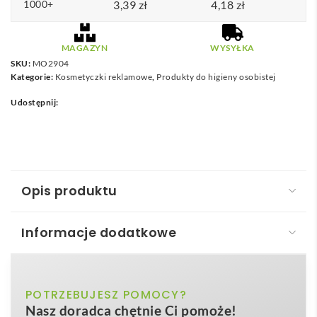
1000+
3,39
zł
4,18
zł
MAGAZYN
WYSYŁKA
SKU:
MO2904
Kategorie:
Kosmetyczki reklamowe
,
Produkty do higieny osobistej
Udostępnij:
Opis produktu
Informacje dodatkowe
Mgiełka do ciała w sprayu 30ml MIST
Mgiełka do ciała w sprayu 30ml MIST
to zmysłowy i
przezroczysty fioletowy, przezroczysty
POTRZEBUJESZ POMOCY?
Kolor
niezwykle praktyczny
gadżet
, który przenosi
Nasz doradca chętnie Ci pomoże!
pomarańczowy, przezroczysty różowy
świeżość śliwki i czarnej porzeczki wprost na Twoją