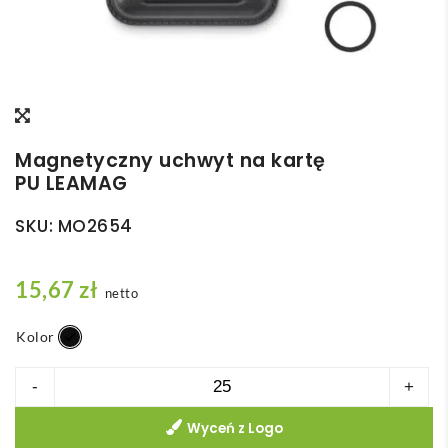
Magnetyczny uchwyt na kartę
PU LEAMAG
SKU:
MO2654
15,67
zł
netto
Kolor
ilość
-
+
Magnetyczny
Wyceń z Logo
uchwyt