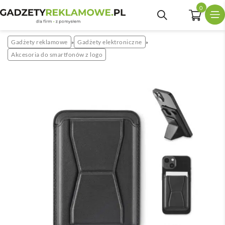
0
Gadżety reklamowe
Gadżety elektroniczne
»
»
Akcesoria do smartfonów z logo