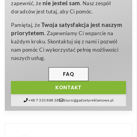
kompaktowych wymiarach 6,5 × 9,5 × 0,8 cm i wadze
Materiał
nie jesteś sam
zapewnić, że
. Nasz zespół
zaledwie 60 g, łączy w sobie funkcję portfela na karty,
doradców jest tutaj, aby Ci pomóc.
podstawki oraz magnetycznego uchwytu. Dzięki
Twoja satysfakcja jest naszym
Pamiętaj, że
wbudowanemu pierścieniowi MagSafe doskonale
priorytetem
. Zapewniamy Ci wsparcie na
współpracuje z iPhone’ami 12 i nowszymi, a dołączony
każdym kroku. Skontaktuj się z nami i pozwól
metalowy pierścień pozwala cieszyć się
nam pomóc Ci wykorzystać pełnię możliwości
bezprzewodowym ładowaniem także posiadaczom
naszych usług.
innych modeli. To
doskonały
sposób, by w każdej
chwili mieć pod ręką dokumenty, karty płatnicze czy
FAQ
identyfikator, nie rezygnując z elegancji ani wygody.
😊
KONTAKT
Oferowany produkt jest stworzony do personalizacji
+48 7 333 888 38
biuro@gadzetyreklamowe.pl
– szeroka gładka powierzchnia etui umożliwia
wyraźny
nadruk
lub tłoczone
logo
. Dzięki temu
Magnetyczny uchwyt na kartę PU LEAMAG
staje się
wyjątkowym nośnikiem treści
reklamowych
, który