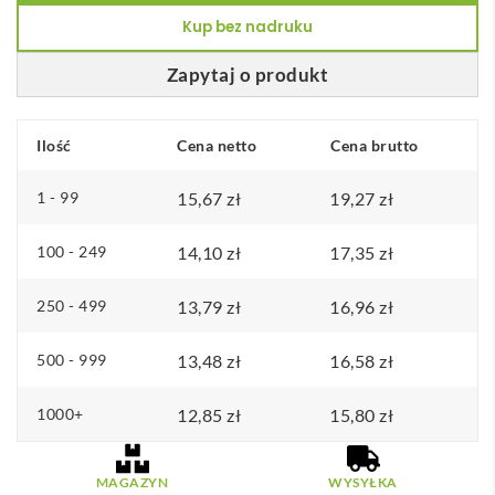
na
Kup bez nadruku
kartę
PU
Zapytaj o produkt
LEAMAG
Ilość
Cena netto
Cena brutto
1 - 99
15,67
zł
19,27
zł
100 - 249
14,10
zł
17,35
zł
250 - 499
13,79
zł
16,96
zł
500 - 999
13,48
zł
16,58
zł
1000+
12,85
zł
15,80
zł
MAGAZYN
WYSYŁKA