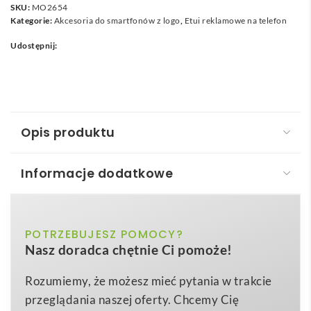
SKU:
MO2654
Kategorie:
Akcesoria do smartfonów z logo
,
Etui reklamowe na telefon
Udostępnij:
Opis produktu
Informacje dodatkowe
Magnetyczny uchwyt na kartę PU LEAMAG
Magnetyczny uchwyt na kartę PU LEAMAG
to
czarny
POTRZEBUJESZ POMOCY?
Kolor
znakomity, wielofunkcyjny
gadżet
stworzony z myślą
Nasz doradca chętnie Ci pomoże!
o nowoczesnych użytkownikach smartfonów, którzy
6,5×9,5×0,8cm
Wymiary
cenią styl i praktyczność. Wykonany z eleganckiej
Rozumiemy, że możesz mieć pytania w trakcie
0,060 kg
Waga
skóry PU w głębokim czarnym kolorze, o
przeglądania naszej oferty. Chcemy Cię
pu