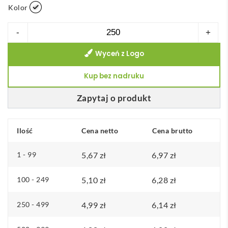
Kolor
ilość
-
+
Linijka
Wyceń z Logo
Ellison
o
Kup bez nadruku
długości
15
Zapytaj o produkt
cm
wykonana
Ilość
Cena netto
Cena brutto
z
tworzywa
1 - 99
5,67
zł
6,97
zł
sztucznego
z
100 - 249
5,10
zł
6,28
zł
papierową
250 - 499
4,99
zł
6,14
zł
wkładką