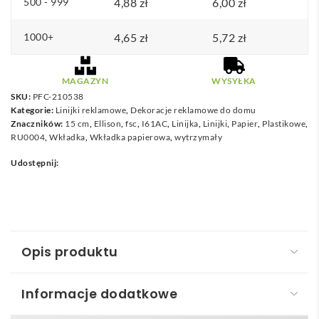
500 - 999
4,88
zł
6,00
zł
1000+
4,65
zł
5,72
zł
MAGAZYN
WYSYŁKA
SKU:
PFC-210538
Kategorie:
Linijki reklamowe
,
Dekoracje reklamowe do domu
Znaczników:
15 cm
,
Ellison
,
fsc
,
I61AC
,
Linijka
,
Linijki
,
Papier
,
Plastikowe
,
RU0004
,
Wkładka
,
Wkładka papierowa
,
wytrzymały
Udostępnij:
Opis produktu
Informacje dodatkowe
Linijka Ellison o długości 15 cm wykonana z