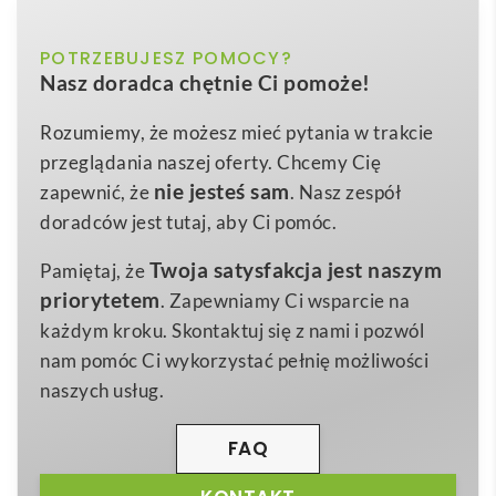
tworzywa sztucznego z papierową wkładką
biały
POTRZEBUJESZ POMOCY?
Kolor
Linijka Ellison o długości 15 cm
to praktyczny
Nasz doradca chętnie Ci pomoże!
gadżet promocyjny, który łączy w sobie solidność
GPPS Plastic, Papier
Materiał
tworzywa sztucznego
z elegancją wymiennej
Rozumiemy, że możesz mieć pytania w trakcie
15,9 x 0,3 x 4,9 cm
Wymiary
papierowej wkładki. Dzięki możliwości naniesienia
przeglądania naszej oferty. Chcemy Cię
25 g
pełnokolorowego nadruku, Państwa logo staje się
Waga
nie jesteś sam
zapewnić, że
. Nasz zespół
doskonale widoczne przy każdym użyciu, budując
doradców jest tutaj, aby Ci pomóc.
rozpoznawalność marki na co dzień 😊.
Twoja satysfakcja jest naszym
Pamiętaj, że
Precyzyjna podziałka w
centymetrach i calach
priorytetem
. Zapewniamy Ci wsparcie na
pozwala na wygodne wykonywanie pomiarów w
każdym kroku. Skontaktuj się z nami i pozwól
biurze, pracowni projektowej, szkole czy podczas
nam pomóc Ci wykorzystać pełnię możliwości
domowych DIY. Wyraźne, cienkie linie gwarantują
naszych usług.
łatwy odczyt, a lekka konstrukcja sprawia, że
Linijka
Ellison o długości 15 cm
zmieści się w każdym
FAQ
piórniku, teczce, a nawet kieszeni marynarki.