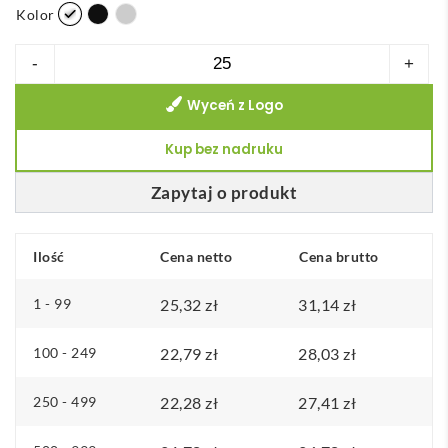
k
Kolor
r
ilość
-
+
e
Lidan
s
Wyceń z Logo
Szklany
c
kubek
Kup bez nadruku
e
o
n
pojemności
Zapytaj o produkt
:
360
o
ml
Ilość
Cena netto
d
Cena brutto
z
2
korkowym
1 - 99
25,32
zł
31,14
zł
5
uchwytem
,
i
100 - 249
22,79
zł
28,03
zł
3
silikonową
2
250 - 499
22,28
zł
27,41
zł
pokrywką
z