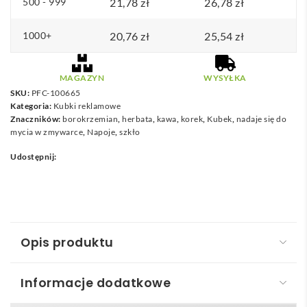
500 - 999
21,78
zł
26,78
zł
ł
1000+
20,76
d
zł
25,54
zł
o
3
MAGAZYN
WYSYŁKA
3
SKU:
PFC-100665
Kategoria:
Kubki reklamowe
,
Znaczników:
borokrzemian
,
herbata
,
kawa
,
korek
,
Kubek
,
nadaje się do
8
mycia w zmywarce
,
Napoje
,
szkło
3
Udostępnij:
z
ł
Opis produktu
Informacje dodatkowe
Lidan Szklany kubek o pojemności 360 ml z