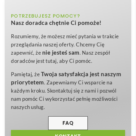
korkowym uchwytem i silikonową pokrywką
biały, czarny, szary
POTRZEBUJESZ POMOCY?
Kolor
Lidan Szklany kubek o pojemności 360 ml z
Nasz doradca chętnie Ci pomoże!
korkowym uchwytem i silikonową pokrywką
to
Borosilicate glass, Cork
Materiał
nowoczesne, ekologiczne rozwiązanie dla wszystkich,
Rozumiemy, że możesz mieć pytania w trakcie
9 x 13,5 x 8,8 cm
Wymiary
którzy chcą łączyć styl z troską o środowisko.
przeglądania naszej oferty. Chcemy Cię
310 g
Wykonany z odpornego
borokrzemianowego szkła
,
Waga
nie jesteś sam
zapewnić, że
. Nasz zespół
utrzymuje idealną temperaturę napoju, nie pochłania
doradców jest tutaj, aby Ci pomóc.
aromatów i jest w 100% wolny od BPA oraz innych
Twoja satysfakcja jest naszym
Pamiętaj, że
szkodliwych substancji. Dzięki temu każdy łyk
priorytetem
. Zapewniamy Ci wsparcie na
ulubionej kawy lub herbaty smakuje dokładnie tak,
każdym kroku. Skontaktuj się z nami i pozwól
jak powinien 😊.
nam pomóc Ci wykorzystać pełnię możliwości
Estetyczny
korkowy uchwyt
nie tylko chroni dłonie
naszych usług.
przed wysoką temperaturą, ale też nadaje kubkowi
skandynawski charakter, który świetnie prezentuje
FAQ
się na biurku, w samochodzie czy domowej kuchni.