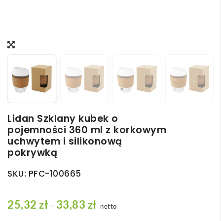
Lidan Szklany kubek o
pojemności 360 ml z korkowym
uchwytem i silikonową
pokrywką
SKU:
PFC-100665
Z
25,32
zł
33,83
zł
–
netto
a