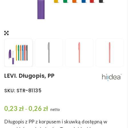
LEVI. Długopis, PP
SKU:
STR-81135
Z
0,23
zł
0,26
zł
–
netto
a
Długopis z PP z korpusem i skuwką dostępną w
k