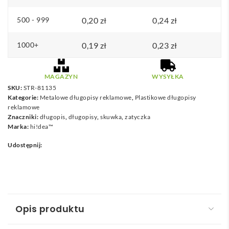
o
500 - 999
0,20
zł
0,24
zł
0
,
1000+
0,19
zł
0,23
zł
2
6
MAGAZYN
WYSYŁKA
SKU:
STR-81135
z
Kategorie:
Metalowe długopisy reklamowe
,
Plastikowe długopisy
ł
reklamowe
Znaczniki:
długopis
,
długopisy
,
skuwka
,
zatyczka
Marka:
hi!dea™
Udostępnij:
Opis produktu