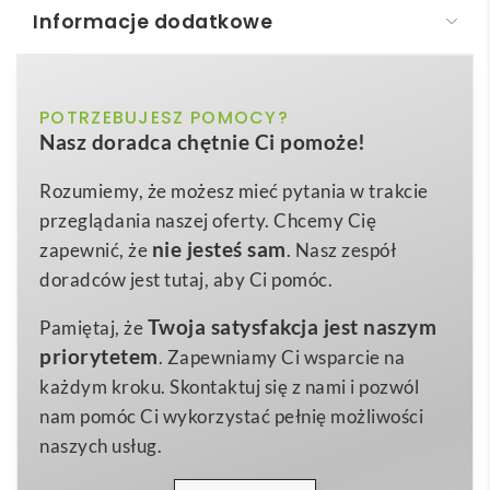
Informacje dodatkowe
LEVI. Długopis, PP
LEVI. Długopis, PP
to klasyka gadżetów
bordowy, czarny, czerwony, niebieski,
POTRZEBUJESZ POMOCY?
Kolor
reklamowych w nowoczesnym wydaniu – lekki,
Nasz doradca chętnie Ci pomoże!
pomarańczowy, zielony, żółty
solidny i dostępny aż w
8 wyrazistych kolorach
.
Wykonany w całości z
polipropylenu
, zachowuje
ø10 x 142 mm
Wymiary
Rozumiemy, że możesz mieć pytania w trakcie
idealny balans między niską wagą a wysoką
przeglądania naszej oferty. Chcemy Cię
6 g
Waga
odpornością na pęknięcia, dzięki czemu świetnie
nie jesteś sam
zapewnić, że
. Nasz zespół
Polipropylen
sprawdzi się jako nośnik Twojego logo 🖊️. Smukłe
Materiał
doradców jest tutaj, aby Ci pomóc.
wymiary 142 × 10 mm gwarantują pewny chwyt, a
Twoja satysfakcja jest naszym
Pamiętaj, że
niebieski tusz
zapewnia wyraziste i trwałe pismo w
priorytetem
. Zapewniamy Ci wsparcie na
biurze, szkole czy podczas konferencji.
każdym kroku. Skontaktuj się z nami i pozwól
Duża, gładka powierzchnia korpusu pozwala nanieść
nam pomóc Ci wykorzystać pełnię możliwości
dowolny nadruk metodą tampodruku lub sitodruku –
naszych usług.
od hasła reklamowego po pełnokolorowe logo.
LEVI.