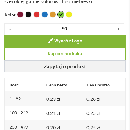
szerokiej gamie kolorów. Tusz niebieski
r
e
Kolor
s
c
ilość
-
+
e
LEVI.
n
Wyceń z Logo
Długopis,
:
PP
Kup bez nadruku
o
d
Zapytaj o produkt
0
,
Ilość
Cena netto
Cena brutto
2
3
1 - 99
0,23
zł
0,28
zł
z
100 - 249
0,21
zł
0,25
zł
ł
250 - 499
0,20
d
zł
0,25
zł