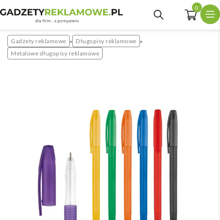
0
Gadżety reklamowe
Długopisy reklamowe
»
»
Metalowe długopisy reklamowe