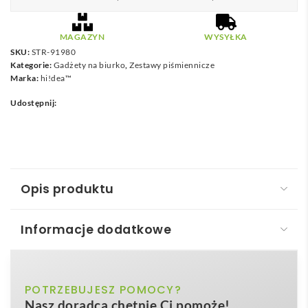
MAGAZYN
WYSYŁKA
SKU:
STR-91980
Kategorie:
Gadżety na biurko
,
Zestawy piśmiennicze
Marka:
hi!dea™
Udostępnij:
Opis produktu
Informacje dodatkowe
KYLIE SET
KYLIE SET
to perfekcyjny towarzysz każdego biurka,
czarny, granatowy
POTRZEBUJESZ POMOCY?
Kolor
który łączy elegancję z funkcjonalnością. Ten
Nasz doradca chętnie Ci pomoże!