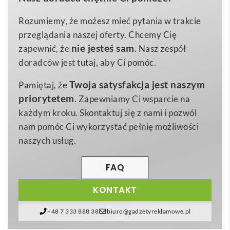
praktyczny
gadżet
sprawdzi się zarówno w biurze,
–
Wymiary
jak i w domowym gabinecie, stając się nieodłącznym
Rozumiemy, że możesz mieć pytania w trakcie
57 g
Waga
elementem codziennej pracy 🙂. Dzięki możliwości
przeglądania naszej oferty. Chcemy Cię
–
umieszczenia firmowego
logo
oraz wysokiej jakości
Materiał
nie jesteś sam
zapewnić, że
. Nasz zespół
nadruk
, zestaw w mgnieniu oka zmieni się w
doradców jest tutaj, aby Ci pomóc.
skuteczne narzędzie promocyjne
dla Twojej firmy
.
Twoja satysfakcja jest naszym
Pamiętaj, że
Zaledwie
57 g
wagi powoduje, że
KYLIE SET
jest lekki
priorytetem
. Zapewniamy Ci wsparcie na
i poręczny, a zarazem wystarczająco solidny, by
każdym kroku. Skontaktuj się z nami i pozwól
towarzyszyć użytkownikowi przez długi czas.
nam pomóc Ci wykorzystać pełnię możliwości
Dzięki eleganckim kolorom —
czarny
i
granatowy
—
naszych usług.
zestaw doskonale wpisuje się w stylistykę biur
prawniczych, kancelarii notarialnych, hoteli czy
FAQ
banków, ale sprawdzi się także w branży
KONTAKT
szkoleniowej, deweloperskiej i IT. To wyśmienity
prezent
reklamowy
dla partnerów biznesowych,
+48 7 333 888 38
biuro@gadzetyreklamowe.pl
uczestników konferencji oraz klientów salonów