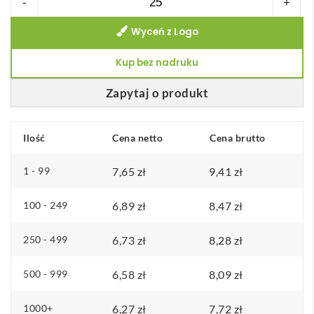
-
+
KYLIE
Wyceń z Logo
SET
Kup bez nadruku
Zapytaj o produkt
Ilość
Cena netto
Cena brutto
1 - 99
7,65
zł
9,41
zł
100 - 249
6,89
zł
8,47
zł
250 - 499
6,73
zł
8,28
zł
500 - 999
6,58
zł
8,09
zł
1000+
6,27
zł
7,72
zł