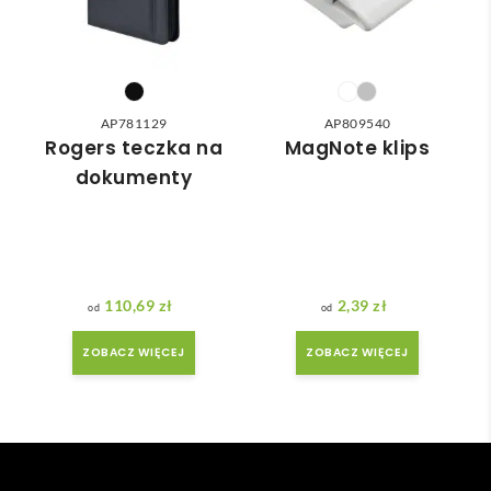
do 
nia 
nasz
moż
ych 
e nie 
potr
dotr
zeb. 
zeć ( 
AP781129
AP809540
Czas 
bo 
Rogers teczka na
MagNote klips
reali
bard
dokumenty
zacji 
zo 
był 
późn
krót
o 
szy 
zam
niż 
ówił
110,69
zł
2,39
zł
zakł
am ) 
adan
ale 
ZOBACZ WIĘCEJ
ZOBACZ WIĘCEJ
y.
wszy
stko 
się 
udal
o. 