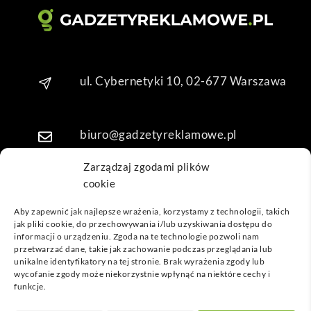
Dzię
kuję 
za 
obsł
ugę 
ul. Cybernetyki 10, 02-677 Warszawa
pani 
Mari
i T. 
biuro@gadzetyreklamowe.pl
Będę 
wrac
Zarządzaj zgodami plików
ać po 
cookie
Telefon: +48 7 333 888 38
kolej
ne 
Aby zapewnić jak najlepsze wrażenia, korzystamy z technologii, takich
jak pliki cookie, do przechowywania i/lub uzyskiwania dostępu do
prod
Telefon: +48 7 333 888 48
informacji o urządzeniu. Zgoda na te technologie pozwoli nam
ukty
przetwarzać dane, takie jak zachowanie podczas przeglądania lub
unikalne identyfikatory na tej stronie. Brak wyrażenia zgody lub
POPULARNE GADŻETY
wycofanie zgody może niekorzystnie wpłynąć na niektóre cechy i
funkcje.
NASZE LOKALIZACJE